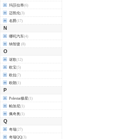
玛莎拉蒂
(6)
迈凯伦
(3)
名爵
(17)
N
哪吒汽车
(4)
纳智捷
(8)
O
讴歌
(12)
欧宝
(5)
欧拉
(7)
欧朗
(1)
P
Polestar极星
(1)
帕加尼
(1)
佩奇奥
(1)
Q
奇瑞
(27)
奇瑞QQ
(3)