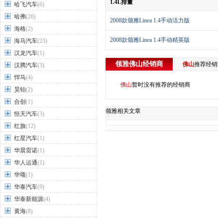
1.4L排量
哈飞汽车
(6)
哈弗
(26)
2008款领雅Linea 1.4手动活力版
海格
(2)
2008款领雅Linea 1.4手动精英版
海马汽车
(23)
汉龙汽车
(1)
领雅
佛山
经销商
佛山
推荐经
汉腾汽车
(3)
悍马
(4)
佛山
暂时没有推荐的经销商
昊铂
(2)
合创
(1)
领雅相关文章
恒天汽车
(3)
红旗
(12)
红星汽车
(1)
华晨雷诺
(1)
华人运通
(1)
华颂
(1)
华泰汽车
(9)
华泰新能源
(4)
黄海
(8)