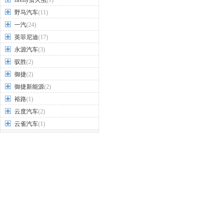
firefly萤火虫
(1)
野马汽车
(11)
一汽
(24)
英菲尼迪
(17)
永源汽车
(3)
驭胜
(2)
御捷
(2)
御捷新能源
(2)
裕路
(1)
云度汽车
(2)
云雀汽车
(1)
Z
之诺
(1)
知豆
(4)
智己汽车
(1)
智界
(2)
中国重汽VGV
(1)
中华
(17)