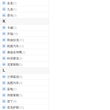
金龙
(2)
九龙
(1)
君马
(3)
K
卡威
(5)
开瑞
(10)
凯迪拉克
(15)
凯翼汽车
(12)
康迪全球鹰
(2)
科尼赛克
(2)
克莱斯勒
(3)
L
兰博基尼
(6)
岚图汽车
(3)
蓝电
(1)
劳斯莱斯
(5)
雷丁
(4)
雷克萨斯
(15)