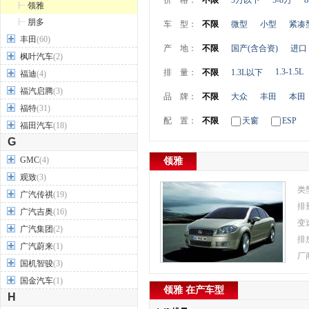
价 格：
不限
5万以下
5-8万
8
领雅
朋多
车 型：
不限
微型
小型
紧凑
丰田
(60)
产 地：
不限
国产(含合资)
进口
枫叶汽车
(2)
1.3-1.5L
排 量：
不限
1.3L以下
福迪
(4)
福汽启腾
(3)
品 牌：
不限
大众
丰田
本田
福特
(31)
配 置：
不限
天窗
ESP
福田汽车
(18)
G
GMC
(4)
领雅
观致
(3)
类
广汽传祺
(19)
排
广汽吉奥
(16)
变
广汽集团
(2)
排
广汽蔚来
(1)
厂
国机智骏
(3)
国金汽车
(1)
领雅 在产车型
H