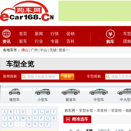
东风瑞泰特
(1)
东风小康
(11)
东风奕派
(1)
东南
(12)
F
首页
新闻
行情
促销
车
法拉利
新车
(10)
行业
专题
百科
团
资讯
购车
方程豹
(1)
各地车市：
佛山
|
广州
|
中山
|
无锡
|
更多>>
飞凡汽车
(1)
车型全览
菲亚特
(9)
广汽菲亚特
(2)
新闻搜索：
车型搜索：
菲翔
致悦
菲亚特
(7)
Panda
微型车
小型车
紧凑车
中型车
中大型
博悦
购车网
>
车型全览
>
菲亚特
>
菲亚特
>
领
A
B
C
D
E
F
G
H
I
多宝
J
K
L
M
N
O
P
Q
R
精准选车
菲亚特500
S
T
U
V
W
X
Y
Z
菲跃