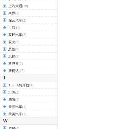
上汽大通
(19)
尚界
(2)
深蓝汽车
(2)
世爵
(1)
双环汽车
(2)
双龙
(9)
思皓
(9)
思铭
(3)
斯巴鲁
(7)
斯柯达
(15)
T
TESLA特斯拉
(4)
坦克
(2)
腾势
(5)
天际汽车
(1)
天美汽车
(1)
W
威麟
(4)