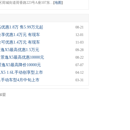
荷城街道荷香路223号A座107东…
[
地图
]
优惠1.8万 售5.99万元起
08-21
享优惠1.4万元 有现车
12-01
可优惠1.4万元 有现车
11-03
景逸X5最高优惠1.5万元
09-28
新景逸X5最高优惠10000元
08-22
逸X5最高降价10000元
07-07
逸X5 1.6L手动创享型上市
04-12
6L手动车型4月中旬上市
03-31
加盟