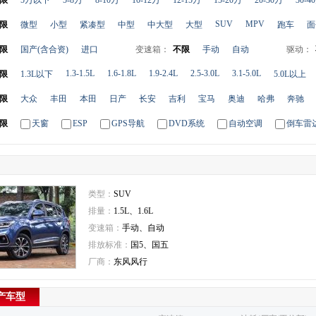
限
5万以下
5-8万
8-10万
10-12万
12-15万
15-20万
20-30万
30-4
SUV
MPV
限
微型
小型
紧凑型
中型
中大型
大型
跑车
面
限
国产(含合资)
进口
变速箱：
不限
手动
自动
驱动：
1.3-1.5L
1.6-1.8L
1.9-2.4L
2.5-3.0L
3.1-5.0L
限
1.3L以下
5.0L以上
限
大众
丰田
本田
日产
长安
吉利
宝马
奥迪
哈弗
奔驰
限
天窗
ESP
GPS导航
DVD系统
自动空调
倒车雷
类型：
SUV
排量：
1.5L、1.6L
变速箱：
手动、自动
排放标准：
国5、国五
厂商：
东风风行
在产车型