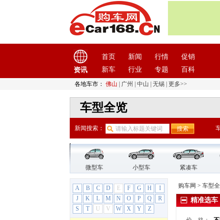
东风风行
(18)
东风风行
(18)
风行M6
风行M7
首页
新闻
行情
促销
风行S50EV
新车
行业
专题
百科
资讯
风行SX6
风行T5
各地车市：
佛山
|
广州
|
中山
|
无锡
|
更多>>
风行T5 EVO
车型全览
风行T5L
景逸S50
新闻搜索：
景逸X6
菱智
菱智PLUS
风行CM7（停产）
微型车
小型车
紧凑车
风行F600（停产）
购车网
>
车型全
A
B
C
D
E
F
G
H
I
风行S500（停产）
J
K
L
M
N
O
P
Q
R
精准选车
景逸（停产）
S
T
U
V
W
X
Y
Z
景逸X3（停产）