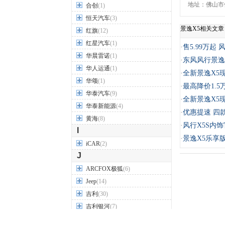
地址：佛山市
合创
(1)
恒天汽车
(3)
景逸X5相关文章
红旗
(12)
红星汽车
(1)
·
售5.99万起 
华晨雷诺
(1)
·
东风风行景逸X5
华人运通
(1)
·
全新景逸X5
华颂
(1)
·
最高降价1.5
华泰汽车
(9)
·
全新景逸X5现
华泰新能源
(4)
·
优惠提速 四款
黄海
(8)
·
风行X5S内
I
·
景逸X5乐享版
iCAR
(2)
J
ARCFOX极狐
(6)
Jeep
(14)
吉利
(30)
吉利银河
(7)
极氪
(4)