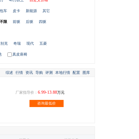
0万
40万以上
自定义价格
包车
皮卡
新能源
其它
不限
前驱
后驱
四驱
别克
奇瑞
现代
五菱
达
真皮座椅
综述
行情
资讯
导购
评测
本地行情
配置
图库
6.99-13.88
厂家指导价：
万元
咨询最低价