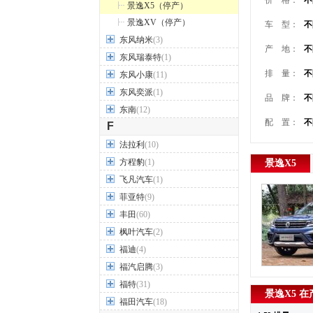
价 格：
不
景逸X5（停产）
景逸XV（停产）
车 型：
不
东风纳米
(3)
产 地：
不
东风瑞泰特
(1)
排 量：
不
东风小康
(11)
东风奕派
(1)
品 牌：
不
东南
(12)
配 置：
不
F
法拉利
(10)
方程豹
(1)
景逸X5
飞凡汽车
(1)
菲亚特
(9)
丰田
(60)
枫叶汽车
(2)
福迪
(4)
福汽启腾
(3)
福特
(31)
景逸X5 
福田汽车
(18)