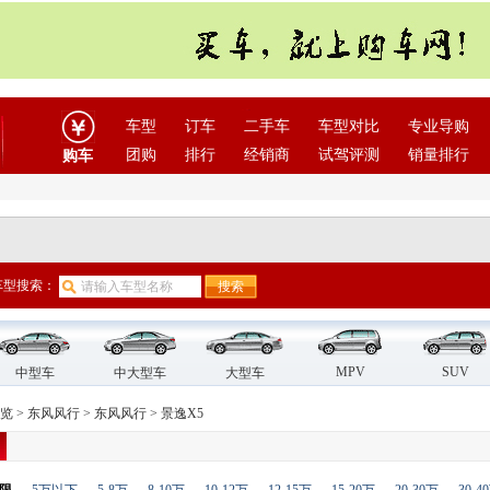
车型
订车
二手车
车型对比
专业导购
团购
排行
经销商
试驾评测
销量排行
购车
车型搜索：
MPV
SUV
中型车
中大型车
大型车
览
>
东风风行
>
东风风行
>
景逸X5