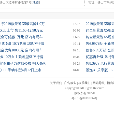
佛山大道潘村路段东1号
[
地图
]
地址：佛山市高明区
风行2019款景逸X5最高降1.0万
·
2019款景逸X5最高
12-13
L上市 售11.68-12.98万元
·
购全新景逸X5现金
06-09
现金可优惠1万元 店内有现车
·
购全新景逸X5现金
11-22
万 四款8-10万紧凑型SUV行情
·
售6.99万起 全新
10-11
金优惠10000元 店内有现车
·
仅售6.99万起 全
09-15
8-10万自主紧凑型SUV行情
·
优惠再升级 风行景
07-09
饰官图和动力信息公布 明天亮相
·
售8.39万 风行景
04-24
1.6L手动车型4月12日上市
·
景逸X5乐享版1.
04-03
关于我们
|
广告服务
|
联系我们
|
网站导航
|
招商
Copyright© All Rights Reserved
版权所有2005©
粤ICP备09110244号