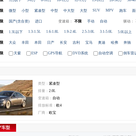
限
5万以下
5-8万
8-10万
10-12万
12-15万
15-20万
20-30万
30-4
SUV
MPV
限
微型
小型
紧凑型
中型
中大型
大型
跑车
面
限
国产(含合资)
进口
变速箱：
不限
手动
自动
驱动：
1.3-1.5L
1.6-1.8L
1.9-2.4L
2.5-3.0L
3.1-5.0L
限
1.3L以下
5.0L以上
限
大众
丰田
本田
日产
长安
吉利
宝马
奥迪
哈弗
奔驰
限
天窗
ESP
GPS导航
DVD系统
自动空调
倒车雷
类型：
紧凑型
排量：
2.0L
变速箱：
自动
排放标准：
欧4
厂商：
欧宝
产车型