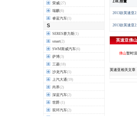
2.0L排量
荣威
(27)
瑞麒
(6)
2013款英速亚
睿蓝汽车
(1)
S
2013款英速亚
SERES赛力斯
(1)
英速亚
佛
smart
(2)
SWM斯威汽车
(6)
佛山
暂时
萨博
(3)
三菱
(18)
英速亚相关文章
沙龙汽车
(1)
上汽大通
(19)
尚界
(2)
深蓝汽车
(2)
世爵
(1)
双环汽车
(2)
双龙
(9)
思皓
(9)
思铭
(3)