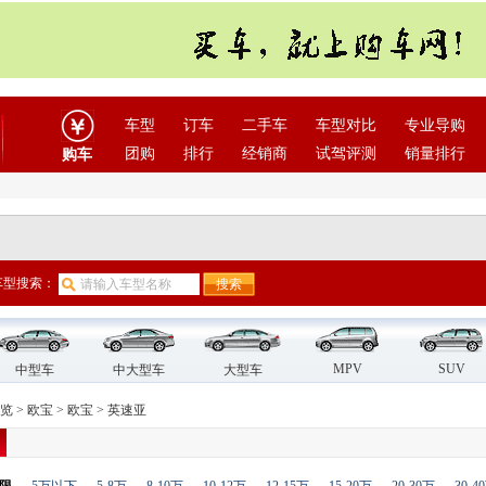
车型
订车
二手车
车型对比
专业导购
团购
排行
经销商
试驾评测
销量排行
购车
车型搜索：
MPV
SUV
中型车
中大型车
大型车
览
>
欧宝
>
欧宝
>
英速亚