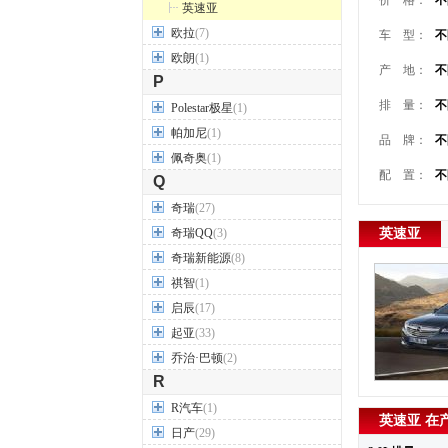
价 格：
不
英速亚
欧拉
(7)
车 型：
不
欧朗
(1)
产 地：
不
P
排 量：
不
Polestar极星
(1)
帕加尼
(1)
品 牌：
不
佩奇奥
(1)
配 置：
不
Q
奇瑞
(27)
奇瑞QQ
(3)
英速亚
奇瑞新能源
(8)
祺智
(1)
启辰
(17)
起亚
(33)
乔治·巴顿
(2)
R
R汽车
(1)
英速亚 在
日产
(29)