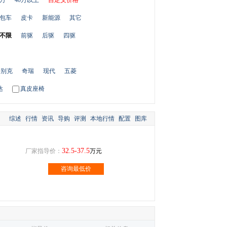
0万
40万以上
自定义价格
包车
皮卡
新能源
其它
不限
前驱
后驱
四驱
别克
奇瑞
现代
五菱
达
真皮座椅
综述
行情
资讯
导购
评测
本地行情
配置
图库
32.5-37.5
厂家指导价：
万元
咨询最低价