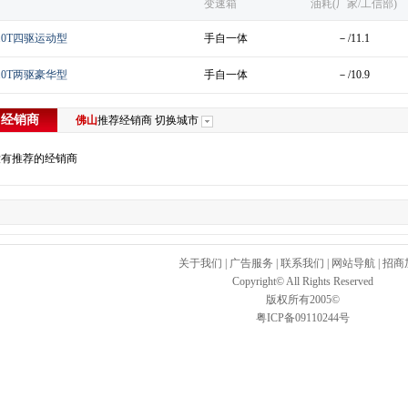
变速箱
油耗(厂家/工信部)
2.0T四驱运动型
手自一体
－/11.1
2.0T两驱豪华型
手自一体
－/10.9
山
经销商
佛山
推荐经销商
切换城市
没有推荐的经销商
关于我们
|
广告服务
|
联系我们
|
网站导航
|
招商
Copyright© All Rights Reserved
版权所有2005©
粤ICP备09110244号