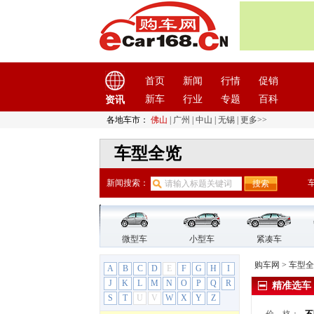
路特斯
(3)
M
MINI
(11)
马自达
(22)
玛莎拉蒂
(6)
首页
新闻
行情
促销
迈凯伦
(3)
新车
行业
专题
百科
资讯
名爵
(17)
各地车市：
佛山
|
广州
|
中山
|
无锡
|
更多>>
N
哪吒汽车
(4)
车型全览
纳智捷
(8)
O
新闻搜索：
讴歌
(12)
欧宝
(5)
欧宝
(5)
微型车
小型车
紧凑车
安德拉
购车网
>
车型全
A
B
C
D
E
F
G
H
I
麦瑞纳
J
K
L
M
N
O
P
Q
R
精准选车
赛飞利
S
T
U
V
W
X
Y
Z
雅特