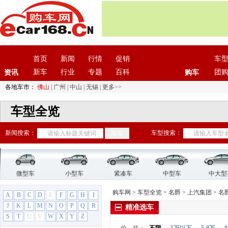
首页
新闻
行情
促销
车
新车
行业
专题
百科
团
资讯
购车
各地车市：
佛山
|
广州
|
中山
|
无锡
|
更多>>
车型全览
新闻搜索：
车型搜索：
微型车
小型车
紧凑车
中型车
中大型
购车网
>
车型全览
>
名爵
>
上汽集团
>
名
A
B
C
D
E
F
G
H
I
J
K
L
M
N
O
P
Q
R
精准选车
S
T
U
V
W
X
Y
Z