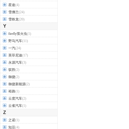
星途
(4)
雪佛兰
(24)
雪铁龙
(20)
Y
firefly萤火虫
(1)
野马汽车
(11)
一汽
(24)
英菲尼迪
(17)
永源汽车
(3)
驭胜
(2)
御捷
(2)
御捷新能源
(2)
裕路
(1)
云度汽车
(2)
云雀汽车
(1)
Z
之诺
(1)
知豆
(4)