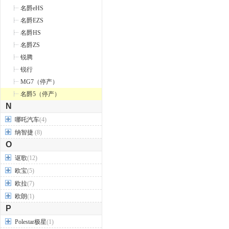
名爵eHS
名爵EZS
名爵HS
名爵ZS
锐腾
锐行
MG7（停产）
名爵5（停产）
N
哪吒汽车
(4)
纳智捷
(8)
O
讴歌
(12)
欧宝
(5)
欧拉
(7)
欧朗
(1)
P
Polestar极星
(1)