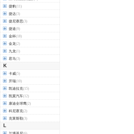
捷豹
(11)
捷达
(3)
捷尼赛思
(3)
捷途
(9)
金杯
(18)
金龙
(2)
九龙
(1)
君马
(3)
K
卡威
(5)
开瑞
(10)
凯迪拉克
(15)
凯翼汽车
(12)
康迪全球鹰
(2)
科尼赛克
(2)
克莱斯勒
(3)
L
兰博基尼
(6)