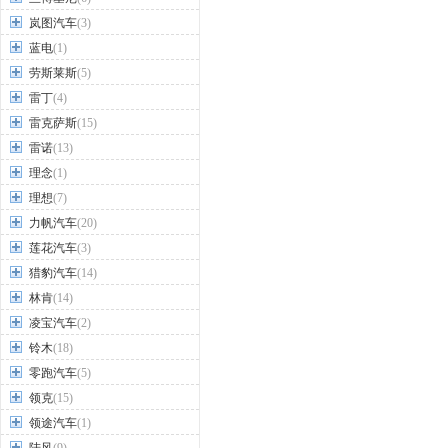
岚图汽车
(3)
蓝电
(1)
劳斯莱斯
(5)
雷丁
(4)
雷克萨斯
(15)
雷诺
(13)
理念
(1)
理想
(7)
力帆汽车
(20)
莲花汽车
(3)
猎豹汽车
(14)
林肯
(14)
凌宝汽车
(2)
铃木
(18)
零跑汽车
(5)
领克
(15)
领途汽车
(1)