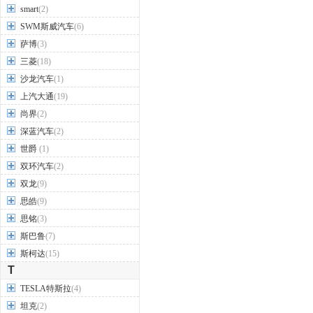
smart
(2)
SWM斯威汽车
(6)
萨博
(3)
三菱
(18)
沙龙汽车
(1)
上汽大通
(19)
尚界
(2)
深蓝汽车
(2)
世爵
(1)
双环汽车
(2)
双龙
(9)
思皓
(9)
思铭
(3)
斯巴鲁
(7)
斯柯达
(15)
T
TESLA特斯拉
(4)
坦克
(2)