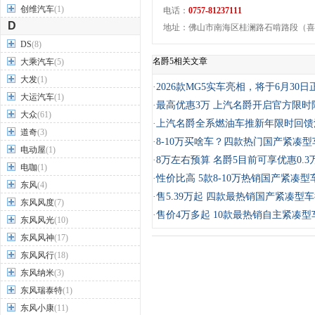
创维汽车
(1)
电话：
0757-81237111
D
地址：佛山市南海区桂澜路石啃路段（喜
DS
(8)
名爵5相关文章
大乘汽车
(5)
大发
(1)
·
2026款MG5实车亮相，将于6月30
大运汽车
(1)
·
最高优惠3万 上汽名爵开启官方限时
大众
(61)
·
上汽名爵全系燃油车推新年限时回馈
道奇
(3)
·
8-10万买啥车？四款热门国产紧凑
电动屋
(1)
·
8万左右预算 名爵5目前可享优惠0.3
电咖
(1)
·
性价比高 5款8-10万热销国产紧凑型
东风
(4)
·
售5.39万起 四款最热销国产紧凑型
东风风度
(7)
·
售价4万多起 10款最热销自主紧凑型
东风风光
(10)
东风风神
(17)
东风风行
(18)
东风纳米
(3)
东风瑞泰特
(1)
东风小康
(11)