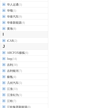
华人运通
(1)
华颂
(1)
华泰汽车
(9)
华泰新能源
(4)
黄海
(8)
I
iCAR
(2)
J
ARCFOX极狐
(6)
Jeep
(14)
吉利
(30)
吉利银河
(7)
极氪
(4)
几何汽车
(5)
江淮
(33)
江淮钇为
(1)
江铃
(7)
江铃集团新能源
(8)