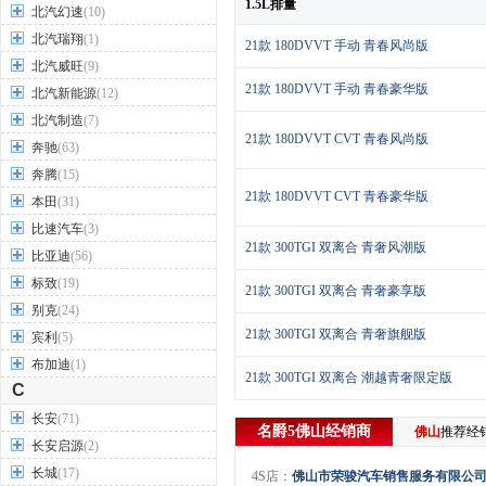
1.5L排量
北汽幻速
(10)
北汽瑞翔
(1)
21款 180DVVT 手动 青春风尚版
北汽威旺
(9)
21款 180DVVT 手动 青春豪华版
北汽新能源
(12)
北汽制造
(7)
21款 180DVVT CVT 青春风尚版
奔驰
(63)
奔腾
(15)
21款 180DVVT CVT 青春豪华版
本田
(31)
比速汽车
(3)
21款 300TGI 双离合 青奢风潮版
比亚迪
(56)
标致
(19)
21款 300TGI 双离合 青奢豪享版
别克
(24)
21款 300TGI 双离合 青奢旗舰版
宾利
(5)
布加迪
(1)
21款 300TGI 双离合 潮越青奢限定版
C
长安
(71)
名爵5
佛山
经销商
佛山
推荐经
长安启源
(2)
长城
(17)
4S店：
佛山市荣骏汽车销售服务有限公