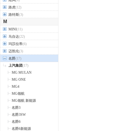
陆风
(9)
路虎
(12)
路特斯
(3)
M
MINI
(11)
马自达
(22)
玛莎拉蒂
(6)
迈凯伦
(3)
名爵
(17)
上汽集团
(17)
MG MULAN
MG ONE
MG4
MG领航
MG领航 新能源
名爵3
名爵3SW
名爵6
名爵6新能源