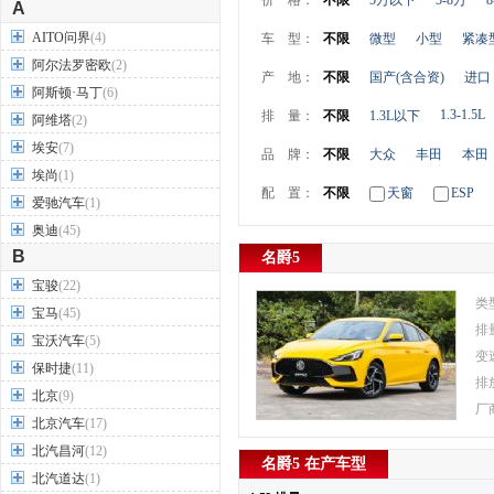
价 格：
不限
5万以下
5-8万
8
A
AITO问界
(4)
车 型：
不限
微型
小型
紧凑
阿尔法罗密欧
(2)
产 地：
不限
国产(含合资)
进口
阿斯顿·马丁
(6)
1.3-1.5L
排 量：
不限
1.3L以下
阿维塔
(2)
埃安
(7)
品 牌：
不限
大众
丰田
本田
埃尚
(1)
配 置：
不限
天窗
ESP
爱驰汽车
(1)
奥迪
(45)
B
名爵5
宝骏
(22)
类
宝马
(45)
排
宝沃汽车
(5)
变
保时捷
(11)
排
北京
(9)
厂
北京汽车
(17)
北汽昌河
(12)
名爵5 在产车型
北汽道达
(1)