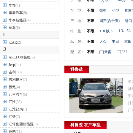
价 格：
不限
5万以下
5-8万
8
华颂
(1)
车 型：
不限
微型
小型
紧凑
华泰汽车
(9)
华泰新能源
(4)
产 地：
不限
国产(含合资)
进口
黄海
(8)
1.3-1.5L
排 量：
不限
1.3L以下
I
品 牌：
不限
大众
丰田
本田
iCAR
(2)
J
配 置：
不限
天窗
ESP
ARCFOX极狐
(6)
Jeep
(14)
科鲁兹
吉利
(30)
吉利银河
(7)
类
极氪
(4)
排
几何汽车
(5)
变
江淮
(33)
排
江淮钇为
(1)
厂
江铃
(7)
江铃集团新能源
(8)
科鲁兹 在产车型
捷豹
(11)