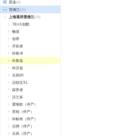
星途
(4)
雪佛兰
(24)
上海通用雪佛兰
(18)
TRAX创酷
畅巡
创界
开拓者
科鲁泽
科鲁兹
科沃兹
乐风RV
迈锐宝XL
探界者
沃兰多
爱唯欧（停产）
景程（停产）
科帕奇（停产）
乐骋（停产）
乐风（停产）