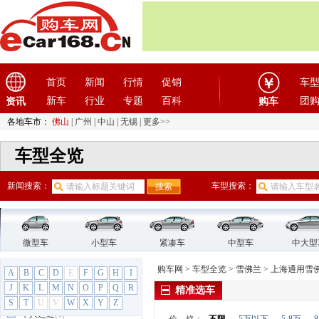
广汽蔚来
(1)
国机智骏
(3)
国金汽车
(1)
H
首页
新闻
行情
促销
车
哈飞汽车
(6)
哈弗
(26)
新车
行业
专题
百科
团
资讯
购车
海格
(2)
各地车市：
佛山
|
广州
|
中山
|
无锡
|
更多>>
海马汽车
(23)
车型全览
汉龙汽车
(1)
汉腾汽车
(3)
新闻搜索：
车型搜索：
悍马
(4)
昊铂
(2)
合创
(1)
恒天汽车
微型车
(3)
小型车
紧凑车
中型车
中大型
红旗
(12)
购车网
>
车型全览
>
雪佛兰
>
上海通用雪
A
B
C
D
E
F
G
H
I
红星汽车
(1)
J
K
L
M
N
O
P
Q
R
精准选车
华晨雷诺
(1)
S
T
U
V
W
X
Y
Z
华人运通
(1)