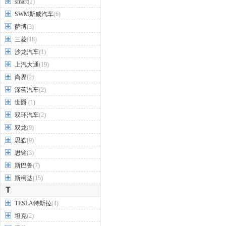
smart
(2)
SWM斯威汽车
(6)
萨博
(3)
三菱
(18)
沙龙汽车
(1)
上汽大通
(19)
尚界
(2)
深蓝汽车
(2)
世爵
(1)
双环汽车
(2)
双龙
(9)
思皓
(9)
思铭
(3)
斯巴鲁
(7)
斯柯达
(15)
T
TESLA特斯拉
(4)
坦克
(2)