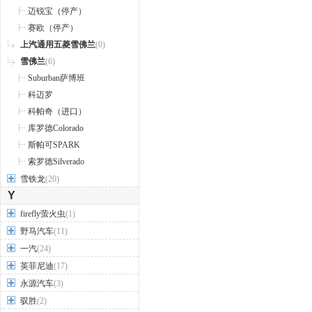
迈锐宝（停产）
赛欧（停产）
上汽通用五菱雪佛兰
(0)
雪佛兰
(6)
Suburban萨博班
科迈罗
科帕奇（进口）
库罗德Colorado
斯帕可SPARK
索罗德Silverado
雪铁龙
(20)
Y
firefly萤火虫
(1)
野马汽车
(11)
一汽
(24)
英菲尼迪
(17)
永源汽车
(3)
驭胜
(2)