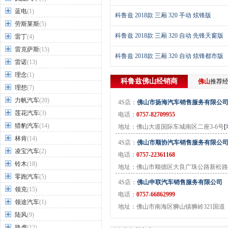
蓝电
(1)
科鲁兹 2018款 三厢 320 手动 炫锋版
劳斯莱斯
(5)
科鲁兹 2018款 三厢 320 自动 先锋天窗版
雷丁
(4)
雷克萨斯
(15)
科鲁兹 2018款 三厢 320 自动 炫锋都市版
雷诺
(13)
理念
(1)
科鲁兹
佛山
经销商
佛山
推荐
理想
(7)
力帆汽车
(20)
4S店：
佛山市扬海汽车销售服务有限公
莲花汽车
(3)
电话：
0757-82709955
猎豹汽车
(14)
地址：佛山大道国际车城南区二座3-6号
[
林肯
(14)
4S店：
佛山市顺协汽车销售服务有限公
凌宝汽车
(2)
电话：
0757-22361168
铃木
(18)
地址：佛山市顺德区大良广珠公路新松路
零跑汽车
(5)
4S店：
佛山申联汽车销售服务有限公司
领克
(15)
电话：
0757-66862999
领途汽车
(1)
地址：佛山市南海区狮山镇狮岭321国道
陆风
(9)
路虎
(12)