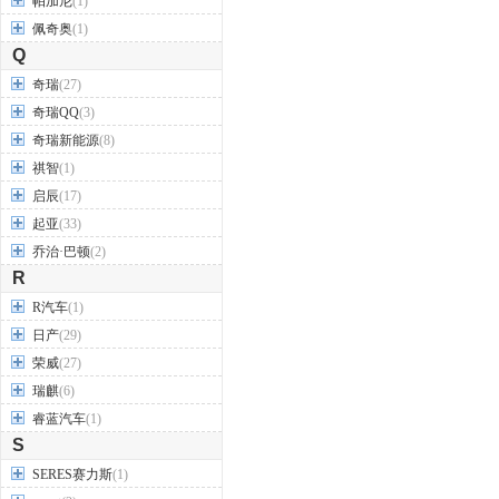
帕加尼
(1)
佩奇奥
(1)
Q
奇瑞
(27)
奇瑞QQ
(3)
奇瑞新能源
(8)
祺智
(1)
启辰
(17)
起亚
(33)
乔治·巴顿
(2)
R
R汽车
(1)
日产
(29)
荣威
(27)
瑞麒
(6)
睿蓝汽车
(1)
S
SERES赛力斯
(1)