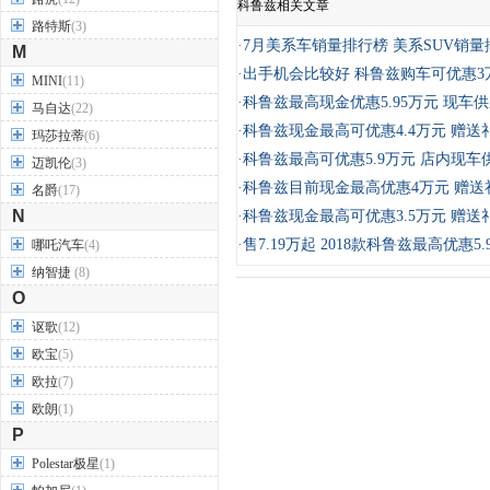
科鲁兹相关文章
路特斯
(3)
·
7月美系车销量排行榜 美系SUV销量
M
·
出手机会比较好 科鲁兹购车可优惠3
MINI
(11)
·
科鲁兹最高现金优惠5.95万元 现车
马自达
(22)
·
科鲁兹现金最高可优惠4.4万元 赠送
玛莎拉蒂
(6)
·
科鲁兹最高可优惠5.9万元 店内现车
迈凯伦
(3)
·
科鲁兹目前现金最高优惠4万元 赠送
名爵
(17)
N
·
科鲁兹现金最高可优惠3.5万元 赠送
·
售7.19万起 2018款科鲁兹最高优惠5.
哪吒汽车
(4)
纳智捷
(8)
O
讴歌
(12)
欧宝
(5)
欧拉
(7)
欧朗
(1)
P
Polestar极星
(1)