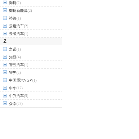
御捷
(2)
御捷新能源
(2)
裕路
(1)
云度汽车
(2)
云雀汽车
(1)
Z
之诺
(1)
知豆
(4)
智己汽车
(1)
智界
(2)
中国重汽VGV
(1)
中华
(17)
中兴汽车
(5)
众泰
(27)