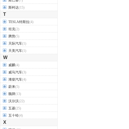
斯巴鲁
(7)
斯柯达
(15)
T
TESLA特斯拉
(4)
坦克
(2)
腾势
(5)
天际汽车
(1)
天美汽车
(1)
W
威麟
(4)
威马汽车
(3)
潍柴汽车
(4)
蔚来
(5)
魏牌
(13)
沃尔沃
(22)
五菱
(25)
五十铃
(4)
X