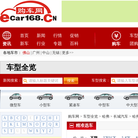
福田汽车
(18)
G
GMC
(4)
观致
(3)
广汽传祺
(19)
首页
新闻
行情
促销
车
广汽吉奥
(16)
新车
行业
专题
百科
团
资讯
购车
广汽集团
(2)
各地车市：
佛山
|
广州
|
中山
|
无锡
|
更多>>
广汽蔚来
(1)
国机智骏
(3)
车型全览
国金汽车
(1)
H
新闻搜索：
车型搜索：
哈飞汽车
(6)
哈弗
(26)
长城汽车
(26)
微型车
小型车
紧凑车
中型车
中大型
哈弗F7
购车网
>
车型全览
>
哈弗
>
长城汽车
>
哈
A
B
C
D
E
F
G
H
I
哈弗H6
J
K
L
M
N
O
P
Q
R
精准选车
哈弗H6S
S
T
U
V
W
X
Y
Z
哈弗H6新能源