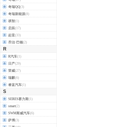
奇瑞QQ
(3)
奇瑞新能源
(8)
祺智
(1)
启辰
(17)
起亚
(33)
乔治·巴顿
(2)
R
R汽车
(1)
日产
(29)
荣威
(27)
瑞麒
(6)
睿蓝汽车
(1)
S
SERES赛力斯
(1)
smart
(2)
SWM斯威汽车
(6)
萨博
(3)