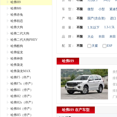
价 格：
不限
5万以下
5-8万
8
哈弗H9
哈弗M6
车 型：
不限
微型
小型
紧凑
哈弗赤兔
产 地：
不限
国产(含合资)
进口
哈弗初恋
哈弗大狗
1.3-1.5L
排 量：
不限
1.3L以下
哈弗二代大狗
品 牌：
不限
大众
丰田
本田
哈弗二代大狗PHEV
配 置：
不限
天窗
ESP
哈弗酷狗
哈弗猛龙
哈弗神兽
哈弗H9
哈弗枭龙
哈弗枭龙MAX
类
哈弗F5（停产）
排
哈弗F7x（停产）
变
哈弗H1（停产）
排
哈弗H2（停产）
厂
哈弗H2s（停产）
哈弗H4（停产）
哈弗H9 在产车型
哈弗H5（停产）