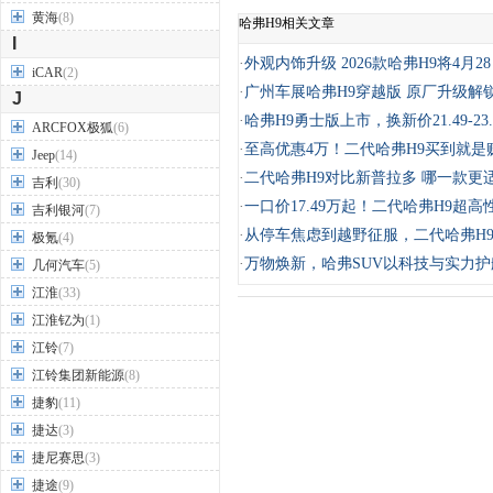
黄海
(8)
哈弗H9相关文章
I
·
外观内饰升级 2026款哈弗H9将4月2
iCAR
(2)
·
广州车展哈弗H9穿越版 原厂升级解
J
·
哈弗H9勇士版上市，换新价21.49-23
ARCFOX极狐
(6)
·
至高优惠4万！二代哈弗H9买到就是
Jeep
(14)
·
二代哈弗H9对比新普拉多 哪一款更
吉利
(30)
·
一口价17.49万起！二代哈弗H9超高
吉利银河
(7)
·
从停车焦虑到越野征服，二代哈弗H
极氪
(4)
·
万物焕新，哈弗SUV以科技与实力
几何汽车
(5)
江淮
(33)
江淮钇为
(1)
江铃
(7)
江铃集团新能源
(8)
捷豹
(11)
捷达
(3)
捷尼赛思
(3)
捷途
(9)