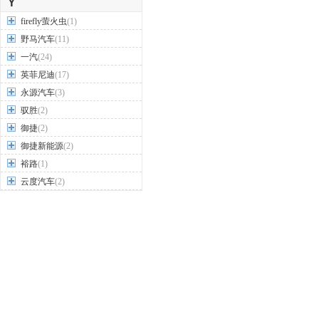
Y
firefly萤火虫
(1)
野马汽车
(11)
一汽
(24)
英菲尼迪
(17)
永源汽车
(3)
驭胜
(2)
御捷
(2)
御捷新能源
(2)
裕路
(1)
云度汽车
(2)
云雀汽车
(1)
Z
之诺
(1)
知豆
(4)
智己汽车
(1)
智界
(2)
中国重汽VGV
(1)