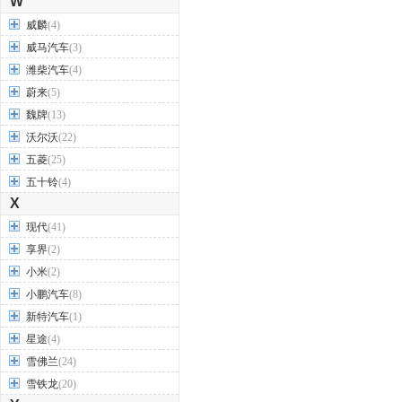
W
威麟
(4)
威马汽车
(3)
潍柴汽车
(4)
蔚来
(5)
魏牌
(13)
沃尔沃
(22)
五菱
(25)
五十铃
(4)
X
现代
(41)
享界
(2)
小米
(2)
小鹏汽车
(8)
新特汽车
(1)
星途
(4)
雪佛兰
(24)
雪铁龙
(20)