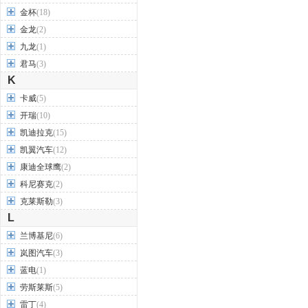
金杯
(18)
金龙
(2)
九龙
(1)
君马
(3)
K
卡威
(5)
开瑞
(10)
凯迪拉克
(15)
凯翼汽车
(12)
康迪全球鹰
(2)
科尼赛克
(2)
克莱斯勒
(3)
L
兰博基尼
(6)
岚图汽车
(3)
蓝电
(1)
劳斯莱斯
(5)
雷丁
(4)