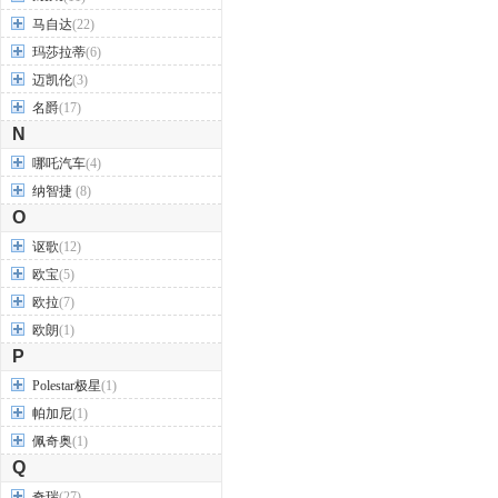
马自达
(22)
玛莎拉蒂
(6)
迈凯伦
(3)
名爵
(17)
N
哪吒汽车
(4)
纳智捷
(8)
O
讴歌
(12)
欧宝
(5)
欧拉
(7)
欧朗
(1)
P
Polestar极星
(1)
帕加尼
(1)
佩奇奥
(1)
Q
奇瑞
(27)