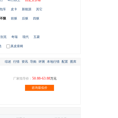
0万
40万以上
自定义价格
包车
皮卡
新能源
其它
不限
前驱
后驱
四驱
别克
奇瑞
现代
五菱
达
真皮座椅
综述
行情
资讯
导购
评测
本地行情
配置
图库
50.88-63.88
厂家指导价：
万元
咨询最低价