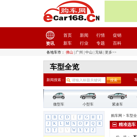
奔驰G级(平行进口)
奔驰S级(平行进口)
奔驰V级(平行进口)
威霆(平行进口)
奔驰（进口）
(19)
首页
新闻
行情
促销
奔驰A级(进口)
新车
行业
专题
百科
资讯
奔驰B级
奔驰CLA级
各地车市：
佛山
|
广州
|
中山
|
无锡
|
更多>>
奔驰CLS级
车型全览
奔驰C级（进口）
奔驰E级（进口）
新闻搜索：
奔驰GLA（进口）
奔驰GLC(进口)
奔驰GLE
奔驰GLS
微型车
小型车
紧凑车
奔驰GL级
购车网
>
车型全
A
B
C
D
E
F
G
H
I
奔驰G级
J
K
L
M
N
O
P
Q
R
精准选车
奔驰M级
S
T
U
V
W
X
Y
Z
奔驰R级