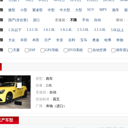
限
5万以下
5-8万
8-10万
10-12万
12-15万
15-20万
20-30万
30-4
SUV
MPV
限
微型
小型
紧凑型
中型
中大型
大型
跑车
面
限
国产(含合资)
进口
变速箱：
不限
手动
自动
驱动：
1.3-1.5L
1.6-1.8L
1.9-2.4L
2.5-3.0L
3.1-5.0L
限
1.3L以下
5.0L以上
限
大众
丰田
本田
日产
长安
吉利
宝马
奥迪
哈弗
奔驰
限
天窗
ESP
GPS导航
DVD系统
自动空调
倒车雷
类型：
跑车
排量：
2.0L
变速箱：
自动
排放标准：
国五
厂商：
奔驰（进口）
在产车型