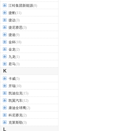
江铃集团新能源
(8)
捷豹
(11)
捷达
(3)
捷尼赛思
(3)
捷途
(9)
金杯
(18)
金龙
(2)
九龙
(1)
君马
(3)
K
卡威
(5)
开瑞
(10)
凯迪拉克
(15)
凯翼汽车
(12)
康迪全球鹰
(2)
科尼赛克
(2)
克莱斯勒
(3)
L