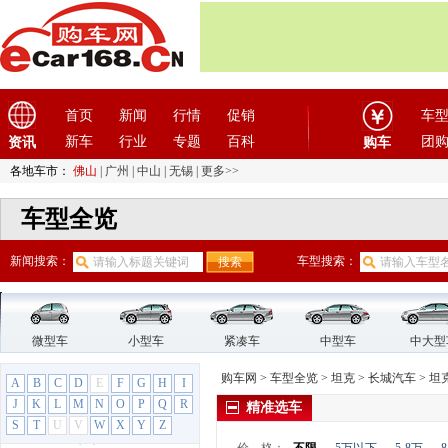
东风小康
(11)
东风奕派
(1)
东南
(12)
F
法拉利
(10)
首页
新闻
行情
促销
车
方程豹
(1)
新车
行业
专题
百科
团
资讯
购车
飞凡汽车
(1)
各地车市：
佛山
|
广州
|
中山
|
无锡
|
更多>>
菲亚特
(9)
车型全览
丰田
(60)
枫叶汽车
(2)
新闻搜索：
车型搜索：
福迪
(4)
福汽启腾
(3)
福特
(31)
福田汽车
(18)
微型车
小型车
紧凑车
中型车
中大型
G
购车网
>
车型全览
>
坦克
>
长城汽车
>
坦克
A
B
C
D
E
F
G
H
I
GMC
(4)
J
K
L
M
N
O
P
Q
R
精准选车
观致
(3)
S
T
U
V
W
X
Y
Z
广汽传祺
(19)