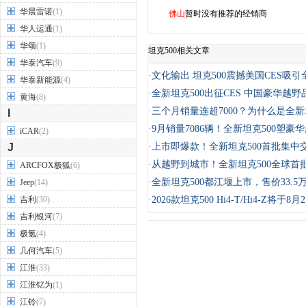
华晨雷诺
(1)
佛山
暂时没有推荐的经销商
华人运通
(1)
华颂
(1)
坦克500相关文章
华泰汽车
(9)
·
文化输出 坦克500震撼美国CES吸
华泰新能源
(4)
·
全新坦克500出征CES 中国豪华越
黄海
(8)
·
三个月销量连超7000？为什么是全新坦
I
·
9月销量7086辆！全新坦克500塑豪
iCAR
(2)
J
·
上市即爆款！全新坦克500首批集中
·
从越野到城市！全新坦克500全球首
ARCFOX极狐
(6)
·
全新坦克500都江堰上市，售价33.5
Jeep
(14)
吉利
(30)
·
2026款坦克500 Hi4-T/Hi4-Z将于8
吉利银河
(7)
极氪
(4)
几何汽车
(5)
江淮
(33)
江淮钇为
(1)
江铃
(7)