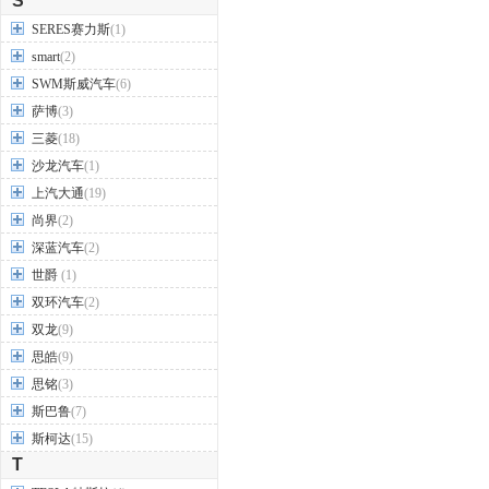
S
SERES赛力斯
(1)
smart
(2)
SWM斯威汽车
(6)
萨博
(3)
三菱
(18)
沙龙汽车
(1)
上汽大通
(19)
尚界
(2)
深蓝汽车
(2)
世爵
(1)
双环汽车
(2)
双龙
(9)
思皓
(9)
思铭
(3)
斯巴鲁
(7)
斯柯达
(15)
T