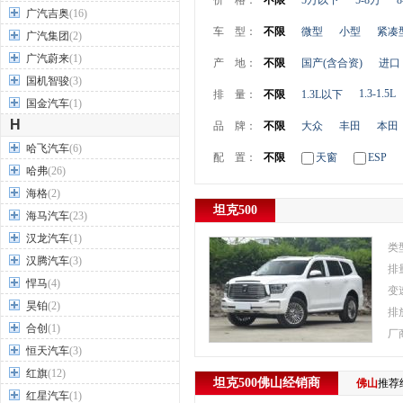
价 格：
不限
5万以下
5-8万
8
广汽吉奥
(16)
车 型：
不限
微型
小型
紧凑
广汽集团
(2)
广汽蔚来
(1)
产 地：
不限
国产(含合资)
进口
国机智骏
(3)
1.3-1.5L
排 量：
不限
1.3L以下
国金汽车
(1)
H
品 牌：
不限
大众
丰田
本田
哈飞汽车
(6)
配 置：
不限
天窗
ESP
哈弗
(26)
海格
(2)
坦克500
海马汽车
(23)
汉龙汽车
(1)
类
汉腾汽车
(3)
排
悍马
(4)
变
昊铂
(2)
排
合创
(1)
厂
恒天汽车
(3)
红旗
(12)
坦克500
佛山
经销商
佛山
推荐
红星汽车
(1)