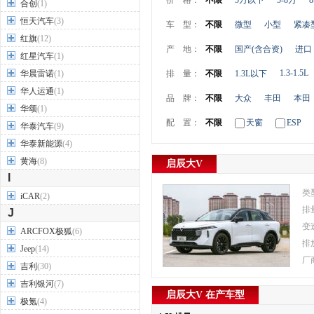
价 格：
不限
5万以下
5-8万
8
合创
(1)
恒天汽车
(3)
车 型：
不限
微型
小型
紧凑
红旗
(12)
产 地：
不限
国产(含合资)
进口
红星汽车
(1)
1.3-1.5L
华晨雷诺
(1)
排 量：
不限
1.3L以下
华人运通
(1)
品 牌：
不限
大众
丰田
本田
华颂
(1)
配 置：
不限
天窗
ESP
华泰汽车
(9)
华泰新能源
(4)
黄海
(8)
启辰大V
I
类
iCAR
(2)
排
J
变
ARCFOX极狐
(6)
排
Jeep
(14)
厂
吉利
(30)
吉利银河
(7)
启辰大V 在产车型
极氪
(4)