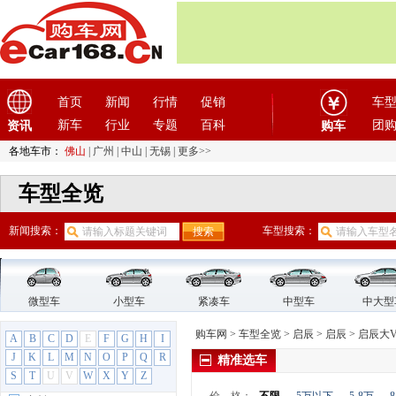
G
GMC
(4)
观致
(3)
广汽传祺
(19)
广汽吉奥
(16)
首页
新闻
行情
促销
车
广汽集团
(2)
新车
行业
专题
百科
团
资讯
购车
广汽蔚来
(1)
各地车市：
佛山
|
广州
|
中山
|
无锡
|
更多>>
国机智骏
(3)
国金汽车
(1)
车型全览
H
哈飞汽车
(6)
新闻搜索：
车型搜索：
哈弗
(26)
海格
(2)
海马汽车
(23)
微型车
小型车
紧凑车
中型车
中大型
汉龙汽车
(1)
汉腾汽车
(3)
购车网
>
车型全览
>
启辰
>
启辰
>
启辰大
A
B
C
D
E
F
G
H
I
悍马
(4)
J
K
L
M
N
O
P
Q
R
精准选车
S
T
U
V
W
X
Y
Z
昊铂
(2)