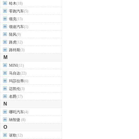
铃木
(18)
零跑汽车
(5)
领克
(15)
领途汽车
(1)
陆风
(9)
路虎
(12)
路特斯
(3)
M
MINI
(11)
马自达
(22)
玛莎拉蒂
(6)
迈凯伦
(3)
名爵
(17)
N
哪吒汽车
(4)
纳智捷
(8)
O
讴歌
(12)