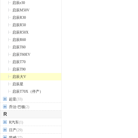
启辰e30
启辰M50V
启辰R30
启辰R50
启辰R50X
启辰R60
启辰T60
启辰T60EV
启辰T70
启辰T90
启辰大V
启辰星
启辰T70X（停产）
起亚
(33)
乔治·巴顿
(2)
R
R汽车
(1)
日产
(29)
荣威
(27)