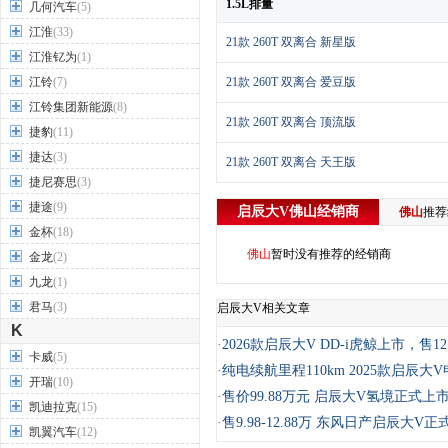
1.5L排量
几何汽车
(5)
江淮
(33)
21款 260T 双离合 新星版
江淮钇为
(1)
江铃
(7)
21款 260T 双离合 爱豆版
江铃集团新能源
(8)
21款 260T 双离合 顶流版
捷豹
(11)
捷达
(3)
21款 260T 双离合 天王版
捷尼赛思
(3)
捷途
(9)
启辰大V
佛山
经销商
佛山
推
金杯
(18)
佛山
暂时没有推荐的经销商
金龙
(2)
九龙
(1)
君马
(3)
启辰大V相关文章
K
·
2026款启辰大V DD-i虎鲸上市，售12
卡威
(5)
·
纯电续航里程110km 2025款启辰大
开瑞
(10)
·
售价99.88万元 启辰大V氢境正式上
凯迪拉克
(15)
·
售9.98-12.88万 东风日产启辰大V
凯翼汽车
(12)