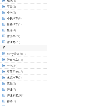
现代
(41)
享界
(2)
小米
(2)
小鹏汽车
(8)
新特汽车
(1)
星途
(4)
雪佛兰
(24)
雪铁龙
(20)
Y
firefly萤火虫
(1)
野马汽车
(11)
一汽
(24)
英菲尼迪
(17)
永源汽车
(3)
驭胜
(2)
御捷
(2)
御捷新能源
(2)
裕路
(1)