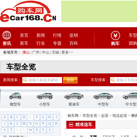
昊铂
(2)
合创
(1)
恒天汽车
(3)
红旗
(12)
首页
新闻
行情
促销
车
红星汽车
(1)
新车
行业
专题
百科
团
资讯
购车
华晨雷诺
(1)
华人运通
(1)
各地车市：
佛山
|
广州
|
中山
|
无锡
|
更多>>
华颂
(1)
车型全览
华泰汽车
(9)
华泰新能源
(4)
新闻搜索：
车型搜索：
黄海
(8)
I
iCAR
(2)
微型车
小型车
紧凑车
中型车
中大型
J
ARCFOX极狐
(6)
购车网
>
车型全览
>
起亚
>
悦达起亚
>
狮
A
B
C
D
E
F
G
H
I
Jeep
(14)
J
K
L
M
N
O
P
Q
R
精准选车
吉利
(30)
S
T
U
V
W
X
Y
Z
吉利银河
(7)