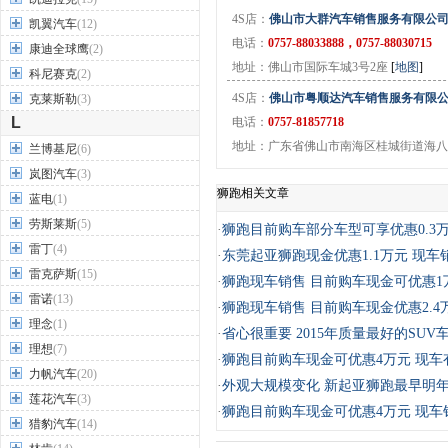
4S店：
佛山市大群汽车销售服务有限公
凯翼汽车
(12)
电话：
0757-88033888，0757-88030715
康迪全球鹰
(2)
地址：佛山市国际车城3号2座
[
地图
]
科尼赛克
(2)
4S店：
佛山市粤顺达汽车销售服务有限
克莱斯勒
(3)
L
电话：
0757-81857718
地址：广东省佛山市南海区桂城街道海八
兰博基尼
(6)
岚图汽车
(3)
狮跑相关文章
蓝电
(1)
劳斯莱斯
(5)
·
狮跑目前购车部分车型可享优惠0.3
雷丁
(4)
·
东莞起亚狮跑现金优惠1.1万元 现车
雷克萨斯
(15)
·
狮跑现车销售 目前购车现金可优惠1
雷诺
(13)
·
狮跑现车销售 目前购车现金优惠2.4
理念
(1)
·
省心很重要 2015年质量最好的SUV
理想
(7)
·
狮跑目前购车现金可优惠4万元 现车
力帆汽车
(20)
·
外观大规模变化 新起亚狮跑最早明
莲花汽车
(3)
·
狮跑目前购车现金可优惠4万元 现车
猎豹汽车
(14)