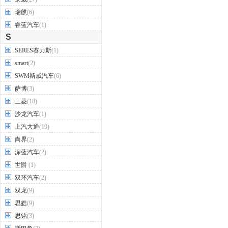
瑞麒
(6)
睿蓝汽车
(1)
S
SERES赛力斯
(1)
smart
(2)
SWM斯威汽车
(6)
萨博
(3)
三菱
(18)
沙龙汽车
(1)
上汽大通
(19)
尚界
(2)
深蓝汽车
(2)
世爵
(1)
双环汽车
(2)
双龙
(9)
思皓
(9)
思铭
(3)