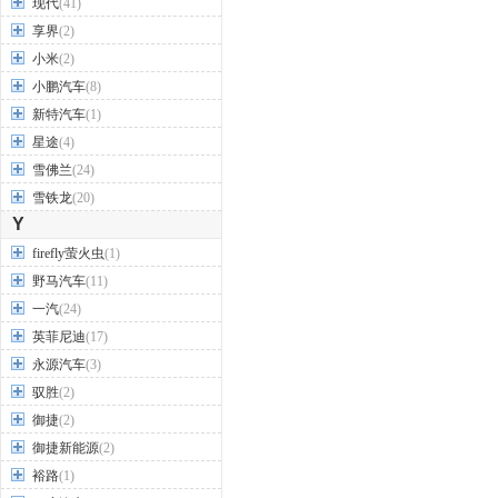
现代
(41)
享界
(2)
小米
(2)
小鹏汽车
(8)
新特汽车
(1)
星途
(4)
雪佛兰
(24)
雪铁龙
(20)
Y
firefly萤火虫
(1)
野马汽车
(11)
一汽
(24)
英菲尼迪
(17)
永源汽车
(3)
驭胜
(2)
御捷
(2)
御捷新能源
(2)
裕路
(1)