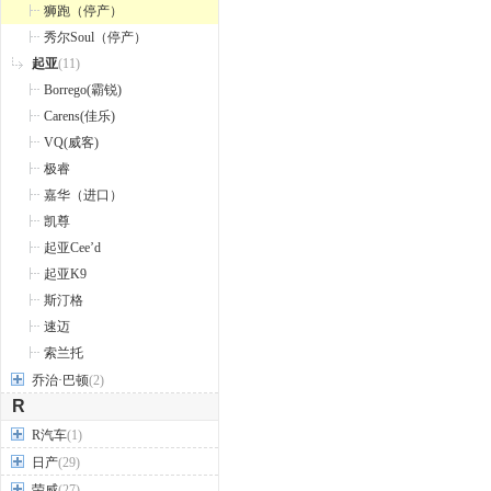
狮跑（停产）
秀尔Soul（停产）
起亚
(11)
Borrego(霸锐)
Carens(佳乐)
VQ(威客)
极睿
嘉华（进口）
凯尊
起亚Cee’d
起亚K9
斯汀格
速迈
索兰托
乔治·巴顿
(2)
R
R汽车
(1)
日产
(29)
荣威
(27)