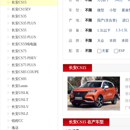
价 格：
不限
5万以下
5-8万
8
长安CS15
长安CS15EV
车 型：
不限
微型
小型
紧凑
长安CS35
产 地：
不限
国产(含合资)
进口
长安CS35 PLUS
长安CS55
1.3-1.5L
排 量：
不限
1.3L以下
长安CS55 PLUS
品 牌：
不限
大众
丰田
本田
长安CS55纯电版
配 置：
不限
天窗
ESP
长安CS75
长安CS75 PHEV
长安CS75 PLUS
长安CS15
长安CS85 COUPE
长安CS95
类
长安Lumin
排
长安UNI-K
变
长安UNI-T
排
长安UNI-V
厂
长安UNI-Z
锐程CC
长安CS15 在产车型
逸达