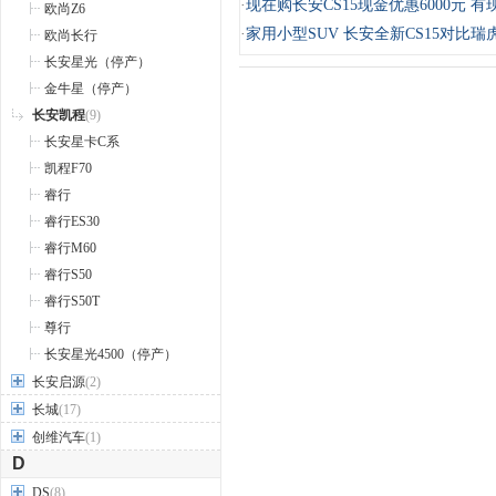
·
现在购长安CS15现金优惠6000元 有
欧尚Z6
·
家用小型SUV 长安全新CS15对比瑞
欧尚长行
长安星光（停产）
金牛星（停产）
长安凯程
(9)
长安星卡C系
凯程F70
睿行
睿行ES30
睿行M60
睿行S50
睿行S50T
尊行
长安星光4500（停产）
长安启源
(2)
长城
(17)
创维汽车
(1)
D
DS
(8)