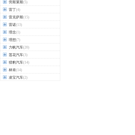
劳斯莱斯
(5)
雷丁
(4)
雷克萨斯
(15)
雷诺
(13)
理念
(1)
理想
(7)
力帆汽车
(20)
莲花汽车
(3)
猎豹汽车
(14)
林肯
(14)
凌宝汽车
(2)
铃木
(18)
零跑汽车
(5)
领克
(15)
领途汽车
(1)
陆风
(9)
路虎
(12)
路特斯
(3)