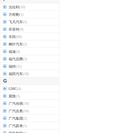
法拉利
(10)
方程豹
(1)
飞凡汽车
(1)
菲亚特
(9)
丰田
(60)
枫叶汽车
(2)
福迪
(4)
福汽启腾
(3)
福特
(31)
福田汽车
(18)
G
GMC
(4)
观致
(3)
广汽传祺
(19)
广汽吉奥
(16)
广汽集团
(2)
广汽蔚来
(1)