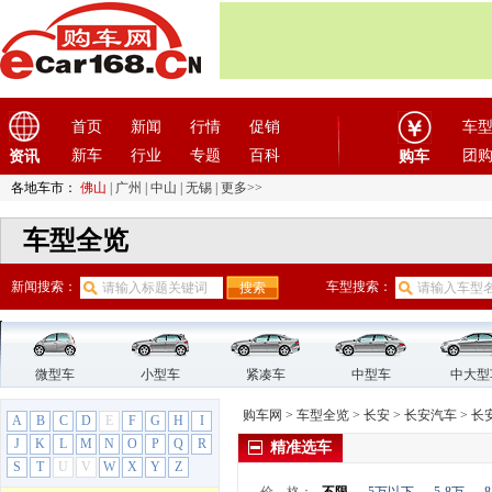
北汽威旺
(9)
北汽新能源
(12)
北汽制造
(7)
奔驰
(63)
奔腾
(15)
首页
新闻
行情
促销
车
本田
(31)
新车
行业
专题
百科
团
资讯
购车
比速汽车
(3)
各地车市：
佛山
|
广州
|
中山
|
无锡
|
更多>>
比亚迪
(56)
标致
(19)
车型全览
别克
(24)
新闻搜索：
宾利
(5)
车型搜索：
布加迪
(1)
C
长安
(71)
微型车
小型车
紧凑车
中型车
中大型
长安汽车
(38)
购车网
>
车型全览
>
长安
>
长安汽车
>
长安
A
B
C
D
E
F
G
H
I
E-Pro
J
K
L
M
N
O
P
Q
R
精准选车
奔奔
S
T
U
V
W
X
Y
Z
奔奔E-Star