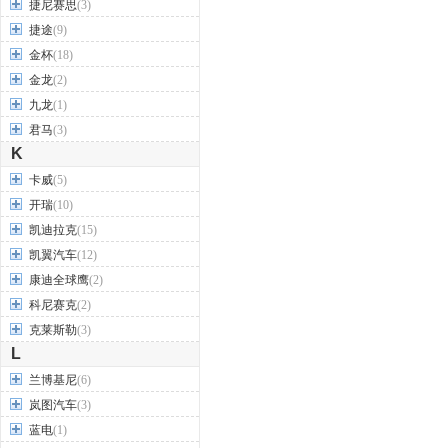
捷尼赛思
(3)
捷途
(9)
金杯
(18)
金龙
(2)
九龙
(1)
君马
(3)
K
卡威
(5)
开瑞
(10)
凯迪拉克
(15)
凯翼汽车
(12)
康迪全球鹰
(2)
科尼赛克
(2)
克莱斯勒
(3)
L
兰博基尼
(6)
岚图汽车
(3)
蓝电
(1)