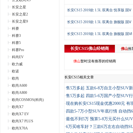
长安欧尚X5
长安之星
长安CS15 2019款 1.5L 双离合 悦享版 国Ⅴ
长安之星2
长安之星9
长安CS15 2019款 1.5L 双离合 旗舰版 国Ⅴ
科赛
长安CS15 2019款 1.5L 双离合 旗舰版 国Ⅵ
科赛3
科赛5
长安CS15
佛山
经销商
佛山
推
科赛Pro
科尚EV
佛山
暂时没有推荐的经销商
欧力威
欧诺
长安CS15相关文章
欧尚
欧尚A600
·
售5万多起 五款6-8万自主小型SUV
欧尚A800
·
售5万多起 四款5-6万国产小型SUV
欧尚COSMOS(科尚)
·
现在购长安CS15现金优惠2000元 有
欧尚X7
·
四款5-7万小型SUV年底行情 自动挡
欧尚X7 EV
·
最低不到5万 预算5-8万元买什么SU
欧尚X7 PLUS
·
6万买啥车好？三款6万左右自动挡S
欧尚X70A