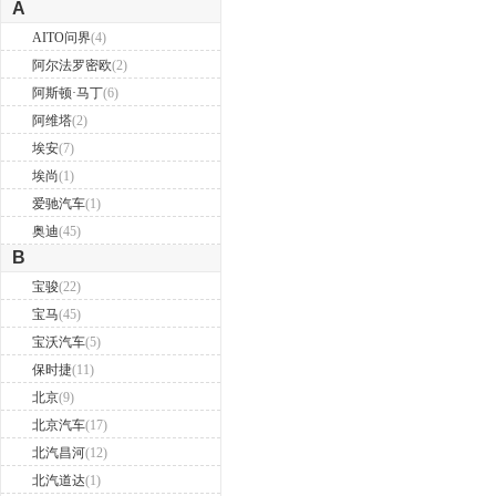
A
AITO问界
(4)
阿尔法罗密欧
(2)
阿斯顿·马丁
(6)
阿维塔
(2)
埃安
(7)
埃尚
(1)
爱驰汽车
(1)
奥迪
(45)
B
宝骏
(22)
宝马
(45)
宝沃汽车
(5)
保时捷
(11)
北京
(9)
北京汽车
(17)
北汽昌河
(12)
北汽道达
(1)