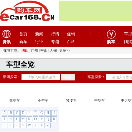
首页
新闻
行情
促销
车
新车
行业
专题
百科
团
资讯
购车
各地车市：
佛山
|
广州
|
中山
|
无锡
|
更多>>
车型全览
新闻搜索：
车型搜索：
微型车
小型车
紧凑车
中型车
中大型
A
B
C
D
E
F
G
H
I
J
K
L
M
N
O
P
Q
R
S
T
U
V
W
X
Y
Z