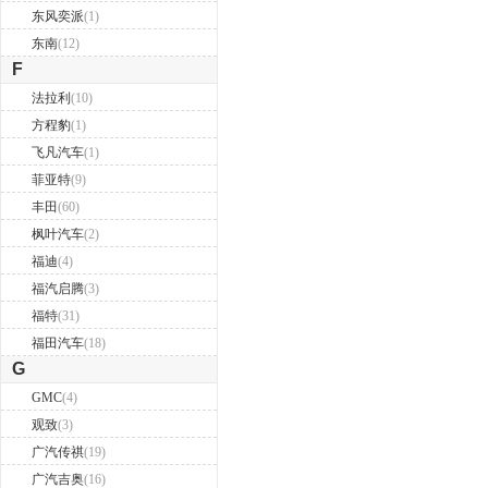
东风奕派
(1)
东南
(12)
F
法拉利
(10)
方程豹
(1)
飞凡汽车
(1)
菲亚特
(9)
丰田
(60)
枫叶汽车
(2)
福迪
(4)
福汽启腾
(3)
福特
(31)
福田汽车
(18)
G
GMC
(4)
观致
(3)
广汽传祺
(19)
广汽吉奥
(16)