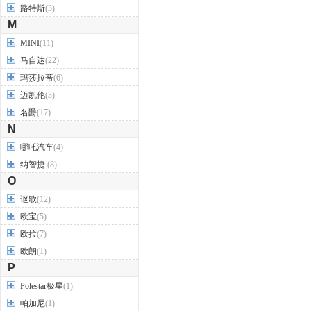
路特斯
(3)
M
MINI
(11)
马自达
(22)
玛莎拉蒂
(6)
迈凯伦
(3)
名爵
(17)
N
哪吒汽车
(4)
纳智捷
(8)
O
讴歌
(12)
欧宝
(5)
欧拉
(7)
欧朗
(1)
P
Polestar极星
(1)
帕加尼
(1)