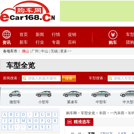
电咖
(1)
东风
(4)
东风风度
(7)
东风风光
(10)
东风风神
(17)
首页
新闻
行情
促销
车
东风风行
(18)
新车
行业
专题
百科
团
资讯
购车
东风纳米
(3)
各地车市：
佛山
|
广州
|
中山
|
无锡
|
更多>>
东风瑞泰特
(1)
东风小康
(11)
车型全览
东风奕派
(1)
东南
(12)
新闻搜索：
车型搜索：
F
法拉利
(10)
方程豹
(1)
微型车
小型车
紧凑车
中型车
中大型
飞凡汽车
(1)
购车网
>
车型全览
>
丰田
>
一汽丰田
>
RA
A
菲亚特
B
C
(9)
D
E
F
G
H
I
J
K
L
M
N
O
P
Q
R
精准选车
丰田
(60)
S
T
U
V
W
X
Y
Z
一汽丰田
(21)