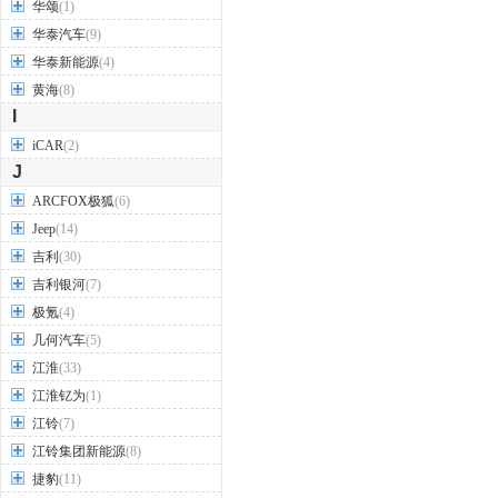
华颂
(1)
华泰汽车
(9)
华泰新能源
(4)
黄海
(8)
I
iCAR
(2)
J
ARCFOX极狐
(6)
Jeep
(14)
吉利
(30)
吉利银河
(7)
极氪
(4)
几何汽车
(5)
江淮
(33)
江淮钇为
(1)
江铃
(7)
江铃集团新能源
(8)
捷豹
(11)