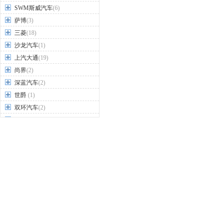
SWM斯威汽车
(6)
萨博
(3)
三菱
(18)
沙龙汽车
(1)
上汽大通
(19)
尚界
(2)
深蓝汽车
(2)
世爵
(1)
双环汽车
(2)
双龙
(9)
思皓
(9)
思铭
(3)
斯巴鲁
(7)
斯柯达
(15)
T
TESLA特斯拉
(4)
坦克
(2)
腾势
(5)