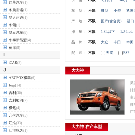
价 格：
不限
5万以下
5-8万
8
红星汽车
(1)
华晨雷诺
(1)
车 型：
不限
微型
小型
紧凑
华人运通
(1)
产 地：
不限
国产(含合资)
进口
华颂
(1)
1.3-1.5L
排 量：
不限
1.3L以下
华泰汽车
(9)
华泰新能源
(4)
品 牌：
不限
大众
丰田
本田
黄海
(8)
配 置：
不限
天窗
ESP
I
iCAR
(2)
J
大力神
ARCFOX极狐
(6)
类
Jeep
(14)
排
吉利
(30)
变
吉利银河
(7)
排
极氪
(4)
厂
几何汽车
(5)
江淮
(33)
大力神 在产车型
江淮钇为
(1)