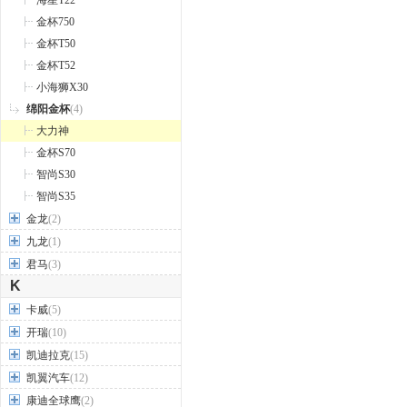
海星T22
金杯750
金杯T50
金杯T52
小海狮X30
绵阳金杯
(4)
大力神
金杯S70
智尚S30
智尚S35
金龙
(2)
九龙
(1)
君马
(3)
K
卡威
(5)
开瑞
(10)
凯迪拉克
(15)
凯翼汽车
(12)
康迪全球鹰
(2)