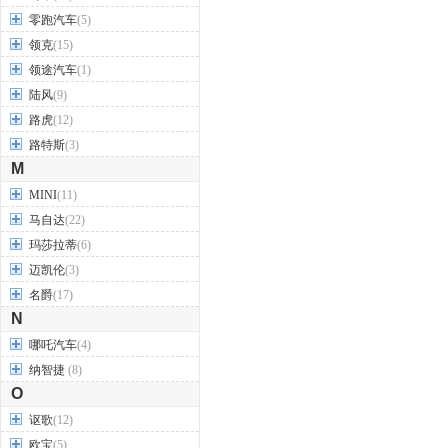
零跑汽车
(5)
领克
(15)
领途汽车
(1)
陆风
(9)
路虎
(12)
路特斯
(3)
M
MINI
(11)
马自达
(22)
玛莎拉蒂
(6)
迈凯伦
(3)
名爵
(17)
N
哪吒汽车
(4)
纳智捷
(8)
O
讴歌
(12)
欧宝
(5)