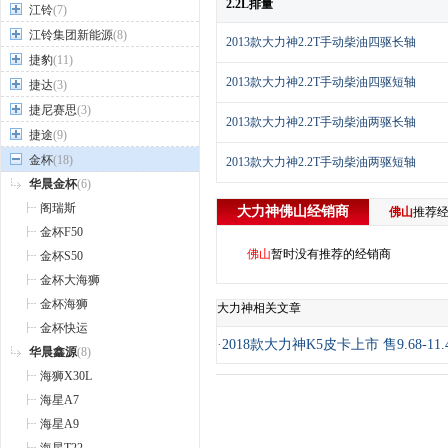
2.2L排量
江铃
(7)
江铃集团新能源
(8)
2013款大力神2.2T手动柴油四驱长轴
捷豹
(11)
2013款大力神2.2T手动柴油四驱短轴
捷达
(3)
捷尼赛思
(3)
2013款大力神2.2T手动柴油两驱长轴
捷途
(9)
金杯
(18)
2013款大力神2.2T手动柴油两驱短轴
华晨金杯
(6)
阁瑞斯
大力神
佛山
经销商
佛山
推荐
金杯F50
佛山
暂时没有推荐的经销商
金杯S50
金杯大海狮
金杯海狮
大力神相关文章
金杯快运
·
2018款大力神K5皮卡上市 售9.68-11.
华晨鑫源
(8)
海狮X30L
海星A7
海星A9