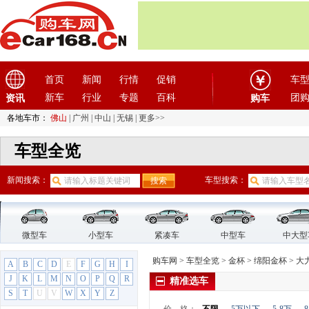
广汽传祺
(19)
广汽吉奥
(16)
广汽集团
(2)
广汽蔚来
(1)
国机智骏
(3)
首页
新闻
行情
促销
车
国金汽车
(1)
新车
行业
专题
百科
团
资讯
购车
H
各地车市：
佛山
|
广州
|
中山
|
无锡
|
更多>>
哈飞汽车
(6)
哈弗
(26)
车型全览
海格
(2)
海马汽车
(23)
新闻搜索：
车型搜索：
汉龙汽车
(1)
汉腾汽车
(3)
悍马
(4)
微型车
小型车
紧凑车
中型车
中大型
昊铂
(2)
购车网
>
车型全览
>
金杯
>
绵阳金杯
>
大
合创
(1)
A
B
C
D
E
F
G
H
I
J
K
L
M
N
O
P
Q
R
恒天汽车
(3)
精准选车
S
T
U
V
W
X
Y
Z
红旗
(12)