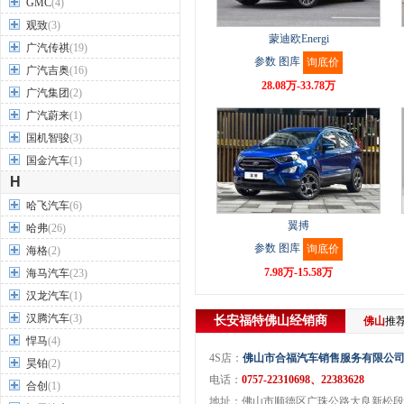
GMC
(4)
观致
(3)
蒙迪欧Energi
广汽传祺
(19)
参数
图库
询底价
广汽吉奥
(16)
28.08万-33.78万
广汽集团
(2)
广汽蔚来
(1)
国机智骏
(3)
国金汽车
(1)
H
哈飞汽车
(6)
翼搏
哈弗
(26)
参数
图库
询底价
海格
(2)
7.98万-15.58万
海马汽车
(23)
汉龙汽车
(1)
汉腾汽车
(3)
长安福特
佛山
经销商
佛山
推
悍马
(4)
4S店：
佛山市合福汽车销售服务有限公
昊铂
(2)
电话：
0757-22310698、22383628
合创
(1)
地址：佛山市顺德区广珠公路大良新松段