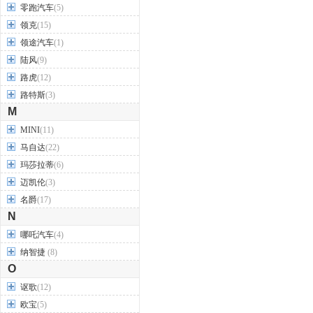
零跑汽车
(5)
领克
(15)
领途汽车
(1)
陆风
(9)
路虎
(12)
路特斯
(3)
M
MINI
(11)
马自达
(22)
玛莎拉蒂
(6)
迈凯伦
(3)
名爵
(17)
N
哪吒汽车
(4)
纳智捷
(8)
O
讴歌
(12)
欧宝
(5)