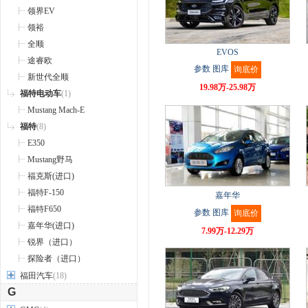
领界EV
领裕
全顺
EVOS
途睿欧
参数
图库
询底价
新世代全顺
19.98万-25.98万
福特电动车
(1)
Mustang Mach-E
福特
(8)
E350
Mustang野马
福克斯(进口)
福特F-150
嘉年华
福特F650
参数
图库
询底价
嘉年华(进口)
7.99万-12.29万
锐界（进口）
探险者（进口）
福田汽车
(18)
G