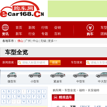
东风风光
(10)
东风风神
(17)
东风风行
(18)
东风纳米
(3)
东风瑞泰特
(1)
首页
新闻
行情
促销
车
东风小康
(11)
新车
行业
专题
百科
团
资讯
购车
东风奕派
(1)
各地车市：
佛山
|
广州
|
中山
|
无锡
|
更多>>
东南
(12)
F
车型全览
法拉利
(10)
方程豹
(1)
新闻搜索：
车型搜索：
飞凡汽车
(1)
菲亚特
(9)
丰田
(60)
微型车
小型车
紧凑车
中型车
中大型
枫叶汽车
(2)
购车网
>
车型全览
>
福特
>
长安福特
福迪
(4)
A
B
C
D
E
F
G
H
I
J
K
L
M
N
O
P
Q
R
福汽启腾
(3)
精准选车
S
T
U
V
W
X
Y
Z
福特
(31)