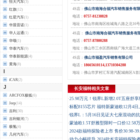
恒天汽车
(3)
4S店：
佛山市南海合福汽车销售服务有
红旗
(12)
电话：
0757-81238828
红星汽车
(1)
地址：佛山市南海区桂城海八路之北16号
华晨雷诺
(1)
华人运通
(1)
4S店：
佛山市南海合福汽车销售服务有
华颂
(1)
电话：
0757-87800288
地址：佛山市三水区西南镇广海大道三水
华泰汽车
(9)
华泰新能源
(4)
4S店：
佛山市福盈汽车销售有限公司
黄海
(8)
电话：
18665610114,13710304288
I
地址：佛山市罗村汇车港汽配城南区A首层
iCAR
(2)
J
长安福特相关文章
ARCFOX极狐
(6)
·
25.98万元！锐界L新增2.0T五座舒
Jeep
(14)
·
标配8155芯片 福特新蒙迪欧12月4
吉利
(30)
·
锐界L：5月16日见证大七座混动的
吉利银河
(7)
·
蒙迪欧1.5T舒雅型限时一口价12.58
极氪
(4)
·
2024款福特探险者上市 售价30.98-39
几何汽车
(5)
·
动力小幅提升 2024款长安福特探险