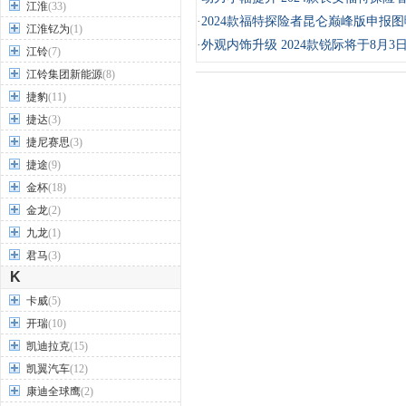
江淮
(33)
·
2024款福特探险者昆仑巅峰版申报
江淮钇为
(1)
·
外观内饰升级 2024款锐际将于8月3
江铃
(7)
江铃集团新能源
(8)
捷豹
(11)
捷达
(3)
捷尼赛思
(3)
捷途
(9)
金杯
(18)
金龙
(2)
九龙
(1)
君马
(3)
K
卡威
(5)
开瑞
(10)
凯迪拉克
(15)
凯翼汽车
(12)
康迪全球鹰
(2)