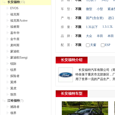
价 格：
不限
5万以下
5-8万
8
长安福特
(15)
EVOS
车 型：
不限
微型
小型
紧凑
福克斯
产 地：
不限
国产(含合资)
进口
福克斯Active
福睿斯
1.3-1.5L
排 量：
不限
1.3L以下
嘉年华
品 牌：
不限
大众
丰田
本田
金牛座
配 置：
不限
天窗
ESP
麦柯斯
蒙迪欧
蒙迪欧Energi
长安福特介绍
锐际
锐界
长安福特汽车有限公司（简称
特坐落于重庆市北部新区，
探险者
用了世界一流的产品生产、
翼搏
翼虎
长安福特车型
致胜
江铃福特
(7)
撼路者
领界