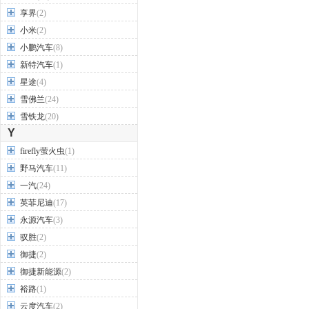
享界
(2)
小米
(2)
小鹏汽车
(8)
新特汽车
(1)
星途
(4)
雪佛兰
(24)
雪铁龙
(20)
Y
firefly萤火虫
(1)
野马汽车
(11)
一汽
(24)
英菲尼迪
(17)
永源汽车
(3)
驭胜
(2)
御捷
(2)
御捷新能源
(2)
裕路
(1)
云度汽车
(2)