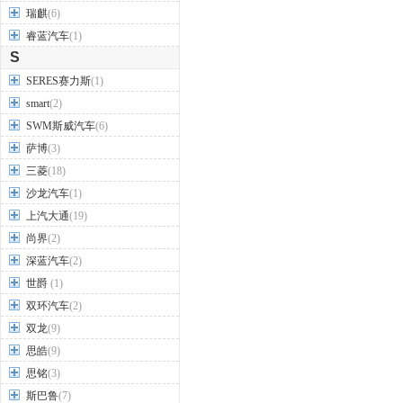
瑞麒
(6)
睿蓝汽车
(1)
S
SERES赛力斯
(1)
smart
(2)
SWM斯威汽车
(6)
萨博
(3)
三菱
(18)
沙龙汽车
(1)
上汽大通
(19)
尚界
(2)
深蓝汽车
(2)
世爵
(1)
双环汽车
(2)
双龙
(9)
思皓
(9)
思铭
(3)
斯巴鲁
(7)