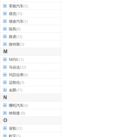
零跑汽车
(5)
领克
(15)
领途汽车
(1)
陆风
(9)
路虎
(12)
路特斯
(3)
M
MINI
(11)
马自达
(22)
玛莎拉蒂
(6)
迈凯伦
(3)
名爵
(17)
N
哪吒汽车
(4)
纳智捷
(8)
O
讴歌
(12)
欧宝
(5)