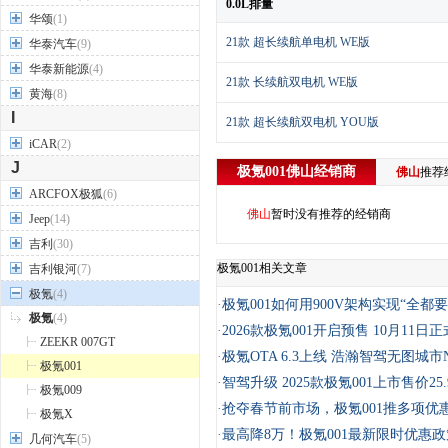
0.0L排量
华颂
(1)
21款 超长续航单电机 WE版
华泰汽车
(9)
华泰新能源
(4)
21款 长续航双电机 WE版
黄海
(8)
I
21款 超长续航双电机 YOU版
iCAR
(2)
J
极氪001
佛山
经销商
佛山
推荐
ARCFOX极狐
(6)
佛山
暂时没有推荐的经销商
Jeep
(14)
吉利
(30)
极氪001相关文章
吉利银河
(7)
极氪
(4)
·
极氪001如何用900V架构实现“全都要
极氪
(4)
·
2026款极氪001开启预售 10月11日
ZEEKR 007GT
·
极氪OTA 6.3上线 浩瀚智驾无图城市
极氪001
·
智驾升级 2025款极氪001上市售价25
极氪009
·
抢夺春节前市场，极氪001推多项优
极氪X
·
最高降8万！极氪001最新限时优惠政
几何汽车
(5)