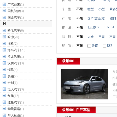
价 格：
不限
5万以下
5-8万
8
广汽蔚来
(1)
车 型：
不限
微型
小型
紧凑
国机智骏
(3)
国金汽车
(1)
产 地：
不限
国产(含合资)
进口
H
1.3-1.5L
排 量：
不限
1.3L以下
哈飞汽车
(6)
品 牌：
不限
大众
丰田
本田
哈弗
(26)
海格
(2)
配 置：
不限
天窗
ESP
海马汽车
(23)
汉龙汽车
(1)
极氪001
汉腾汽车
(3)
悍马
(4)
类
昊铂
(2)
排
合创
(1)
变
恒天汽车
(3)
排
红旗
(12)
厂
红星汽车
(1)
华晨雷诺
(1)
极氪001 在产车型
华人运通
(1)