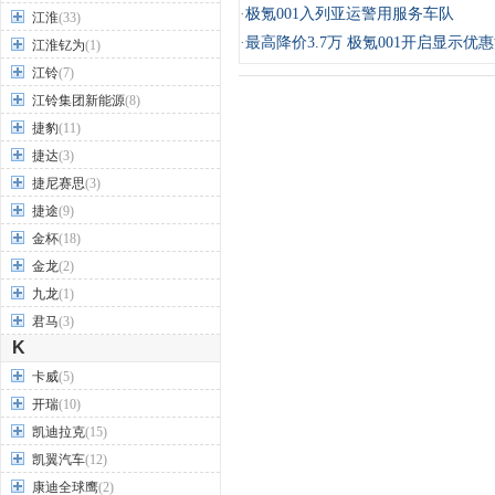
·
极氪001入列亚运警用服务车队
江淮
(33)
·
最高降价3.7万 极氪001开启显示优
江淮钇为
(1)
江铃
(7)
江铃集团新能源
(8)
捷豹
(11)
捷达
(3)
捷尼赛思
(3)
捷途
(9)
金杯
(18)
金龙
(2)
九龙
(1)
君马
(3)
K
卡威
(5)
开瑞
(10)
凯迪拉克
(15)
凯翼汽车
(12)
康迪全球鹰
(2)