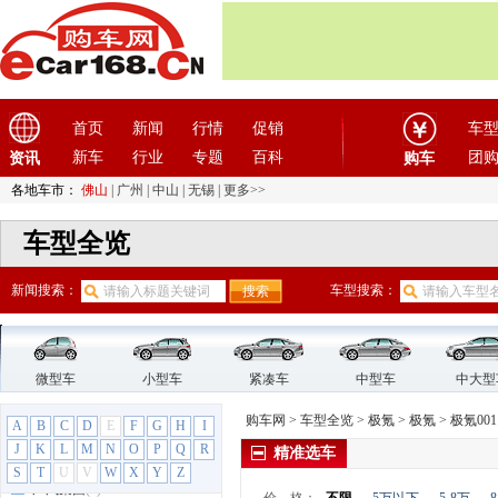
东南
(12)
F
法拉利
(10)
方程豹
(1)
飞凡汽车
首页
(1)
新闻
行情
促销
车
菲亚特
(9)
新车
行业
专题
百科
团
资讯
购车
丰田
(60)
各地车市：
佛山
|
广州
|
中山
|
无锡
|
更多>>
枫叶汽车
(2)
车型全览
福迪
(4)
福汽启腾
(3)
新闻搜索：
车型搜索：
福特
(31)
福田汽车
(18)
G
GMC
(4)
微型车
小型车
紧凑车
中型车
中大型
观致
(3)
购车网
>
车型全览
>
极氪
>
极氪
>
极氪001
A
B
C
D
E
F
G
H
I
广汽传祺
(19)
J
K
L
M
N
O
P
Q
R
精准选车
广汽吉奥
(16)
S
T
U
V
W
X
Y
Z
广汽集团
(2)