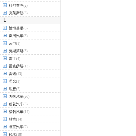
科尼赛克
(2)
克莱斯勒
(3)
L
兰博基尼
(6)
岚图汽车
(3)
蓝电
(1)
劳斯莱斯
(5)
雷丁
(4)
雷克萨斯
(15)
雷诺
(13)
理念
(1)
理想
(7)
力帆汽车
(20)
莲花汽车
(3)
猎豹汽车
(14)
林肯
(14)
凌宝汽车
(2)
铃木
(18)