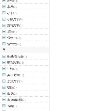
现代
(41)
享界
(2)
小米
(2)
小鹏汽车
(8)
新特汽车
(1)
星途
(4)
雪佛兰
(24)
雪铁龙
(20)
Y
firefly萤火虫
(1)
野马汽车
(11)
一汽
(24)
英菲尼迪
(17)
永源汽车
(3)
驭胜
(2)
御捷
(2)
御捷新能源
(2)
裕路
(1)