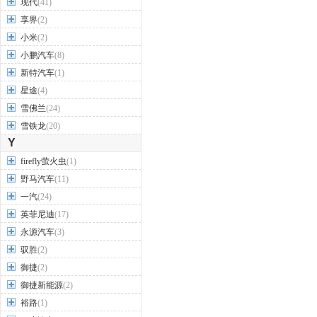
现代
(41)
享界
(2)
小米
(2)
小鹏汽车
(8)
新特汽车
(1)
星途
(4)
雪佛兰
(24)
雪铁龙
(20)
Y
firefly萤火虫
(1)
野马汽车
(11)
一汽
(24)
英菲尼迪
(17)
永源汽车
(3)
驭胜
(2)
御捷
(2)
御捷新能源
(2)
裕路
(1)