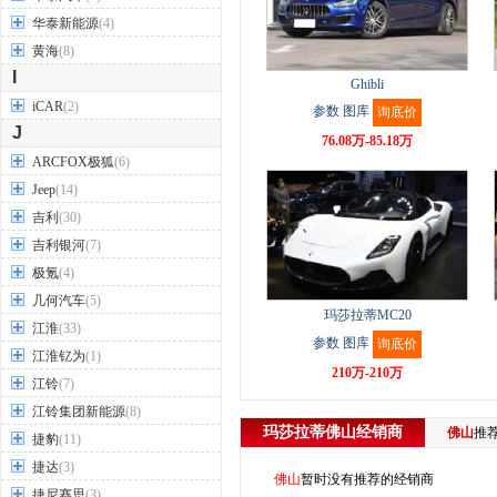
华泰新能源
(4)
黄海
(8)
I
Ghibli
iCAR
(2)
参数
图库
询底价
J
76.08万-85.18万
ARCFOX极狐
(6)
Jeep
(14)
吉利
(30)
吉利银河
(7)
极氪
(4)
几何汽车
(5)
玛莎拉蒂MC20
江淮
(33)
参数
图库
询底价
江淮钇为
(1)
210万-210万
江铃
(7)
江铃集团新能源
(8)
玛莎拉蒂
佛山
经销商
佛山
推
捷豹
(11)
捷达
(3)
佛山
暂时没有推荐的经销商
捷尼赛思
(3)