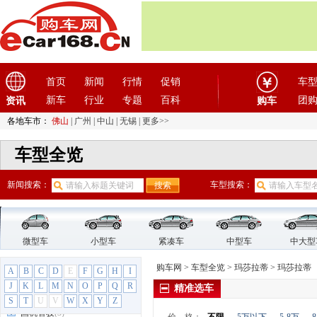
法拉利
(10)
方程豹
(1)
飞凡汽车
(1)
菲亚特
(9)
首页
新闻
行情
促销
车
丰田
(60)
新车
行业
专题
百科
团
资讯
枫叶汽车
(2)
购车
福迪
(4)
各地车市：
佛山
|
广州
|
中山
|
无锡
|
更多>>
福汽启腾
(3)
车型全览
福特
(31)
福田汽车
(18)
新闻搜索：
车型搜索：
G
GMC
(4)
观致
(3)
微型车
小型车
紧凑车
中型车
中大型
广汽传祺
(19)
广汽吉奥
(16)
购车网
>
车型全览
>
玛莎拉蒂
>
玛莎拉蒂
A
B
C
D
E
F
G
H
I
广汽集团
(2)
J
K
L
M
N
O
P
Q
R
精准选车
广汽蔚来
(1)
S
T
U
V
W
X
Y
Z
国机智骏
(3)