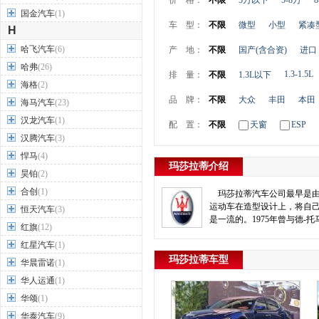
价 格：
不限
5万以下
5-8万
8
国金汽车
(1)
车 型：
不限
微型
小型
紧凑
H
哈飞汽车
(6)
产 地：
不限
国产(含合资)
进口
哈弗
(26)
1.3-1.5L
排 量：
不限
1.3L以下
海格
(2)
品 牌：
不限
大众
丰田
本田
海马汽车
(23)
汉龙汽车
(1)
配 置：
不限
天窗
ESP
汉腾汽车
(3)
悍马
(4)
玛莎拉蒂介绍
昊铂
(2)
合创
(1)
玛莎拉蒂汽车公司最早是由玛
运动车在造型设计上，将自
恒天汽车
(3)
是一流的。1975年曾与德-
红旗
(12)
红星汽车
(1)
玛莎拉蒂车型
华晨雷诺
(1)
华人运通
(1)
华颂
(1)
华泰汽车
(9)