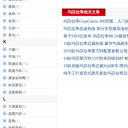
捷途
(9)
玛莎拉蒂相关文章
金杯
(18)
金龙
(2)
·
玛莎拉蒂GranCabrio 490官图，入
九龙
(1)
·
玛莎拉蒂也凑热闹 部分车型最高涨价
君马
(3)
·
将于9月9日发布 玛莎拉蒂MC20最
K
·
19款玛莎拉蒂总裁价格 豪华气场跑
卡威
(5)
·
2019款玛莎拉蒂莱万特配置参数云
开瑞
(10)
·
19款玛莎莱万特3.0T秒杀同级别的“
凯迪拉克
(15)
·
19款加版玛莎拉蒂总裁SQ4灰车/黑
凯翼汽车
(12)
·
纯手工打造意式跑车新款玛莎拉蒂总
康迪全球鹰
(2)
科尼赛克
(2)
克莱斯勒
(3)
L
兰博基尼
(6)
岚图汽车
(3)
蓝电
(1)