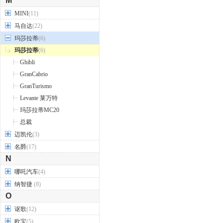
M
MINI
(11)
马自达
(22)
玛莎拉蒂
(6)
玛莎拉蒂
(6)
Ghibli
GranCabrio
GranTurismo
Levante 莱万特
玛莎拉蒂MC20
总裁
迈凯伦
(3)
名爵
(17)
N
哪吒汽车
(4)
纳智捷
(8)
O
讴歌
(12)
欧宝
(5)