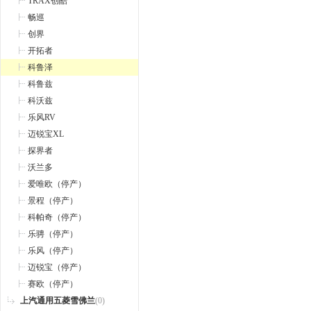
TRAX创酷
畅巡
创界
开拓者
科鲁泽
科鲁兹
科沃兹
乐风RV
迈锐宝XL
探界者
沃兰多
爱唯欧（停产）
景程（停产）
科帕奇（停产）
乐骋（停产）
乐风（停产）
迈锐宝（停产）
赛欧（停产）
上汽通用五菱雪佛兰
(0)