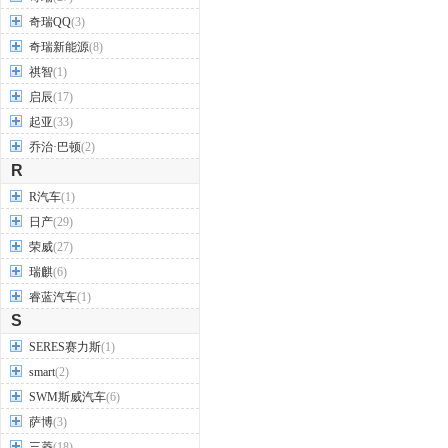
奇瑞QQ
(3)
奇瑞新能源
(8)
祺智
(1)
启辰
(17)
起亚
(33)
乔治·巴顿
(2)
R
R汽车
(1)
日产
(29)
荣威
(27)
瑞麒
(6)
睿蓝汽车
(1)
S
SERES赛力斯
(1)
smart
(2)
SWM斯威汽车
(6)
萨博
(3)
三菱
(18)