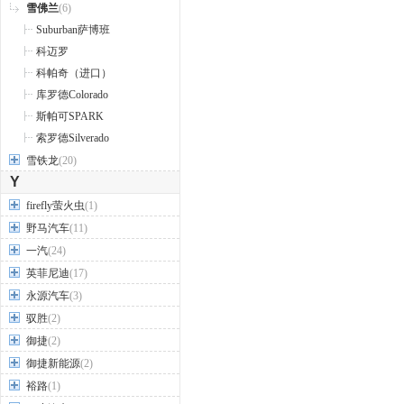
雪佛兰
(6)
Suburban萨博班
科迈罗
科帕奇（进口）
库罗德Colorado
斯帕可SPARK
索罗德Silverado
雪铁龙
(20)
Y
firefly萤火虫
(1)
野马汽车
(11)
一汽
(24)
英菲尼迪
(17)
永源汽车
(3)
驭胜
(2)
御捷
(2)
御捷新能源
(2)
裕路
(1)