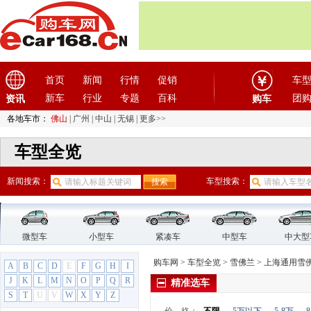
H
哈飞汽车
(6)
哈弗
(26)
海格
(2)
海马汽车
(23)
首页
新闻
行情
促销
车
汉龙汽车
(1)
新车
行业
专题
百科
团
资讯
购车
汉腾汽车
(3)
各地车市：
佛山
|
广州
|
中山
|
无锡
|
更多>>
悍马
(4)
昊铂
(2)
车型全览
合创
(1)
新闻搜索：
车型搜索：
恒天汽车
(3)
红旗
(12)
红星汽车
(1)
华晨雷诺
(1)
微型车
小型车
紧凑车
中型车
中大型
华人运通
(1)
购车网
>
车型全览
>
雪佛兰
>
上海通用雪
A
B
C
D
E
F
G
H
I
华颂
(1)
J
K
L
M
N
O
P
Q
R
精准选车
华泰汽车
(9)
S
T
U
V
W
X
Y
Z
华泰新能源
(4)