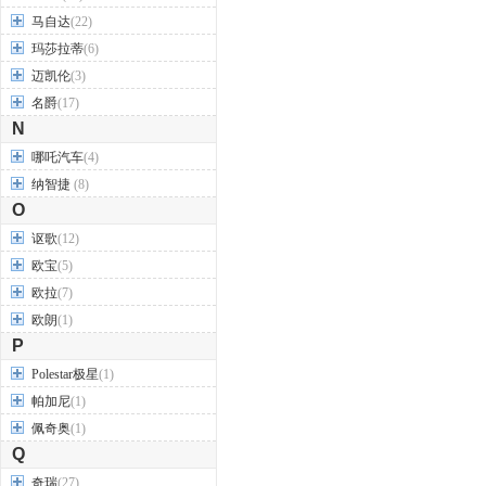
马自达
(22)
玛莎拉蒂
(6)
迈凯伦
(3)
名爵
(17)
N
哪吒汽车
(4)
纳智捷
(8)
O
讴歌
(12)
欧宝
(5)
欧拉
(7)
欧朗
(1)
P
Polestar极星
(1)
帕加尼
(1)
佩奇奥
(1)
Q
奇瑞
(27)