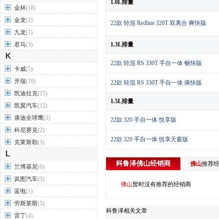
1.0L排量
金杯
(18)
金龙
(2)
22款 轻混 Redline 320T 双离合 爽快版
九龙
(1)
君马
(3)
1.3L排量
K
22款 轻混 RS 330T 手自一体 畅快版
卡威
(5)
开瑞
(10)
22款 轻混 RS 330T 手自一体 痛快版
凯迪拉克
(15)
1.5L排量
凯翼汽车
(12)
康迪全球鹰
(2)
22款 320 手自一体 悦享版
科尼赛克
(2)
22款 320 手自一体 悦享天窗版
克莱斯勒
(3)
L
科鲁泽
佛山
经销商
佛山
推荐
兰博基尼
(6)
岚图汽车
(3)
佛山
暂时没有推荐的经销商
蓝电
(1)
劳斯莱斯
(5)
科鲁泽相关文章
雷丁
(4)