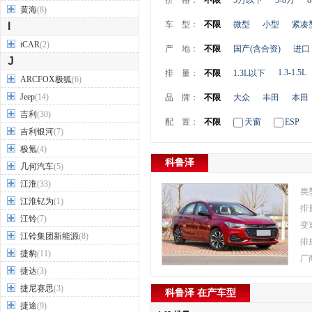
价 格：
不限
5万以下
5-8万
8
黄海
(8)
车 型：
不限
微型
小型
紧凑
I
iCAR
(2)
产 地：
不限
国产(含合资)
进口
J
1.3-1.5L
排 量：
不限
1.3L以下
ARCFOX极狐
(6)
Jeep
(14)
品 牌：
不限
大众
丰田
本田
吉利
(30)
配 置：
不限
天窗
ESP
吉利银河
(7)
极氪
(4)
科鲁泽
几何汽车
(5)
江淮
(33)
类
江淮钇为
(1)
排
江铃
(7)
变
江铃集团新能源
(8)
排
捷豹
(11)
厂
捷达
(3)
捷尼赛思
(3)
科鲁泽 在产车型
捷途
(9)