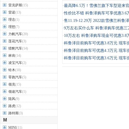
雷克萨斯
(15)
·
最高降6.5万！雪佛兰旗下车型迎来
雷诺
(13)
·
性价比不错 科鲁泽购车可享优惠3.6
理念
(1)
·
售11.19-12.29万 2022款雪佛兰科
理想
(7)
·
9万左右买什么车 科鲁泽购车优惠三
力帆汽车
(20)
·
10万左右 科鲁泽购车现金可优惠3.8
莲花汽车
(3)
·
科鲁泽目前购车可优惠3.8万元 现车
猎豹汽车
(14)
·
科鲁泽目前购车可优惠4.3万元 现车
林肯
(14)
·
科鲁泽目前购车可优惠3.6万元 现车
凌宝汽车
(2)
铃木
(18)
零跑汽车
(5)
领克
(15)
领途汽车
(1)
陆风
(9)
路虎
(12)
路特斯
(3)
M
MINI
(11)