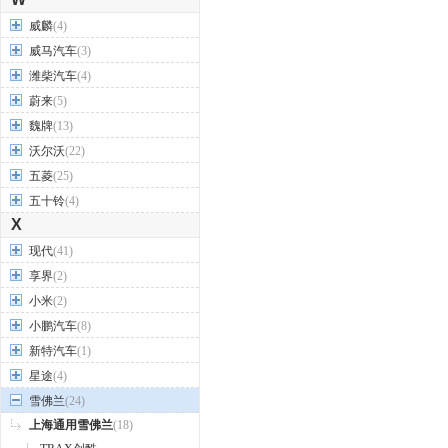
威麟
(4)
威马汽车
(3)
潍柴汽车
(4)
蔚来
(5)
魏牌
(13)
沃尔沃
(22)
五菱
(25)
五十铃
(4)
X
现代
(41)
享界
(2)
小米
(2)
小鹏汽车
(8)
新特汽车
(1)
星途
(4)
雪佛兰
(24)
上海通用雪佛兰
(18)