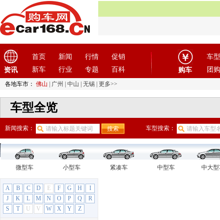
首页
新闻
行情
促销
车
新车
行业
专题
百科
团
资讯
购车
各地车市：
佛山
|
广州
|
中山
|
无锡
|
更多>>
车型全览
新闻搜索：
车型搜索：
微型车
小型车
紧凑车
中型车
中大型
A
B
C
D
E
F
G
H
I
J
K
L
M
N
O
P
Q
R
S
T
U
V
W
X
Y
Z