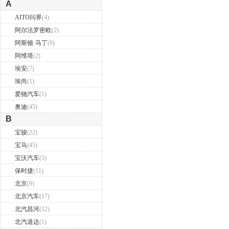
A
AITO问界
(4)
阿尔法罗密欧
(2)
阿斯顿·马丁
(6)
阿维塔
(2)
埃安
(7)
埃尚
(1)
爱驰汽车
(1)
奥迪
(45)
B
宝骏
(22)
宝马
(45)
宝沃汽车
(5)
保时捷
(11)
北京
(9)
北京汽车
(17)
北汽昌河
(12)
北汽道达
(1)