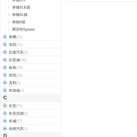
奔驰SLC
奔驰SLK级
奔驰SL级
奔驰S级
斯宾特Sprinter
奔腾
(15)
本田
(31)
比速汽车
(3)
比亚迪
(56)
标致
(19)
别克
(24)
宾利
(5)
布加迪
(1)
C
长安
(71)
长安启源
(2)
长城
(17)
创维汽车
(1)
D