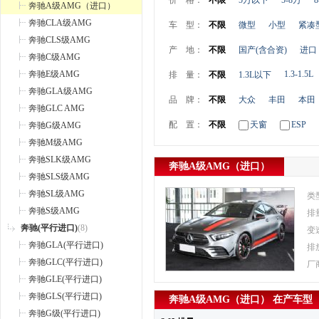
价 格：
不限
5万以下
5-8万
8
奔驰A级AMG（进口）
奔驰CLA级AMG
车 型：
不限
微型
小型
紧凑
奔驰CLS级AMG
产 地：
不限
国产(含合资)
进口
奔驰C级AMG
奔驰E级AMG
1.3-1.5L
排 量：
不限
1.3L以下
奔驰GLA级AMG
品 牌：
不限
大众
丰田
本田
奔驰GLC AMG
配 置：
不限
天窗
ESP
奔驰G级AMG
奔驰M级AMG
奔驰SLK级AMG
奔驰A级AMG（进口）
奔驰SLS级AMG
奔驰SL级AMG
类
奔驰S级AMG
排
奔驰(平行进口)
(8)
变
奔驰GLA(平行进口)
排
奔驰GLC(平行进口)
厂
奔驰GLE(平行进口)
奔驰GLS(平行进口)
奔驰A级AMG（进口） 在产车型
奔驰G级(平行进口)