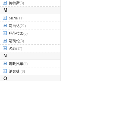
路特斯
(3)
M
MINI
(11)
马自达
(22)
玛莎拉蒂
(6)
迈凯伦
(3)
名爵
(17)
N
哪吒汽车
(4)
纳智捷
(8)
O
讴歌
(12)
欧宝
(5)
欧拉
(7)
欧朗
(1)
P
Polestar极星
(1)
帕加尼
(1)