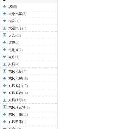
DS
(8)
大乘汽车
(5)
大发
(1)
大运汽车
(1)
大众
(61)
道奇
(3)
电动屋
(1)
电咖
(1)
东风
(4)
东风风度
(7)
东风风光
(10)
东风风神
(17)
东风风行
(18)
东风纳米
(3)
东风瑞泰特
(1)
东风小康
(11)
东风奕派
(1)