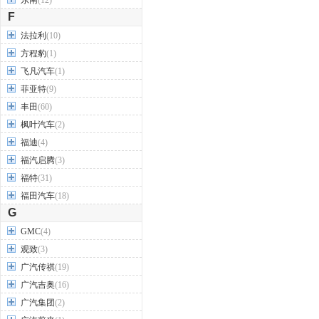
东南
(12)
F
法拉利
(10)
方程豹
(1)
飞凡汽车
(1)
菲亚特
(9)
丰田
(60)
枫叶汽车
(2)
福迪
(4)
福汽启腾
(3)
福特
(31)
福田汽车
(18)
G
GMC
(4)
观致
(3)
广汽传祺
(19)
广汽吉奥
(16)
广汽集团
(2)