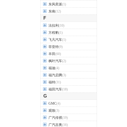
东风奕派
(1)
东南
(12)
F
法拉利
(10)
方程豹
(1)
飞凡汽车
(1)
菲亚特
(9)
丰田
(60)
枫叶汽车
(2)
福迪
(4)
福汽启腾
(3)
福特
(31)
福田汽车
(18)
G
GMC
(4)
观致
(3)
广汽传祺
(19)
广汽吉奥
(16)