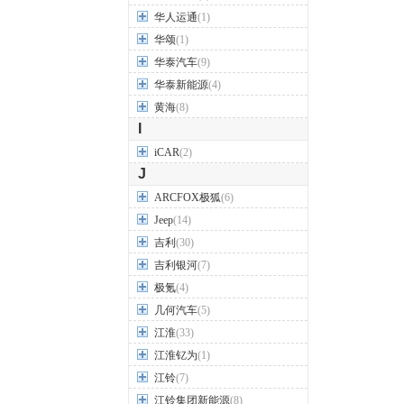
华人运通
(1)
华颂
(1)
华泰汽车
(9)
华泰新能源
(4)
黄海
(8)
I
iCAR
(2)
J
ARCFOX极狐
(6)
Jeep
(14)
吉利
(30)
吉利银河
(7)
极氪
(4)
几何汽车
(5)
江淮
(33)
江淮钇为
(1)
江铃
(7)
江铃集团新能源
(8)