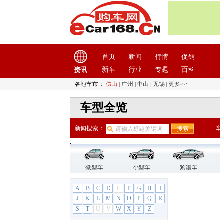
首页
新闻
行情
促销
新车
行业
专题
百科
资讯
各地车市：
佛山
|
广州
|
中山
|
无锡
|
更多>>
车型全览
新闻搜索：
微型车
小型车
紧凑车
A
B
C
D
E
F
G
H
I
J
K
L
M
N
O
P
Q
R
S
T
U
V
W
X
Y
Z