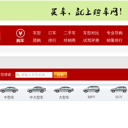
车型
订车
二手车
车型对比
专业导购
团购
排行
经销商
试驾评测
销量排行
购车
车型搜索：
MPV
SUV
中型车
中大型车
大型车