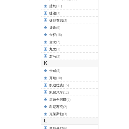
捷豹
(11)
捷达
(3)
捷尼赛思
(3)
捷途
(9)
金杯
(18)
金龙
(2)
九龙
(1)
君马
(3)
K
卡威
(5)
开瑞
(10)
凯迪拉克
(15)
凯翼汽车
(12)
康迪全球鹰
(2)
科尼赛克
(2)
克莱斯勒
(3)
L
兰博基尼
(6)