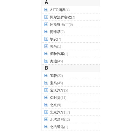
A
AITO问界
(4)
阿尔法罗密欧
(2)
阿斯顿·马丁
(6)
阿维塔
(2)
埃安
(7)
埃尚
(1)
爱驰汽车
(1)
奥迪
(45)
B
宝骏
(22)
宝马
(45)
宝沃汽车
(5)
保时捷
(11)
北京
(9)
北京汽车
(17)
北汽昌河
(12)
北汽道达
(1)