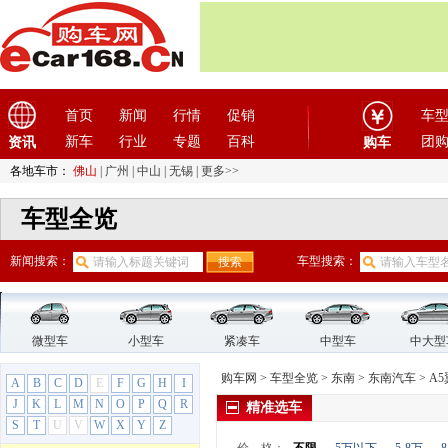
大乘汽车
(5)
大发
(1)
大运汽车
(1)
大众
(61)
道奇
(3)
首页
新闻
行情
促销
车
电动屋
(1)
新车
行业
专题
百科
团
资讯
购车
电咖
(1)
各地车市：
佛山
|
广州
|
中山
|
无锡
|
更多>>
东风
(4)
东风风度
(7)
车型全览
东风风光
(10)
东风风神
(17)
新闻搜索：
车型搜索：
东风风行
(18)
东风纳米
(3)
东风瑞泰特
(1)
微型车
小型车
紧凑车
中型车
中大型
东风小康
(11)
购车网
>
车型全览
>
东南
>
东南汽车
>
A
A
东风奕派
B
C
D
(1)
E
F
G
H
I
J
K
L
M
N
O
P
Q
R
精准选车
东南
(12)
S
T
U
V
W
X
Y
Z
东南汽车
(12)