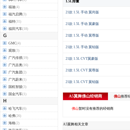
1.5L排量
福迪
(4)
21款 1.5L 手动 翼尚版
福汽启腾
(3)
福特
(31)
21款 1.5L 手动 翼豪版
福田汽车
(18)
G
21款 1.5L 手动 翼尊版
GMC
(4)
21款 1.5L 手动 翼铂版
观致
(3)
广汽传祺
(19)
21款 1.5L CVT翼豪版
广汽吉奥
(16)
21款 1.5L CVT 翼尊版
广汽集团
(2)
广汽蔚来
(1)
21款 1.5L CVT 翼铂版
国机智骏
(3)
国金汽车
(1)
A5翼舞
佛山
经销商
佛山
推荐
H
哈飞汽车
(6)
佛山
暂时没有推荐的经销商
哈弗
(26)
海格
(2)
A5翼舞相关文章