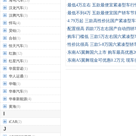
海马汽车
(23)
·
最低4万左右 五款最便宜紧凑型车行
汉龙汽车
(1)
·
最低不到4万 五款最便宜国产轿车节
汉腾汽车
(3)
·
4.79万起 三款高性价比国产紧凑型
悍马
(4)
·
配置很高 四款7万左右国产自动挡轿
昊铂
(2)
·
购车门槛低 三款5万左右国六紧凑型
合创
(1)
·
性价比很高 三款5-8万国六紧凑型轿
恒天汽车
(3)
·
东南A5翼舞国六上市 购车最高优惠20
红旗
(12)
·
东南A5翼舞现金可优惠0.2万元 现车
红星汽车
(1)
华晨雷诺
(1)
华人运通
(1)
华颂
(1)
华泰汽车
(9)
华泰新能源
(4)
黄海
(8)
I
iCAR
(2)
J