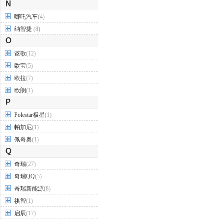
N
哪吒汽车
(4)
纳智捷
(8)
O
讴歌
(12)
欧宝
(5)
欧拉
(7)
欧朗
(1)
P
Polestar极星
(1)
帕加尼
(1)
佩奇奥
(1)
Q
奇瑞
(27)
奇瑞QQ
(3)
奇瑞新能源
(8)
祺智
(1)
启辰
(17)