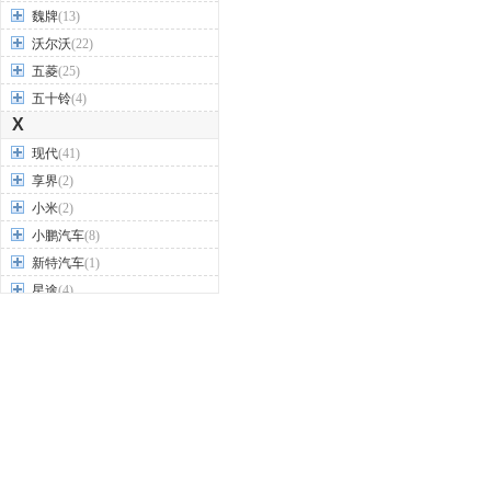
魏牌
(13)
沃尔沃
(22)
五菱
(25)
五十铃
(4)
X
现代
(41)
享界
(2)
小米
(2)
小鹏汽车
(8)
新特汽车
(1)
星途
(4)
雪佛兰
(24)
雪铁龙
(20)
Y
firefly萤火虫
(1)
野马汽车
(11)
一汽
(24)
英菲尼迪
(17)