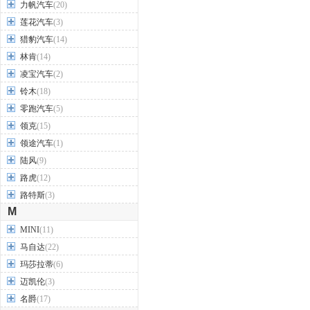
力帆汽车
(20)
莲花汽车
(3)
猎豹汽车
(14)
林肯
(14)
凌宝汽车
(2)
铃木
(18)
零跑汽车
(5)
领克
(15)
领途汽车
(1)
陆风
(9)
路虎
(12)
路特斯
(3)
M
MINI
(11)
马自达
(22)
玛莎拉蒂
(6)
迈凯伦
(3)
名爵
(17)