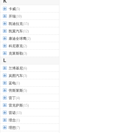
K
卡威
(5)
开瑞
(10)
凯迪拉克
(15)
凯翼汽车
(12)
康迪全球鹰
(2)
科尼赛克
(2)
克莱斯勒
(3)
L
兰博基尼
(6)
岚图汽车
(3)
蓝电
(1)
劳斯莱斯
(5)
雷丁
(4)
雷克萨斯
(15)
雷诺
(13)
理念
(1)
理想
(7)