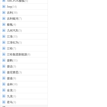
ARCFOX极狐
(6)
Jeep
(14)
吉利
(30)
吉利银河
(7)
极氪
(4)
几何汽车
(5)
江淮
(33)
江淮钇为
(1)
江铃
(7)
江铃集团新能源
(8)
捷豹
(11)
捷达
(3)
捷尼赛思
(3)
捷途
(9)
金杯
(18)
金龙
(2)
九龙
(1)
君马
(3)