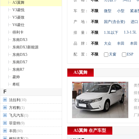
价 格：
不限
5万以下
5-8万
8
A5翼舞
V3菱悦
车 型：
不限
微型
小型
紧凑
V5菱致
产 地：
不限
国产(含合资)
进口
V6菱仕
得利卡
1.3-1.5L
排 量：
不限
1.3L以下
东南DX3
品 牌：
不限
大众
丰田
本田
东南DX3新能源
配 置：
不限
天窗
ESP
东南DX5
东南DX7
东南R7
A5翼舞
菱帅
希旺
类
F
排
法拉利
(10)
变
方程豹
(1)
排
厂
飞凡汽车
(1)
菲亚特
(9)
A5翼舞 在产车型
丰田
(60)
枫叶汽车
(2)