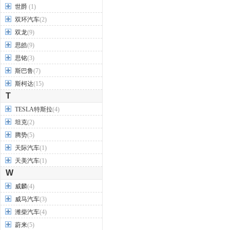
世爵
(1)
双环汽车
(2)
双龙
(9)
思皓
(9)
思铭
(3)
斯巴鲁
(7)
斯柯达
(15)
T
TESLA特斯拉
(4)
坦克
(2)
腾势
(5)
天际汽车
(1)
天美汽车
(1)
W
威麟
(4)
威马汽车
(3)
潍柴汽车
(4)
蔚来
(5)