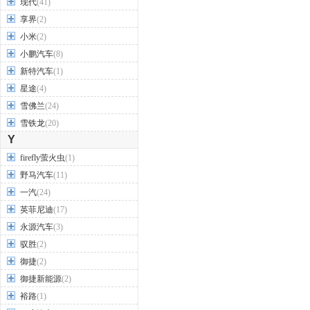
现代
(41)
享界
(2)
小米
(2)
小鹏汽车
(8)
新特汽车
(1)
星途
(4)
雪佛兰
(24)
雪铁龙
(20)
Y
firefly萤火虫
(1)
野马汽车
(11)
一汽
(24)
英菲尼迪
(17)
永源汽车
(3)
驭胜
(2)
御捷
(2)
御捷新能源
(2)
裕路
(1)