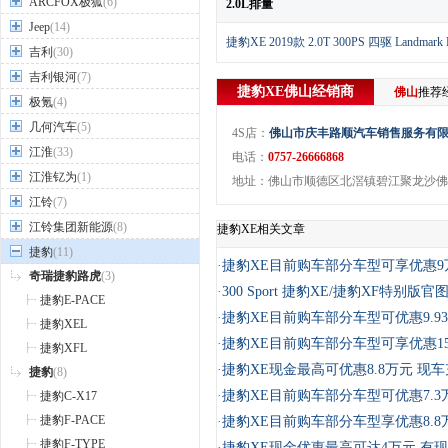
ARCFOX极狐
(6)
2.0L排量
Jeep
(14)
捷豹XE 2019款 2.0T 300PS 四驱 Landmark E
吉利
(30)
吉利银河
(7)
捷豹XE
佛山
经销商
佛山
推荐
极氪
(4)
几何汽车
(5)
4S店：
佛山市庆丰路顺汽车销售服务有
江淮
(33)
电话：
0757-26666868
江淮钇为
(1)
地址：佛山市顺德区北滘镇碧江聚龙沙佛
江铃
(7)
江铃集团新能源
(8)
捷豹XE相关文章
捷豹
(11)
·
捷豹XE目前购车部分车型可享优惠9
奇瑞捷豹路虎
(3)
·
300 Sport 捷豹XE/捷豹XF特别版官
捷豹E-PACE
·
捷豹XE目前购车部分车型可优惠9.9
捷豹XEL
·
捷豹XE目前购车部分车型可享优惠1
捷豹XFL
·
捷豹XE现金最高可优惠8.8万元 现
捷豹
(8)
·
捷豹XE目前购车部分车型可优惠7.3
捷豹C-X17
捷豹F-PACE
·
捷豹XE目前购车部分车型享优惠8.8
捷豹F-TYPE
·
捷豹XE现金优惠最高可达4万元 有