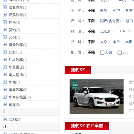
海马汽车
(23)
价 格：
不限
5万以下
5-8万
8
汉龙汽车
(1)
车 型：
不限
微型
小型
紧凑
汉腾汽车
(3)
产 地：
不限
国产(含合资)
进口
悍马
(4)
昊铂
(2)
1.3-1.5L
排 量：
不限
1.3L以下
合创
(1)
品 牌：
不限
大众
丰田
本田
恒天汽车
(3)
红旗
(12)
配 置：
不限
天窗
ESP
红星汽车
(1)
华晨雷诺
(1)
捷豹XE
华人运通
(1)
华颂
(1)
类
排
华泰汽车
(9)
变
华泰新能源
(4)
排
黄海
(8)
厂
I
iCAR
(2)
捷豹XE 在产车型
J