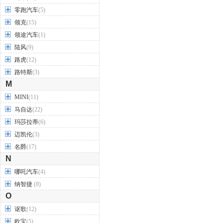
零跑汽车
(5)
领克
(15)
领途汽车
(1)
陆风
(9)
路虎
(12)
路特斯
(3)
M
MINI
(11)
马自达
(22)
玛莎拉蒂
(6)
迈凯伦
(3)
名爵
(17)
N
哪吒汽车
(4)
纳智捷
(8)
O
讴歌
(12)
欧宝
(5)