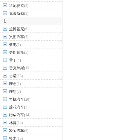
科尼赛克
(2)
克莱斯勒
(3)
L
兰博基尼
(6)
岚图汽车
(3)
蓝电
(1)
劳斯莱斯
(5)
雷丁
(4)
雷克萨斯
(15)
雷诺
(13)
理念
(1)
理想
(7)
力帆汽车
(20)
莲花汽车
(3)
猎豹汽车
(14)
林肯
(14)
凌宝汽车
(2)
铃木
(18)