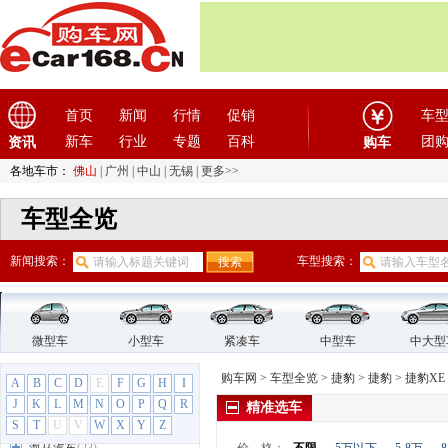
福迪
(4)
福汽启腾
(3)
福特
(31)
福田汽车
(18)
首页
新闻
行情
促销
车
G
新车
行业
专题
百科
团
资讯
购车
GMC
(4)
各地车市：
佛山
|
广州
|
中山
|
无锡
|
更多>>
观致
(3)
广汽传祺
(19)
车型全览
广汽吉奥
(16)
广汽集团
(2)
新闻搜索：
车型搜索：
广汽蔚来
(1)
国机智骏
(3)
国金汽车
(1)
微型车
小型车
紧凑车
中型车
中大型
H
哈飞汽车
(6)
购车网
>
车型全览
>
捷豹
>
捷豹
>
捷豹XE
A
B
C
D
E
F
G
H
I
哈弗
(26)
J
K
L
M
N
O
P
Q
R
精准选车
海格
(2)
S
T
U
V
W
X
Y
Z