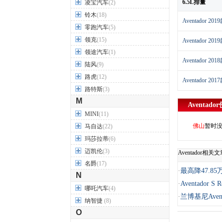
6.5L排量
凌宝汽车
(2)
铃木
(18)
Aventador 2019
零跑汽车
(5)
领克
(15)
Aventador 2019
领途汽车
(1)
Aventador 2018
陆风
(9)
路虎
(12)
Aventador 2017
路特斯
(3)
M
Aventador
MINI
(11)
佛山
暂时
马自达
(22)
玛莎拉蒂
(6)
迈凯伦
(3)
Aventador相关
名爵
(17)
·
最高降47.8
N
·
Aventador
哪吒汽车
(4)
·
兰博基尼Avent
纳智捷
(8)
O