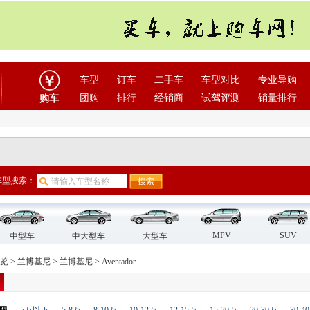
车型
订车
二手车
车型对比
专业导购
团购
排行
经销商
试驾评测
销量排行
购车
车型搜索：
MPV
SUV
中型车
中大型车
大型车
览
>
兰博基尼
>
兰博基尼
>
Aventador