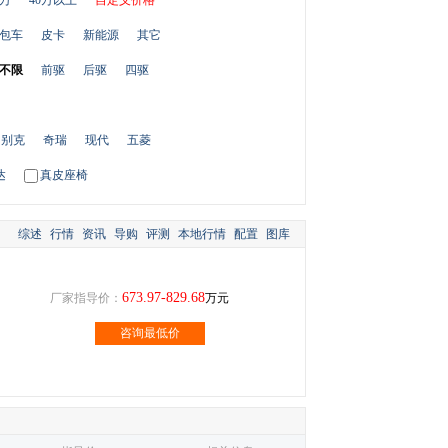
0万
40万以上
自定义价格
包车
皮卡
新能源
其它
不限
前驱
后驱
四驱
别克
奇瑞
现代
五菱
达
真皮座椅
综述
行情
资讯
导购
评测
本地行情
配置
图库
673.97-829.68
厂家指导价：
万元
咨询最低价