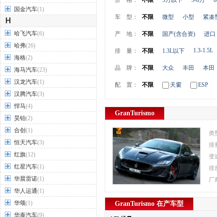
价 格：
不限
5万以下
5-8万
8
国金汽车
(1)
车 型：
不限
微型
小型
紧凑
H
哈飞汽车
(6)
产 地：
不限
国产(含合资)
进口
哈弗
(26)
1.3-1.5L
排 量：
不限
1.3L以下
海格
(2)
品 牌：
不限
大众
丰田
本田
海马汽车
(23)
汉龙汽车
(1)
配 置：
不限
天窗
ESP
汉腾汽车
(3)
悍马
(4)
GranTurismo
昊铂
(2)
合创
(1)
类
恒天汽车
(3)
排
红旗
(12)
变
红星汽车
(1)
排
华晨雷诺
(1)
厂
华人运通
(1)
华颂
(1)
GranTurismo 在产车型
华泰汽车
(9)