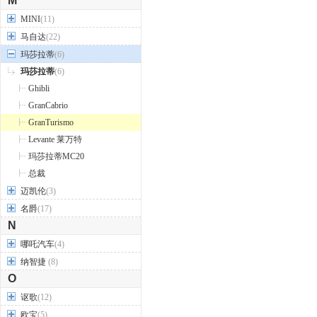
M
MINI
(11)
马自达
(22)
玛莎拉蒂
(6)
玛莎拉蒂
(6)
Ghibli
GranCabrio
GranTurismo
Levante 莱万特
玛莎拉蒂MC20
总裁
迈凯伦
(3)
名爵
(17)
N
哪吒汽车
(4)
纳智捷
(8)
O
讴歌
(12)
欧宝
(5)