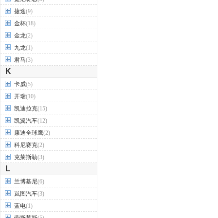
捷途
(9)
金杯
(18)
金龙
(2)
九龙
(1)
君马
(3)
K
卡威
(5)
开瑞
(10)
凯迪拉克
(15)
凯翼汽车
(12)
康迪全球鹰
(2)
科尼赛克
(2)
克莱斯勒
(3)
L
兰博基尼
(6)
岚图汽车
(3)
蓝电
(1)