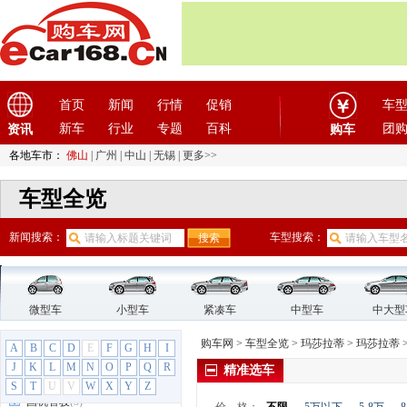
法拉利
(10)
方程豹
(1)
飞凡汽车
(1)
菲亚特
(9)
首页
新闻
行情
促销
车
丰田
(60)
新车
行业
专题
百科
团
资讯
枫叶汽车
(2)
购车
福迪
(4)
各地车市：
佛山
|
广州
|
中山
|
无锡
|
更多>>
福汽启腾
(3)
车型全览
福特
(31)
福田汽车
(18)
新闻搜索：
车型搜索：
G
GMC
(4)
观致
(3)
微型车
小型车
紧凑车
中型车
中大型
广汽传祺
(19)
广汽吉奥
(16)
购车网
>
车型全览
>
玛莎拉蒂
>
玛莎拉蒂
A
B
C
D
E
F
G
H
I
广汽集团
(2)
J
K
L
M
N
O
P
Q
R
精准选车
广汽蔚来
(1)
S
T
U
V
W
X
Y
Z
国机智骏
(3)