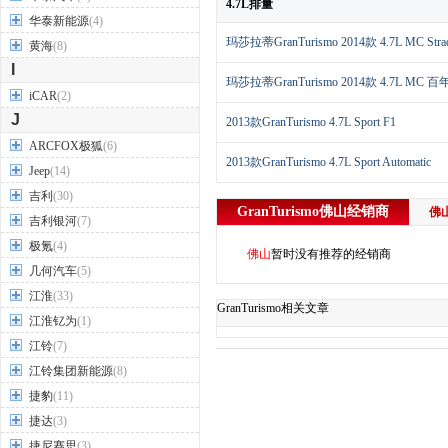
4.7L排量
华泰新能源
(4)
玛莎拉蒂GranTurismo 2014款 4.7L MC Strad
黄海
(8)
I
玛莎拉蒂GranTurismo 2014款 4.7L MC
iCAR
(2)
J
2013款GranTurismo 4.7L Sport F1
ARCFOX极狐
(6)
2013款GranTurismo 4.7L Sport Automatic
Jeep
(14)
吉利
(30)
GranTurismo
佛山
经销商
佛
吉利银河
(7)
极氪
(4)
佛山
暂时没有推荐的经销商
几何汽车
(5)
江淮
(33)
GranTurismo相关文章
江淮钇为
(1)
江铃
(7)
江铃集团新能源
(8)
捷豹
(11)
捷达
(3)
捷尼赛思
(3)