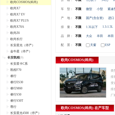
价 格：
不限
5万以下
5-8万
8
欧尚COSMOS(科尚)
欧尚X7
车 型：
不限
微型
小型
紧凑
欧尚X7 EV
产 地：
不限
国产(含合资)
进口
欧尚X7 PLUS
欧尚X70A
1.3-1.5L
排 量：
不限
1.3L以下
欧尚Z6
品 牌：
不限
大众
丰田
本田
欧尚长行
配 置：
不限
天窗
ESP
长安星光（停产）
金牛星（停产）
长安凯程
(9)
欧尚COSMOS(科尚)
长安星卡C系
凯程F70
类
睿行
排
睿行ES30
变
睿行M60
排
睿行S50
厂
睿行S50T
尊行
欧尚COSMOS(科尚) 在产车型
长安星光4500（停产）