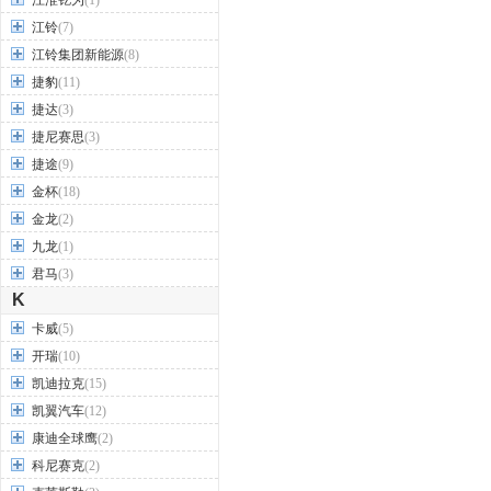
江淮钇为
(1)
江铃
(7)
江铃集团新能源
(8)
捷豹
(11)
捷达
(3)
捷尼赛思
(3)
捷途
(9)
金杯
(18)
金龙
(2)
九龙
(1)
君马
(3)
K
卡威
(5)
开瑞
(10)
凯迪拉克
(15)
凯翼汽车
(12)
康迪全球鹰
(2)
科尼赛克
(2)