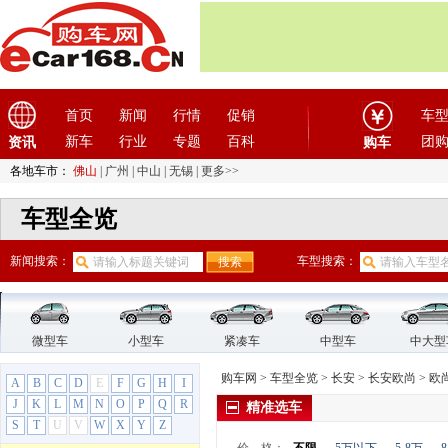
悦翔V3（停产）
悦翔V5（停产）
悦翔V7（停产）
长安欧尚
(24)
长安CX70
首页
新闻
行情
促销
车
长安欧尚X5
新车
行业
专题
百科
团
资讯
购车
长安之星
长安之星2
各地车市：
佛山
|
广州
|
中山
|
无锡
|
更多>>
长安之星9
车型全览
科赛
科赛3
新闻搜索：
车型搜索：
科赛5
科赛Pro
科尚EV
欧力威
微型车
小型车
紧凑车
中型车
中大型
欧诺
购车网
>
车型全览
>
长安
>
长安欧尚
>
欧尚
A
B
C
D
E
F
G
H
I
欧尚
J
K
L
M
N
O
P
Q
R
精准选车
欧尚A600
S
T
U
V
W
X
Y
Z
欧尚A800