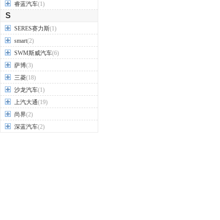
睿蓝汽车
(1)
S
SERES赛力斯
(1)
smart
(2)
SWM斯威汽车
(6)
萨博
(3)
三菱
(18)
沙龙汽车
(1)
上汽大通
(19)
尚界
(2)
深蓝汽车
(2)
世爵
(1)
双环汽车
(2)
双龙
(9)
思皓
(9)
思铭
(3)
斯巴鲁
(7)
斯柯达
(15)