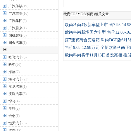
广汽传祺
(19)
广汽吉奥
(16)
欧尚COSMOS(科尚)相关文章
广汽集团
(2)
·
欧尚科尚4款新车型上市 售7.98-14.9
广汽蔚来
(1)
·
欧尚科尚新增国六车型 售价12.08-16.
国机智骏
(3)
·
搭7速双离合变速箱 科尚DCT版6月
国金汽车
(1)
·
售价9.68-12.98万元 全新欧尚科尚
H
·
欧尚科尚将于11月13日首发亮相 推
哈飞汽车
(6)
哈弗
(26)
海格
(2)
海马汽车
(23)
汉龙汽车
(1)
汉腾汽车
(3)
悍马
(4)
昊铂
(2)
合创
(1)
恒天汽车
(3)
红旗
(12)