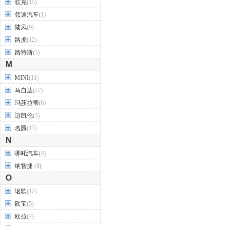
领克
(15)
领途汽车
(1)
陆风
(9)
路虎
(12)
路特斯
(3)
M
MINI
(11)
马自达
(22)
玛莎拉蒂
(6)
迈凯伦
(3)
名爵
(17)
N
哪吒汽车
(4)
纳智捷
(8)
O
讴歌
(12)
欧宝
(5)
欧拉
(7)