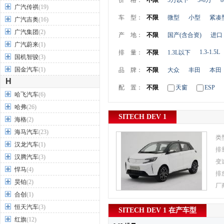
价 格：
不限
5万以下
5-8万
8
广汽传祺
(19)
车 型：
不限
微型
小型
紧凑
广汽吉奥
(16)
广汽集团
(2)
产 地：
不限
国产(含合资)
进口
广汽蔚来
(1)
1.3-1.5L
排 量：
不限
1.3L以下
国机智骏
(3)
国金汽车
(1)
品 牌：
不限
大众
丰田
本田
H
配 置：
不限
天窗
ESP
哈飞汽车
(6)
哈弗
(26)
SITECH DEV 1
海格
(2)
海马汽车
(23)
类
汉龙汽车
(1)
排
汉腾汽车
(3)
变
悍马
(4)
排
昊铂
(2)
厂
合创
(1)
恒天汽车
(3)
SITECH DEV 1 在产车型
红旗
(12)