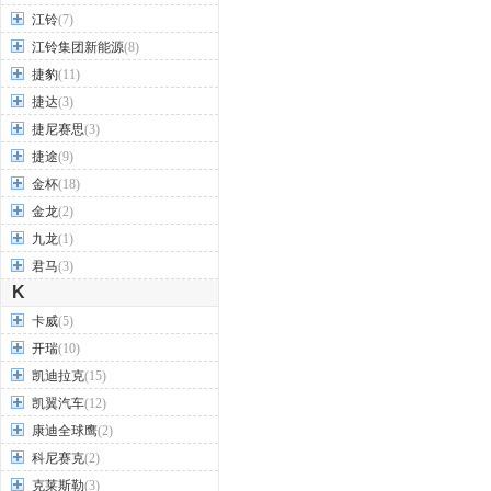
江铃
(7)
江铃集团新能源
(8)
捷豹
(11)
捷达
(3)
捷尼赛思
(3)
捷途
(9)
金杯
(18)
金龙
(2)
九龙
(1)
君马
(3)
K
卡威
(5)
开瑞
(10)
凯迪拉克
(15)
凯翼汽车
(12)
康迪全球鹰
(2)
科尼赛克
(2)
克莱斯勒
(3)