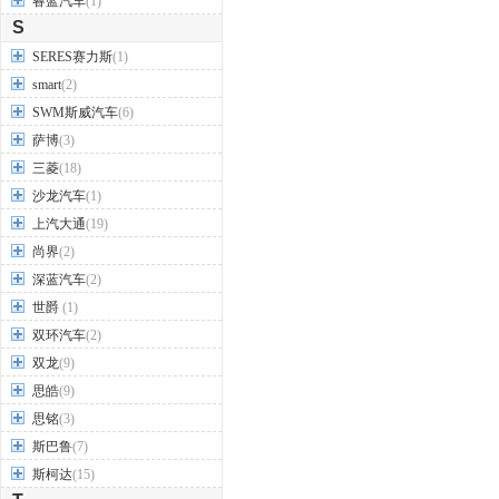
睿蓝汽车
(1)
S
SERES赛力斯
(1)
smart
(2)
SWM斯威汽车
(6)
萨博
(3)
三菱
(18)
沙龙汽车
(1)
上汽大通
(19)
尚界
(2)
深蓝汽车
(2)
世爵
(1)
双环汽车
(2)
双龙
(9)
思皓
(9)
思铭
(3)
斯巴鲁
(7)
斯柯达
(15)