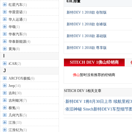
0.0L排量
红星汽车
(1)
华晨雷诺
(1)
新特DEV 1 2018款 创智版
华人运通
(1)
新特DEV 1 2018款 创睿版
华颂
(1)
华泰汽车
(9)
新特DEV 1 2018款 基础版
华泰新能源
(4)
新特DEV 1 2018款 尊享版
黄海
(8)
I
SITECH DEV 1
佛山
经销商
iCAR
(2)
J
佛山
暂时没有推荐的经销商
ARCFOX极狐
(6)
Jeep
(14)
SITECH DEV 1相关文章
吉利
(30)
吉利银河
(7)
·
新特DEV 1将8月30日上市 续航里程3
极氪
(4)
·
依旧神秘 Sitech新特DEV1车型细节
几何汽车
(5)
江淮
(33)
江淮钇为
(1)