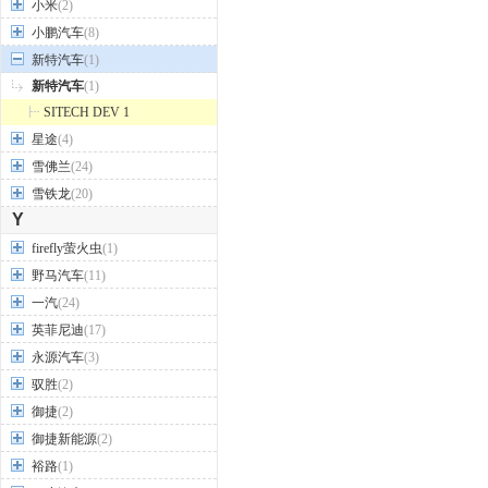
小米
(2)
小鹏汽车
(8)
新特汽车
(1)
新特汽车
(1)
SITECH DEV 1
星途
(4)
雪佛兰
(24)
雪铁龙
(20)
Y
firefly萤火虫
(1)
野马汽车
(11)
一汽
(24)
英菲尼迪
(17)
永源汽车
(3)
驭胜
(2)
御捷
(2)
御捷新能源
(2)
裕路
(1)