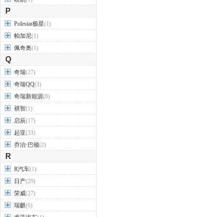
P
Polestar极星
(1)
帕加尼
(1)
佩奇奥
(1)
Q
奇瑞
(27)
奇瑞QQ
(3)
奇瑞新能源
(8)
祺智
(1)
启辰
(17)
起亚
(33)
乔治·巴顿
(2)
R
R汽车
(1)
日产
(29)
荣威
(27)
瑞麒
(6)