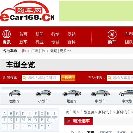
东风瑞泰特
(1)
东风小康
(11)
东风奕派
(1)
东南
(12)
F
首页
新闻
行情
促销
车
法拉利
(10)
新车
行业
专题
百科
团
资讯
购车
方程豹
(1)
各地车市：
佛山
|
广州
|
中山
|
无锡
|
更多>>
飞凡汽车
(1)
菲亚特
(9)
车型全览
丰田
(60)
新闻搜索：
车型搜索：
枫叶汽车
(2)
福迪
(4)
福汽启腾
(3)
福特
(31)
微型车
小型车
紧凑车
中型车
中大型
福田汽车
(18)
购车网
>
车型全览
>
新特汽车
>
新特汽车
A
B
C
D
E
F
G
H
I
G
J
K
L
M
N
O
P
Q
R
精准选车
GMC
(4)
S
T
U
V
W
X
Y
Z
观致
(3)