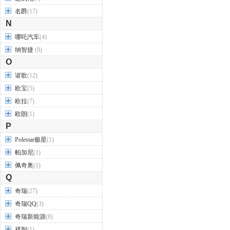
名爵
(17)
N
哪吒汽车
(4)
纳智捷
(8)
O
讴歌
(12)
欧宝
(5)
欧拉
(7)
欧朗
(1)
P
Polestar极星
(1)
帕加尼
(1)
佩奇奥
(1)
Q
奇瑞
(27)
奇瑞QQ
(3)
奇瑞新能源
(8)
祺智
(1)