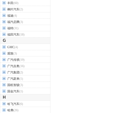
丰田
(60)
枫叶汽车
(2)
福迪
(4)
福汽启腾
(3)
福特
(31)
福田汽车
(18)
G
GMC
(4)
观致
(3)
广汽传祺
(19)
广汽吉奥
(16)
广汽集团
(2)
广汽蔚来
(1)
国机智骏
(3)
国金汽车
(1)
H
哈飞汽车
(6)
哈弗
(26)