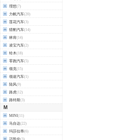
理想
(7)
力帆汽车
(20)
莲花汽车
(3)
猎豹汽车
(14)
林肯
(14)
凌宝汽车
(2)
铃木
(18)
零跑汽车
(5)
领克
(15)
领途汽车
(1)
陆风
(9)
路虎
(12)
路特斯
(3)
M
MINI
(11)
马自达
(22)
玛莎拉蒂
(6)
迈凯伦
(3)