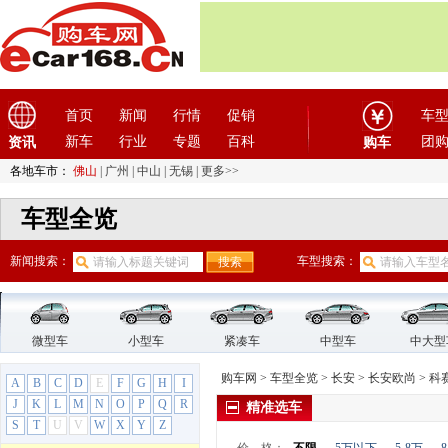
逸动新能源
悦翔
奔奔EV（停产）
奔奔MINI（停产）
长安CX20（停产）
首页
新闻
行情
促销
车
长安CX30（停产）
新车
行业
专题
百科
团
资讯
购车
凌轩（停产）
睿骋（停产）
各地车市：
佛山
|
广州
|
中山
|
无锡
|
更多>>
睿骋CC（停产）
车型全览
悦翔V3（停产）
悦翔V5（停产）
新闻搜索：
车型搜索：
悦翔V7（停产）
长安欧尚
(24)
长安CX70
长安欧尚X5
微型车
小型车
紧凑车
中型车
中大型
长安之星
购车网
>
车型全览
>
长安
>
长安欧尚
>
科
A
B
C
D
E
F
G
H
I
长安之星2
J
K
L
M
N
O
P
Q
R
精准选车
长安之星9
S
T
U
V
W
X
Y
Z
科赛