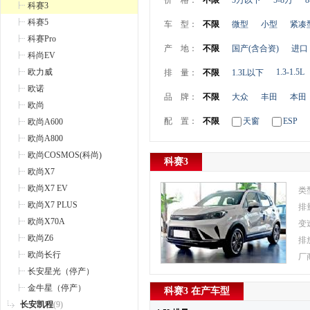
价 格：
不限
5万以下
5-8万
8
科赛3
科赛5
车 型：
不限
微型
小型
紧凑
科赛Pro
产 地：
不限
国产(含合资)
进口
科尚EV
欧力威
1.3-1.5L
排 量：
不限
1.3L以下
欧诺
品 牌：
不限
大众
丰田
本田
欧尚
配 置：
不限
天窗
ESP
欧尚A600
欧尚A800
欧尚COSMOS(科尚)
科赛3
欧尚X7
欧尚X7 EV
类
欧尚X7 PLUS
排
欧尚X70A
变
欧尚Z6
排
欧尚长行
厂
长安星光（停产）
金牛星（停产）
科赛3 在产车型
长安凯程
(9)