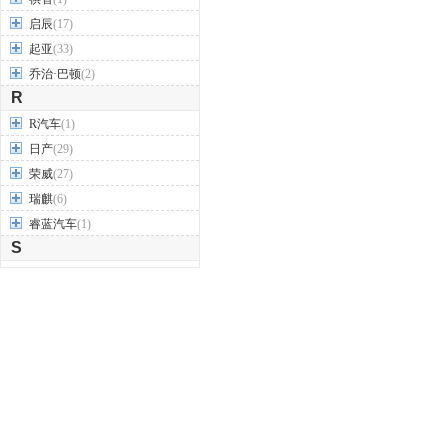
启辰
(17)
起亚
(33)
乔治·巴顿
(2)
R
R汽车
(1)
日产
(29)
荣威
(27)
瑞麒
(6)
睿蓝汽车
(1)
S
SERES赛力斯
(1)
smart
(2)
SWM斯威汽车
(6)
萨博
(3)
三菱
(18)
沙龙汽车
(1)
上汽大通
(19)