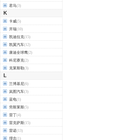
君马
(3)
K
卡威
(5)
开瑞
(10)
凯迪拉克
(15)
凯翼汽车
(12)
康迪全球鹰
(2)
科尼赛克
(2)
克莱斯勒
(3)
L
兰博基尼
(6)
岚图汽车
(3)
蓝电
(1)
劳斯莱斯
(5)
雷丁
(4)
雷克萨斯
(15)
雷诺
(13)
理念
(1)