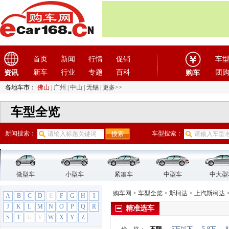
首页
新闻
行情
促销
车
新车
行业
专题
百科
团
资讯
购车
各地车市：
佛山
|
广州
|
中山
|
无锡
|
更多>>
车型全览
新闻搜索：
车型搜索：
微型车
小型车
紧凑车
中型车
中大型
购车网
>
车型全览
>
斯柯达
>
上汽斯柯达
A
B
C
D
E
F
G
H
I
J
K
L
M
N
O
P
Q
R
精准选车
S
T
U
V
W
X
Y
Z