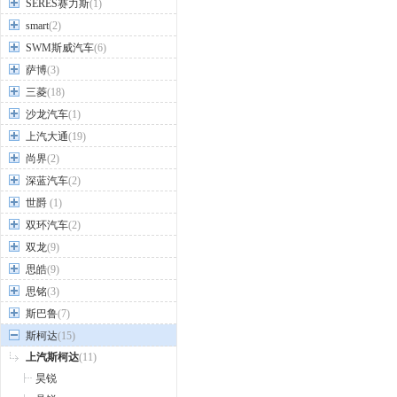
SERES赛力斯
(1)
smart
(2)
SWM斯威汽车
(6)
萨博
(3)
三菱
(18)
沙龙汽车
(1)
上汽大通
(19)
尚界
(2)
深蓝汽车
(2)
世爵
(1)
双环汽车
(2)
双龙
(9)
思皓
(9)
思铭
(3)
斯巴鲁
(7)
斯柯达
(15)
上汽斯柯达
(11)
昊锐