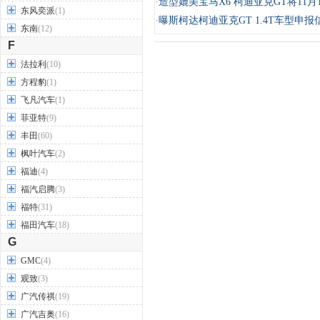
·
造型媲美宝马X6 柯迪亚克GT将11月
东风奕派
(1)
·
曝斯柯达柯迪亚克GT 1.4T车型申报
东南
(12)
F
法拉利
(10)
方程豹
(1)
飞凡汽车
(1)
菲亚特
(9)
丰田
(60)
枫叶汽车
(2)
福迪
(4)
福汽启腾
(3)
福特
(31)
福田汽车
(18)
G
GMC
(4)
观致
(3)
广汽传祺
(19)
广汽吉奥
(16)