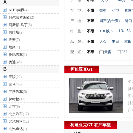
价 格：
不限
5万以下
5-8万
8
A
AITO问界
(4)
车 型：
不限
微型
小型
紧凑
阿尔法罗密欧
(2)
产 地：
不限
国产(含合资)
进口
阿斯顿·马丁
(6)
1.3-1.5L
排 量：
不限
1.3L以下
阿维塔
(2)
埃安
(7)
品 牌：
不限
大众
丰田
本田
埃尚
(1)
配 置：
不限
天窗
ESP
爱驰汽车
(1)
奥迪
(45)
B
柯迪亚克GT
宝骏
(22)
类
宝马
(45)
排
宝沃汽车
(5)
变
保时捷
(11)
排
北京
(9)
厂
北京汽车
(17)
北汽昌河
(12)
柯迪亚克GT 在产车型
北汽道达
(1)