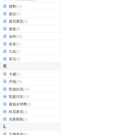
捷豹
(11)
捷达
(3)
捷尼赛思
(3)
捷途
(9)
金杯
(18)
金龙
(2)
九龙
(1)
君马
(3)
K
卡威
(5)
开瑞
(10)
凯迪拉克
(15)
凯翼汽车
(12)
康迪全球鹰
(2)
科尼赛克
(2)
克莱斯勒
(3)
L
兰博基尼
(6)