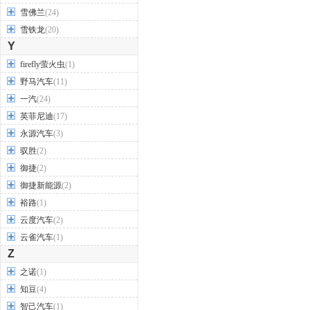
雪佛兰
(24)
雪铁龙
(20)
Y
firefly萤火虫
(1)
野马汽车
(11)
一汽
(24)
英菲尼迪
(17)
永源汽车
(3)
驭胜
(2)
御捷
(2)
御捷新能源
(2)
裕路
(1)
云度汽车
(2)
云雀汽车
(1)
Z
之诺
(1)
知豆
(4)
智己汽车
(1)