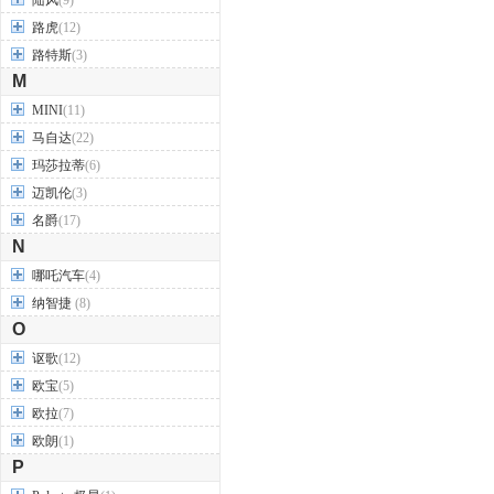
陆风
(9)
路虎
(12)
路特斯
(3)
M
MINI
(11)
马自达
(22)
玛莎拉蒂
(6)
迈凯伦
(3)
名爵
(17)
N
哪吒汽车
(4)
纳智捷
(8)
O
讴歌
(12)
欧宝
(5)
欧拉
(7)
欧朗
(1)
P