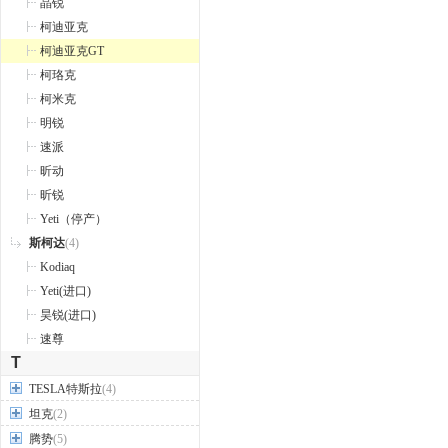
晶锐
柯迪亚克
柯迪亚克GT
柯珞克
柯米克
明锐
速派
昕动
昕锐
Yeti（停产）
斯柯达
(4)
Kodiaq
Yeti(进口)
昊锐(进口)
速尊
T
TESLA特斯拉
(4)
坦克
(2)
腾势
(5)