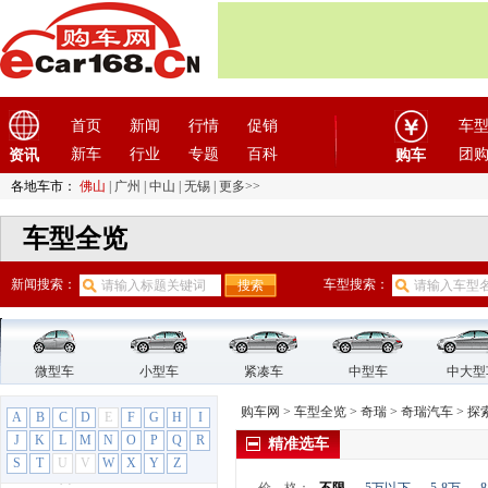
哈飞汽车
(6)
哈弗
(26)
海格
(2)
海马汽车
(23)
汉龙汽车
(1)
首页
新闻
行情
促销
车
汉腾汽车
(3)
新车
行业
专题
百科
团
资讯
购车
悍马
(4)
各地车市：
佛山
|
广州
|
中山
|
无锡
|
更多>>
昊铂
(2)
车型全览
合创
(1)
恒天汽车
(3)
新闻搜索：
车型搜索：
红旗
(12)
红星汽车
(1)
华晨雷诺
(1)
华人运通
(1)
微型车
小型车
紧凑车
中型车
中大型
华颂
(1)
购车网
>
车型全览
>
奇瑞
>
奇瑞汽车
>
探索
A
B
C
D
E
F
G
H
I
华泰汽车
(9)
J
K
L
M
N
O
P
Q
R
精准选车
华泰新能源
(4)
S
T
U
V
W
X
Y
Z
黄海
(8)