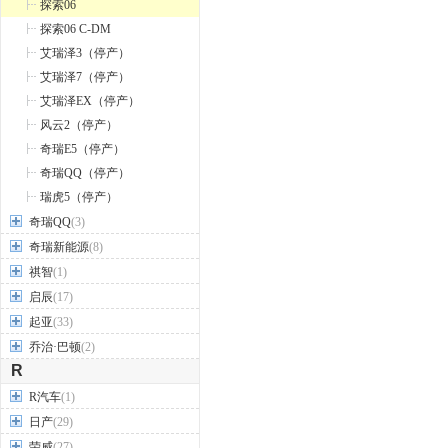
探索06
探索06 C-DM
艾瑞泽3（停产）
艾瑞泽7（停产）
艾瑞泽EX（停产）
风云2（停产）
奇瑞E5（停产）
奇瑞QQ（停产）
瑞虎5（停产）
奇瑞QQ
(3)
奇瑞新能源
(8)
祺智
(1)
启辰
(17)
起亚
(33)
乔治·巴顿
(2)
R
R汽车
(1)
日产
(29)
荣威
(27)