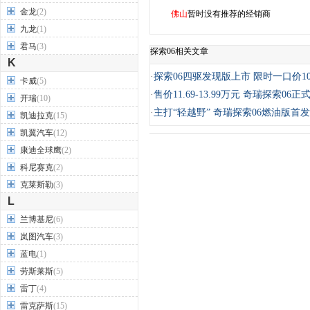
金龙
(2)
佛山
暂时没有推荐的经销商
九龙
(1)
君马
(3)
探索06相关文章
K
·
探索06四驱发现版上市 限时一口价10
卡威
(5)
·
售价11.69-13.99万元 奇瑞探索06正
开瑞
(10)
·
主打“轻越野” 奇瑞探索06燃油版首
凯迪拉克
(15)
凯翼汽车
(12)
康迪全球鹰
(2)
科尼赛克
(2)
克莱斯勒
(3)
L
兰博基尼
(6)
岚图汽车
(3)
蓝电
(1)
劳斯莱斯
(5)
雷丁
(4)
雷克萨斯
(15)