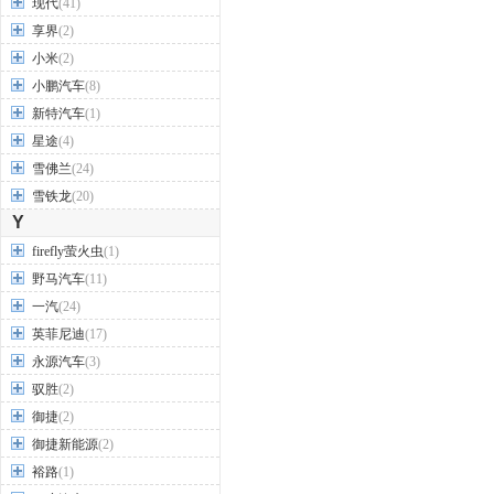
现代
(41)
享界
(2)
小米
(2)
小鹏汽车
(8)
新特汽车
(1)
星途
(4)
雪佛兰
(24)
雪铁龙
(20)
Y
firefly萤火虫
(1)
野马汽车
(11)
一汽
(24)
英菲尼迪
(17)
永源汽车
(3)
驭胜
(2)
御捷
(2)
御捷新能源
(2)
裕路
(1)