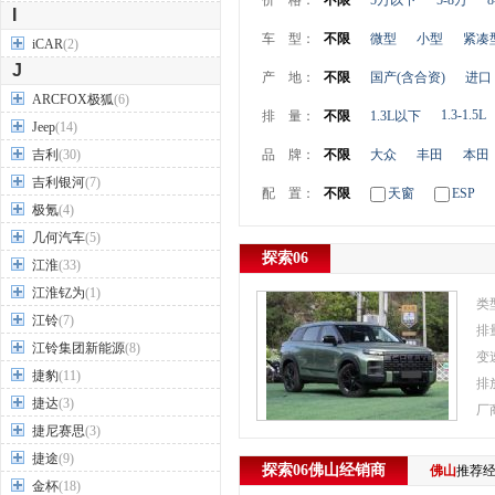
价 格：
不限
5万以下
5-8万
8
I
车 型：
不限
微型
小型
紧凑
iCAR
(2)
J
产 地：
不限
国产(含合资)
进口
ARCFOX极狐
(6)
1.3-1.5L
排 量：
不限
1.3L以下
Jeep
(14)
吉利
(30)
品 牌：
不限
大众
丰田
本田
吉利银河
(7)
配 置：
不限
天窗
ESP
极氪
(4)
几何汽车
(5)
探索06
江淮
(33)
江淮钇为
(1)
类
江铃
(7)
排
江铃集团新能源
(8)
变
捷豹
(11)
排
捷达
(3)
厂
捷尼赛思
(3)
捷途
(9)
探索06
佛山
经销商
佛山
推荐
金杯
(18)