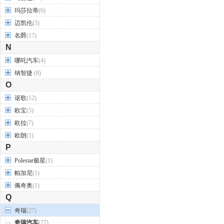
玛莎拉蒂
(6)
迈凯伦
(3)
名爵
(17)
N
哪吒汽车
(4)
纳智捷
(8)
O
讴歌
(12)
欧宝
(5)
欧拉
(7)
欧朗
(1)
P
Polestar极星
(1)
帕加尼
(1)
佩奇奥
(1)
Q
奇瑞
(27)
奇瑞汽车
(27)