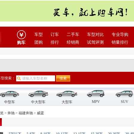
车型
订车
二手车
车型对比
专业导购
团购
排行
经销商
试驾评测
销量排行
购车
车型搜索：
MPV
SUV
中型车
中大型车
大型车
览
>
奔驰
>
福建奔驰
>
威霆