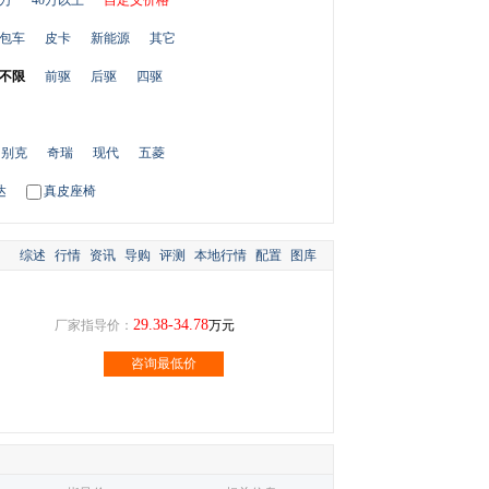
0万
40万以上
自定义价格
包车
皮卡
新能源
其它
不限
前驱
后驱
四驱
别克
奇瑞
现代
五菱
达
真皮座椅
综述
行情
资讯
导购
评测
本地行情
配置
图库
29.38-34.78
厂家指导价：
万元
咨询最低价