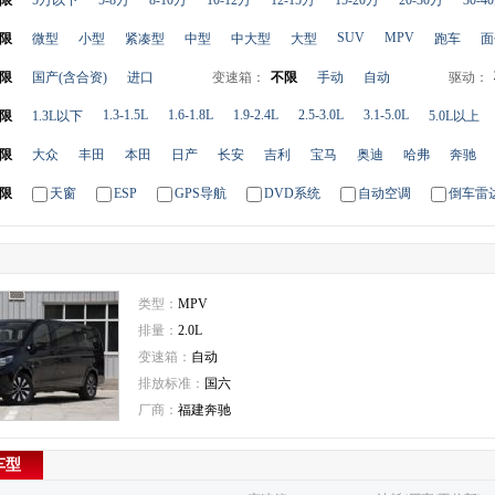
限
5万以下
5-8万
8-10万
10-12万
12-15万
15-20万
20-30万
30-4
SUV
MPV
限
微型
小型
紧凑型
中型
中大型
大型
跑车
面
限
国产(含合资)
进口
变速箱：
不限
手动
自动
驱动：
1.3-1.5L
1.6-1.8L
1.9-2.4L
2.5-3.0L
3.1-5.0L
限
1.3L以下
5.0L以上
限
大众
丰田
本田
日产
长安
吉利
宝马
奥迪
哈弗
奔驰
限
天窗
ESP
GPS导航
DVD系统
自动空调
倒车雷
类型：
MPV
排量：
2.0L
变速箱：
自动
排放标准：
国六
厂商：
福建奔驰
车型