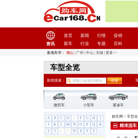
北汽新能源
(12)
北汽制造
(7)
奔驰
(63)
北京奔驰
(10)
首页
新闻
行情
促销
奔驰A级
新车
行业
专题
百科
资讯
奔驰A级AMG
奔驰C级
各地车市：
佛山
|
广州
|
中山
|
无锡
|
更多>>
奔驰EQC
车型全览
奔驰E级
奔驰E级新能源
新闻搜索：
奔驰GLA
奔驰GLB
奔驰GLC
奔驰GLK级
微型车
小型车
紧凑车
福建奔驰
(5)
购车网
>
车型全
A
B
C
D
E
F
G
H
I
奔驰EQS
J
K
L
M
N
O
P
Q
R
精准选车
奔驰V级
S
T
U
V
W
X
Y
Z
凌特