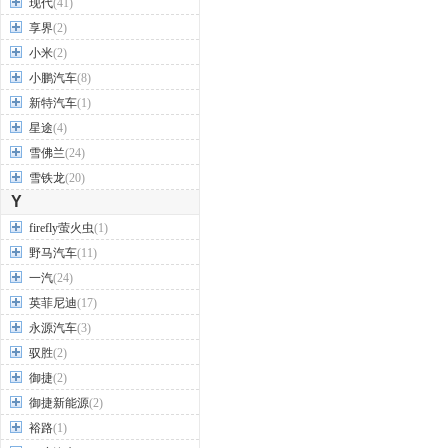
现代
(41)
享界
(2)
小米
(2)
小鹏汽车
(8)
新特汽车
(1)
星途
(4)
雪佛兰
(24)
雪铁龙
(20)
Y
firefly萤火虫
(1)
野马汽车
(11)
一汽
(24)
英菲尼迪
(17)
永源汽车
(3)
驭胜
(2)
御捷
(2)
御捷新能源
(2)
裕路
(1)