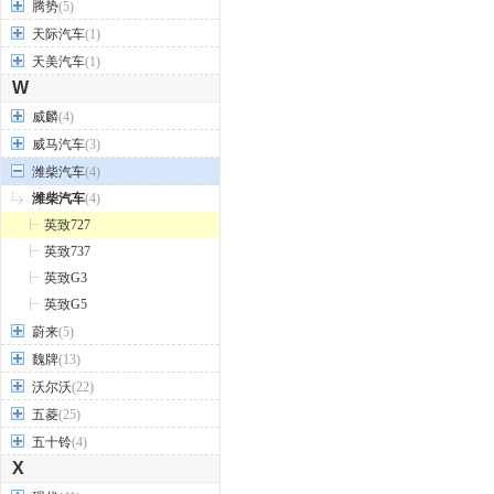
腾势
(5)
天际汽车
(1)
天美汽车
(1)
W
威麟
(4)
威马汽车
(3)
潍柴汽车
(4)
潍柴汽车
(4)
英致727
英致737
英致G3
英致G5
蔚来
(5)
魏牌
(13)
沃尔沃
(22)
五菱
(25)
五十铃
(4)
X