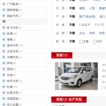
价 格：
不限
5万以下
5-8万
8
广汽蔚来
(1)
车 型：
不限
微型
小型
紧凑
国机智骏
(3)
国金汽车
(1)
产 地：
不限
国产(含合资)
进口
H
1.3-1.5L
排 量：
不限
1.3L以下
哈飞汽车
(6)
品 牌：
不限
大众
丰田
本田
哈弗
(26)
海格
(2)
配 置：
不限
天窗
ESP
海马汽车
(23)
汉龙汽车
(1)
英致727
汉腾汽车
(3)
悍马
(4)
类
昊铂
(2)
排
合创
(1)
变
恒天汽车
(3)
排
红旗
(12)
厂
红星汽车
(1)
华晨雷诺
(1)
英致727 在产车型
华人运通
(1)