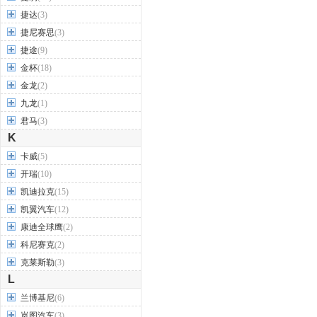
捷达
(3)
捷尼赛思
(3)
捷途
(9)
金杯
(18)
金龙
(2)
九龙
(1)
君马
(3)
K
卡威
(5)
开瑞
(10)
凯迪拉克
(15)
凯翼汽车
(12)
康迪全球鹰
(2)
科尼赛克
(2)
克莱斯勒
(3)
L
兰博基尼
(6)
岚图汽车
(3)