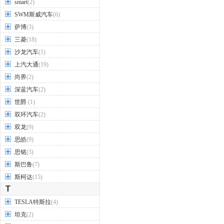
smart
(2)
SWM斯威汽车
(6)
萨博
(3)
三菱
(18)
沙龙汽车
(1)
上汽大通
(19)
尚界
(2)
深蓝汽车
(2)
世爵
(1)
双环汽车
(2)
双龙
(9)
思皓
(9)
思铭
(3)
斯巴鲁
(7)
斯柯达
(15)
T
TESLA特斯拉
(4)
坦克
(2)