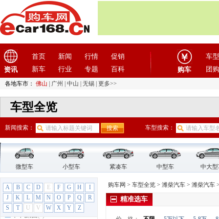
东南
(12)
F
法拉利
(10)
方程豹
(1)
飞凡汽车
首页
(1)
新闻
行情
促销
车
菲亚特
(9)
新车
行业
专题
百科
团
资讯
购车
丰田
(60)
各地车市：
佛山
|
广州
|
中山
|
无锡
|
更多>>
枫叶汽车
(2)
车型全览
福迪
(4)
福汽启腾
(3)
新闻搜索：
车型搜索：
福特
(31)
福田汽车
(18)
G
GMC
(4)
微型车
小型车
紧凑车
中型车
中大型
观致
(3)
购车网
>
车型全览
>
潍柴汽车
>
潍柴汽车
A
B
C
D
E
F
G
H
I
广汽传祺
(19)
J
K
L
M
N
O
P
Q
R
精准选车
广汽吉奥
(16)
S
T
U
V
W
X
Y
Z
广汽集团
(2)