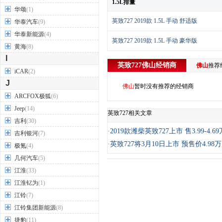
1.5L排量
华颂
(1)
英致727 2019款 1.5L 手动 舒适版
华泰汽车
(9)
华泰新能源
(4)
英致727 2019款 1.5L 手动 豪华版
黄海
(8)
I
英致727
佛山
经销商
佛山
推荐
iCAR
(2)
J
佛山
暂时没有推荐的经销商
ARCFOX极狐
(6)
Jeep
(14)
英致727相关文章
吉利
(30)
·
2019款潍柴英致727上市 售3.99-4.6
吉利银河
(7)
·
英致727将3月10日上市 预售价4.98
极氪
(4)
几何汽车
(5)
江淮
(33)
江淮钇为
(1)
江铃
(7)
江铃集团新能源
(8)
捷豹
(11)