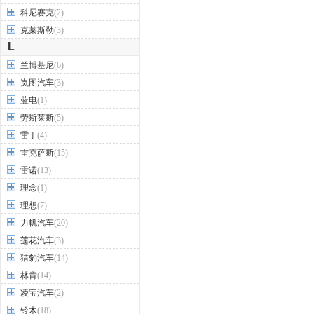
科尼赛克
(2)
克莱斯勒
(3)
L
兰博基尼
(6)
岚图汽车
(3)
蓝电
(1)
劳斯莱斯
(5)
雷丁
(4)
雷克萨斯
(15)
雷诺
(13)
理念
(1)
理想
(7)
力帆汽车
(20)
莲花汽车
(3)
猎豹汽车
(14)
林肯
(14)
凌宝汽车
(2)
铃木
(18)