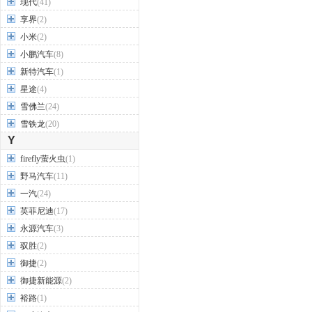
现代
(41)
享界
(2)
小米
(2)
小鹏汽车
(8)
新特汽车
(1)
星途
(4)
雪佛兰
(24)
雪铁龙
(20)
Y
firefly萤火虫
(1)
野马汽车
(11)
一汽
(24)
英菲尼迪
(17)
永源汽车
(3)
驭胜
(2)
御捷
(2)
御捷新能源
(2)
裕路
(1)