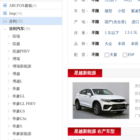
价 格：
不限
5万以下
5-8万
8
ARCFOX极狐
(6)
车 型：
不限
微型
小型
紧凑
Jeep
(14)
吉利
(30)
产 地：
不限
国产(含合资)
进口
吉利汽车
(30)
1.3-1.5L
排 量：
不限
1.3L以下
缤瑞
缤越
品 牌：
不限
大众
丰田
本田
缤越PHEV
配 置：
不限
天窗
ESP
博瑞
博瑞新能源
星越新能源
博越
博越L
类
帝豪
排
帝豪GL
变
帝豪GL PHEV
排
帝豪GS
厂
帝豪GSe
帝豪S
星越新能源 在产车型
帝豪新能源