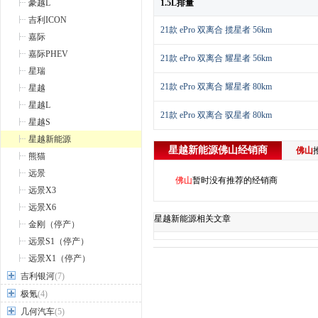
豪越L
1.5L排量
吉利ICON
21款 ePro 双离合 揽星者 56km
嘉际
嘉际PHEV
21款 ePro 双离合 耀星者 56km
星瑞
21款 ePro 双离合 耀星者 80km
星越
星越L
21款 ePro 双离合 驭星者 80km
星越S
星越新能源
星越新能源
佛山
经销商
佛山
熊猫
远景
佛山
暂时没有推荐的经销商
远景X3
远景X6
星越新能源相关文章
金刚（停产）
远景S1（停产）
远景X1（停产）
吉利银河
(7)
极氪
(4)
几何汽车
(5)