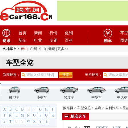
海马汽车
(23)
汉龙汽车
(1)
汉腾汽车
(3)
悍马
(4)
首页
新闻
行情
促销
车
昊铂
(2)
合创
(1)
新车
行业
专题
百科
团
资讯
购车
恒天汽车
(3)
各地车市：
佛山
|
广州
|
中山
|
无锡
|
更多>>
红旗
(12)
车型全览
红星汽车
(1)
华晨雷诺
(1)
新闻搜索：
车型搜索：
华人运通
(1)
华颂
(1)
华泰汽车
(9)
华泰新能源
微型车
(4)
小型车
紧凑车
中型车
中大型
黄海
(8)
购车网
>
车型全览
>
吉利
>
吉利汽车
>
星
A
B
C
D
E
F
G
H
I
I
J
K
L
M
N
O
P
Q
R
精准选车
iCAR
(2)
S
T
U
V
W
X
Y
Z
J