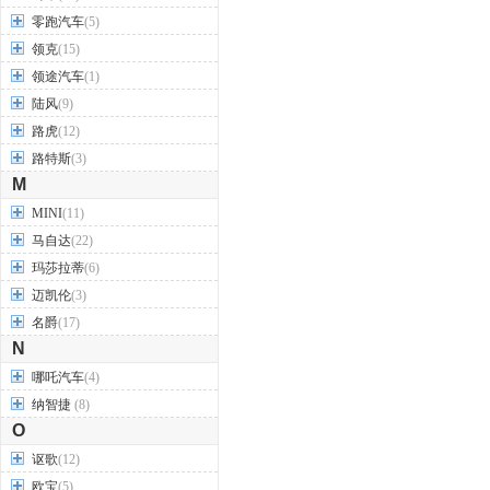
零跑汽车
(5)
领克
(15)
领途汽车
(1)
陆风
(9)
路虎
(12)
路特斯
(3)
M
MINI
(11)
马自达
(22)
玛莎拉蒂
(6)
迈凯伦
(3)
名爵
(17)
N
哪吒汽车
(4)
纳智捷
(8)
O
讴歌
(12)
欧宝
(5)