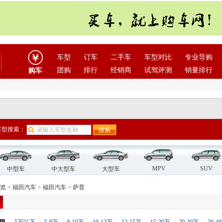
车型
订车
二手车
车型对比
专业导购
团购
排行
经销商
试驾评测
销量排行
购车
车型搜索：
MPV
SUV
中型车
中大型车
大型车
览
>
福田汽车
>
福田汽车
>
萨普