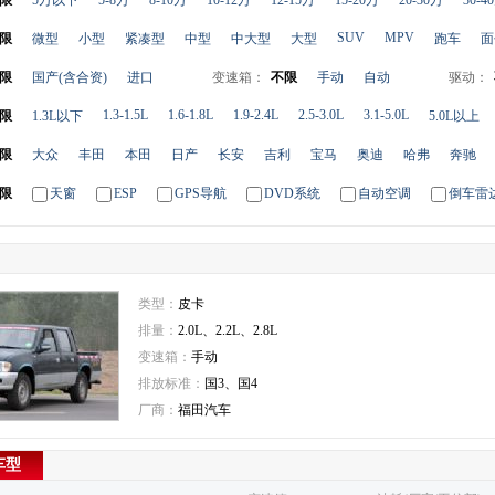
限
5万以下
5-8万
8-10万
10-12万
12-15万
15-20万
20-30万
30-4
SUV
MPV
限
微型
小型
紧凑型
中型
中大型
大型
跑车
面
限
国产(含合资)
进口
变速箱：
不限
手动
自动
驱动：
1.3-1.5L
1.6-1.8L
1.9-2.4L
2.5-3.0L
3.1-5.0L
限
1.3L以下
5.0L以上
限
大众
丰田
本田
日产
长安
吉利
宝马
奥迪
哈弗
奔驰
限
天窗
ESP
GPS导航
DVD系统
自动空调
倒车雷
类型：
皮卡
排量：
2.0L、2.2L、2.8L
变速箱：
手动
排放标准：
国3、国4
厂商：
福田汽车
车型