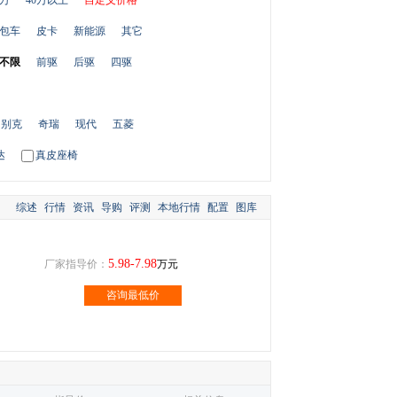
0万
40万以上
自定义价格
包车
皮卡
新能源
其它
不限
前驱
后驱
四驱
别克
奇瑞
现代
五菱
达
真皮座椅
综述
行情
资讯
导购
评测
本地行情
配置
图库
5.98-7.98
厂家指导价：
万元
咨询最低价