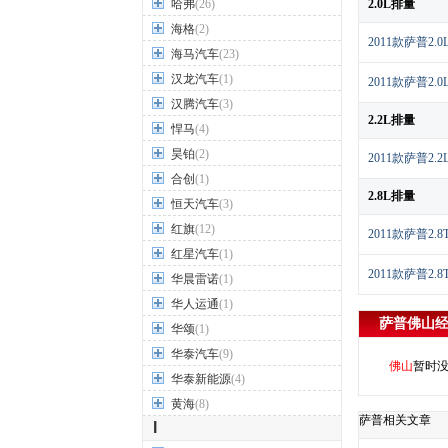
哈弗
(26)
2.0L排量
海格
(2)
2011款萨普2.
海马汽车
(23)
汉龙汽车
(1)
2011款萨普2.
汉腾汽车
(3)
2.2L排量
悍马
(4)
昊铂
(2)
2011款萨普2.
合创
(1)
2.8L排量
恒天汽车
(3)
红旗
(12)
2011款萨普2.
红星汽车
(1)
2011款萨普2.
华晨雷诺
(1)
华人运通
(1)
萨普
佛山
华颂
(1)
华泰汽车
(9)
佛山
暂时
华泰新能源
(4)
黄海
(8)
萨普相关文章
I