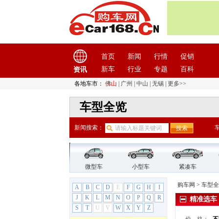
丰田
(60)
枫叶汽车
(2)
福迪
(4)
福汽启腾
(3)
首页
新闻
行情
促销
福特
(31)
新车
行业
专题
百科
资讯
福田汽车
(18)
福田汽车
(18)
各地车市：
佛山
|
广州
|
中山
|
无锡
|
更多>>
大将军
车型全览
风景G7
福田风景
新闻搜索：
伽途GT
伽途im6
伽途im8
伽途ix
微型车
小型车
紧凑车
伽途V3
购车网
>
车型全
A
B
C
D
E
F
G
H
I
蒙派克E
J
K
L
M
N
O
P
Q
R
精准选车
蒙派克S
S
T
U
V
W
X
Y
Z
迷迪