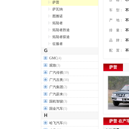
价 格：
不
萨普
萨瓦纳
车 型：
不
图雅诺
产 地：
不
拓陆者
拓陆者胜途
排 量：
不
拓陆者驭途
品 牌：
不
征服者
G
配 置：
不
GMC
(4)
观致
(3)
萨普
广汽传祺
(19)
广汽吉奥
(16)
广汽集团
(2)
广汽蔚来
(1)
国机智骏
(3)
国金汽车
(1)
H
萨普 在产
哈飞汽车
(6)