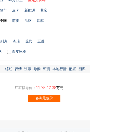
0万
40万以上
自定义价格
包车
皮卡
新能源
其它
不限
前驱
后驱
四驱
别克
奇瑞
现代
五菱
达
真皮座椅
综述
行情
资讯
导购
评测
本地行情
配置
图库
11.78-17.38
厂家指导价：
万元
咨询最低价