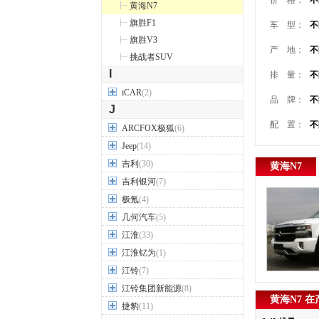
价 格：
不
黄海N7
旗胜F1
车 型：
不
旗胜V3
产 地：
不
挑战者SUV
I
排 量：
不
iCAR
(2)
品 牌：
不
J
配 置：
不
ARCFOX极狐
(6)
Jeep
(14)
吉利
(30)
黄海N7
吉利银河
(7)
极氪
(4)
几何汽车
(5)
江淮
(33)
江淮钇为
(1)
江铃
(7)
江铃集团新能源
(8)
黄海N7 
捷豹
(11)