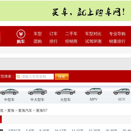
车型
订车
二手车
车型对比
专业导购
团购
排行
经销商
试驾评测
销量排行
购车
车型搜索：
MPV
SUV
中型车
中大型车
大型车
览
>
黄海
>
黄海汽车
>
黄海N7