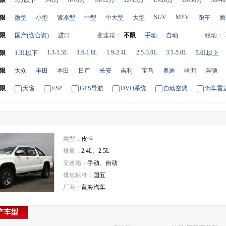
限
5万以下
5-8万
8-10万
10-12万
12-15万
15-20万
20-30万
30-4
SUV
MPV
限
微型
小型
紧凑型
中型
中大型
大型
跑车
面
限
国产(含合资)
进口
变速箱：
不限
手动
自动
驱动：
1.3-1.5L
1.6-1.8L
1.9-2.4L
2.5-3.0L
3.1-5.0L
限
1.3L以下
5.0L以上
限
大众
丰田
本田
日产
长安
吉利
宝马
奥迪
哈弗
奔驰
限
天窗
ESP
GPS导航
DVD系统
自动空调
倒车雷
类型：
皮卡
排量：
2.4L、2.5L
变速箱：
手动、自动
排放标准：
国五
厂商：
黄海汽车
在产车型