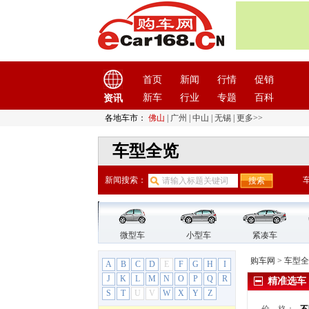
汉腾汽车
(3)
悍马
(4)
昊铂
(2)
合创
(1)
恒天汽车
(3)
首页
新闻
行情
促销
红旗
(12)
新车
行业
专题
百科
资讯
红星汽车
(1)
各地车市：
佛山
|
广州
|
中山
|
无锡
|
更多>>
华晨雷诺
(1)
华人运通
(1)
车型全览
华颂
(1)
新闻搜索：
华泰汽车
(9)
华泰新能源
(4)
黄海
(8)
黄海汽车
(8)
微型车
小型车
紧凑车
傲骏
购车网
>
车型全
A
B
C
D
E
F
G
H
I
大柴神
J
K
L
M
N
O
P
Q
R
精准选车
黄海N1
S
T
U
V
W
X
Y
Z
黄海N3