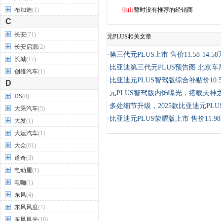
布加迪
(1)
佛山
暂时没有推荐的经销商
C
长安
(71)
元PLUS相关文章
长安启源
(2)
·
第三代元PLUS上市 售价11.58-14.5
长城
(17)
·
比亚迪第三代元PLUS预告图 北京车
创维汽车
(1)
·
比亚迪元PLUS智驾版综合补贴价10.
D
·
元PLUS智驾版内饰曝光，搭载天神
DS
(8)
·
多处细节升级，2025款比亚迪元PLU
大乘汽车
(5)
·
比亚迪元PLUS荣耀版上市 售价11.9
大发
(1)
大运汽车
(1)
大众
(61)
道奇
(3)
电动屋
(1)
电咖
(1)
东风
(4)
东风风度
(7)
东风风光
(10)