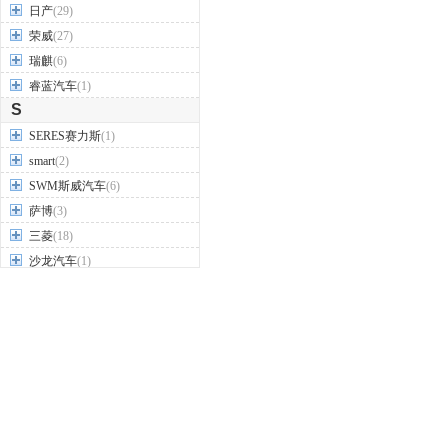
日产
(29)
荣威
(27)
瑞麒
(6)
睿蓝汽车
(1)
S
SERES赛力斯
(1)
smart
(2)
SWM斯威汽车
(6)
萨博
(3)
三菱
(18)
沙龙汽车
(1)
上汽大通
(19)
尚界
(2)
深蓝汽车
(2)
世爵
(1)
双环汽车
(2)
双龙
(9)
思皓
(9)