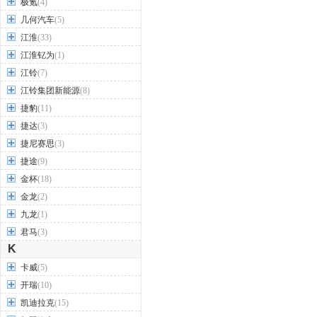
极氪
(4)
几何汽车
(5)
江淮
(33)
江淮钇为
(1)
江铃
(7)
江铃集团新能源
(8)
捷豹
(11)
捷达
(3)
捷尼赛思
(3)
捷途
(9)
金杯
(18)
金龙
(2)
九龙
(1)
君马
(3)
K
卡威
(5)
开瑞
(10)
凯迪拉克
(15)