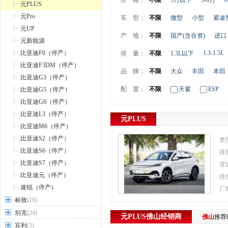
价 格：
不限
5万以下
5-8万
8
元PLUS
元Pro
车 型：
不限
微型
小型
紧凑
元UP
产 地：
不限
国产(含合资)
进口
元新能源
比亚迪F0（停产）
1.3-1.5L
排 量：
不限
1.3L以下
比亚迪F3DM（停产）
品 牌：
不限
大众
丰田
本田
比亚迪G3（停产）
配 置：
不限
天窗
ESP
比亚迪G5（停产）
比亚迪G6（停产）
比亚迪L3（停产）
元PLUS
比亚迪M6（停产）
比亚迪S2（停产）
类
比亚迪S6（停产）
排
比亚迪S7（停产）
变
比亚迪元（停产）
排
速锐（停产）
厂
标致
(19)
别克
(24)
元PLUS
佛山
经销商
佛山
推荐
宾利
(5)