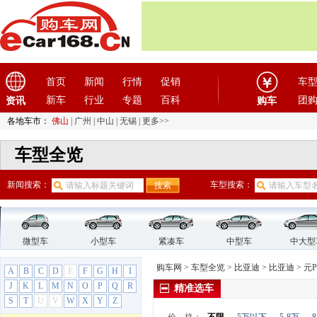
秦EV
秦L
秦PLUS
秦Pro
秦Pro DM
首页
新闻
行情
促销
车
秦Pro EV
新车
行业
专题
百科
团
资讯
购车
驱逐舰05
驱逐舰06 DM-i
各地车市：
佛山
|
广州
|
中山
|
无锡
|
更多>>
宋
车型全览
宋L DM-i
宋MAX
新闻搜索：
车型搜索：
宋MAX DM
宋PLUS
宋PLUS新能源
宋pro
微型车
小型车
紧凑车
中型车
中大型
宋pro新能源
购车网
>
车型全览
>
比亚迪
>
比亚迪
>
元P
A
B
C
D
E
F
G
H
I
宋新能源
J
K
L
M
N
O
P
Q
R
精准选车
唐DM
S
T
U
V
W
X
Y
Z
唐EV