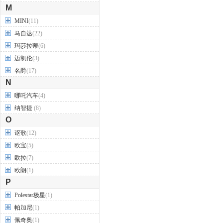
M
MINI
(11)
马自达
(22)
玛莎拉蒂
(6)
迈凯伦
(3)
名爵
(17)
N
哪吒汽车
(4)
纳智捷
(8)
O
讴歌
(12)
欧宝
(5)
欧拉
(7)
欧朗
(1)
P
Polestar极星
(1)
帕加尼
(1)
佩奇奥
(1)