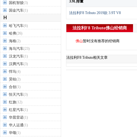
3.9L排量
国机智骏
(3)
国金汽车
(1)
法拉利F8 Tributo 2019款 3.9T V8
H
哈飞汽车
(6)
法拉利F8 Tributo
佛山
经销商
哈弗
(26)
海格
(2)
佛山
暂时没有推荐的经销商
海马汽车
(23)
汉龙汽车
(1)
法拉利F8 Tributo相关文章
汉腾汽车
(3)
悍马
(4)
昊铂
(2)
合创
(1)
恒天汽车
(3)
红旗
(12)
红星汽车
(1)
华晨雷诺
(1)
华人运通
(1)
华颂
(1)