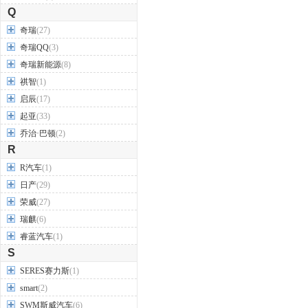
Q
奇瑞
(27)
奇瑞QQ
(3)
奇瑞新能源
(8)
祺智
(1)
启辰
(17)
起亚
(33)
乔治·巴顿
(2)
R
R汽车
(1)
日产
(29)
荣威
(27)
瑞麒
(6)
睿蓝汽车
(1)
S
SERES赛力斯
(1)
smart
(2)
SWM斯威汽车
(6)