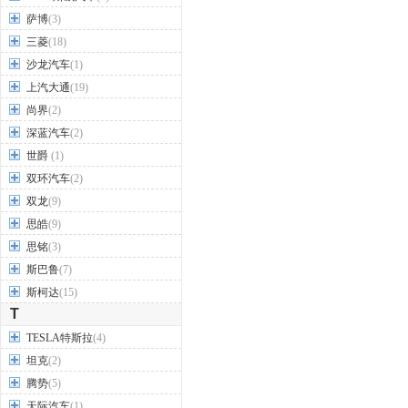
萨博
(3)
三菱
(18)
沙龙汽车
(1)
上汽大通
(19)
尚界
(2)
深蓝汽车
(2)
世爵
(1)
双环汽车
(2)
双龙
(9)
思皓
(9)
思铭
(3)
斯巴鲁
(7)
斯柯达
(15)
T
TESLA特斯拉
(4)
坦克
(2)
腾势
(5)
天际汽车
(1)