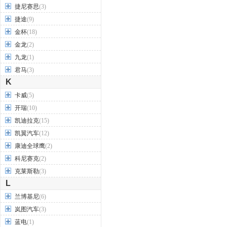
捷尼赛思
(3)
捷途
(9)
金杯
(18)
金龙
(2)
九龙
(1)
君马
(3)
K
卡威
(5)
开瑞
(10)
凯迪拉克
(15)
凯翼汽车
(12)
康迪全球鹰
(2)
科尼赛克
(2)
克莱斯勒
(3)
L
兰博基尼
(6)
岚图汽车
(3)
蓝电
(1)