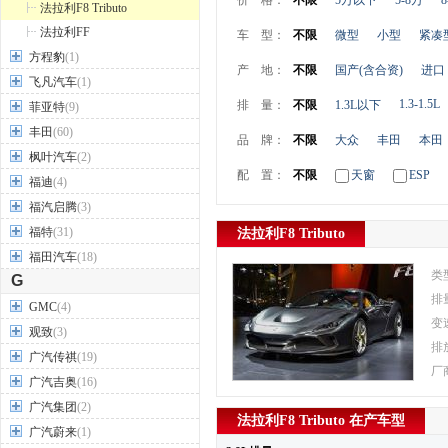
价 格：
不限
5万以下
5-8万
8
法拉利F8 Tributo
法拉利FF
车 型：
不限
微型
小型
紧凑
方程豹
(1)
产 地：
不限
国产(含合资)
进口
飞凡汽车
(1)
1.3-1.5L
排 量：
不限
1.3L以下
菲亚特
(9)
丰田
(60)
品 牌：
不限
大众
丰田
本田
枫叶汽车
(2)
配 置：
不限
天窗
ESP
福迪
(4)
福汽启腾
(3)
福特
(31)
法拉利F8 Tributo
福田汽车
(18)
类
G
排
GMC
(4)
变
观致
(3)
排
广汽传祺
(19)
厂
广汽吉奥
(16)
广汽集团
(2)
法拉利F8 Tributo 在产车型
广汽蔚来
(1)