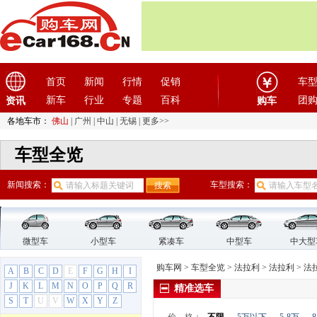
东风风神
(17)
东风风行
(18)
东风纳米
(3)
东风瑞泰特
(1)
首页
新闻
行情
促销
车
东风小康
(11)
东风奕派
新车
(1)
行业
专题
百科
团
资讯
购车
东南
(12)
各地车市：
佛山
|
广州
|
中山
|
无锡
|
更多>>
F
车型全览
法拉利
(10)
法拉利
(10)
新闻搜索：
车型搜索：
California
F12berlinetta
GTC4Lusso
LaFerrari
微型车
小型车
紧凑车
中型车
中大型
法拉利458
购车网
>
车型全览
>
法拉利
>
法拉利
>
法拉
A
B
C
D
E
F
G
H
I
法拉利488
J
K
L
M
N
O
P
Q
R
精准选车
法拉利599
S
T
U
V
W
X
Y
Z
法拉利612