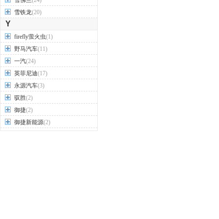
雪佛兰
(24)
雪铁龙
(20)
Y
firefly萤火虫
(1)
野马汽车
(11)
一汽
(24)
英菲尼迪
(17)
永源汽车
(3)
驭胜
(2)
御捷
(2)
御捷新能源
(2)
裕路
(1)
云度汽车
(2)
云雀汽车
(1)
Z
之诺
(1)
知豆
(4)
智己汽车
(1)