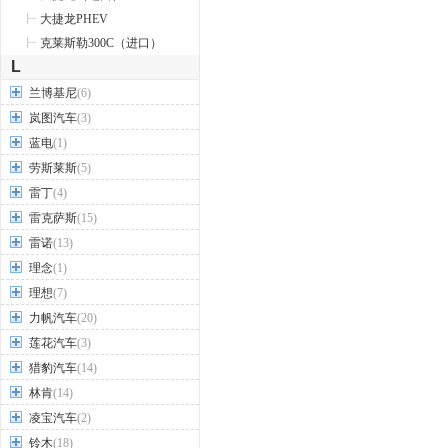
大捷龙PHEV
克莱斯勒300C（进口）
L
兰博基尼
(6)
岚图汽车
(3)
蓝电
(1)
劳斯莱斯
(5)
雷丁
(4)
雷克萨斯
(15)
雷诺
(13)
理念
(1)
理想
(7)
力帆汽车
(20)
莲花汽车
(3)
猎豹汽车
(14)
林肯
(14)
凌宝汽车
(2)
铃木
(18)