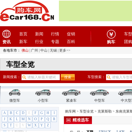
东南
(12)
F
法拉利
(10)
方程豹
(1)
飞凡汽车
首页
(1)
新闻
行情
促销
车
菲亚特
(9)
新车
行业
专题
百科
团
资讯
购车
丰田
(60)
各地车市：
佛山
|
广州
|
中山
|
无锡
|
更多>>
枫叶汽车
(2)
车型全览
福迪
(4)
福汽启腾
(3)
新闻搜索：
车型搜索：
福特
(31)
福田汽车
(18)
G
GMC
(4)
微型车
小型车
紧凑车
中型车
中大型
观致
(3)
购车网
>
车型全览
>
克莱斯勒
>
东南克莱
A
B
C
D
E
F
G
H
I
广汽传祺
(19)
J
K
L
M
N
O
P
Q
R
精准选车
广汽吉奥
(16)
S
T
U
V
W
X
Y
Z
广汽集团
(2)