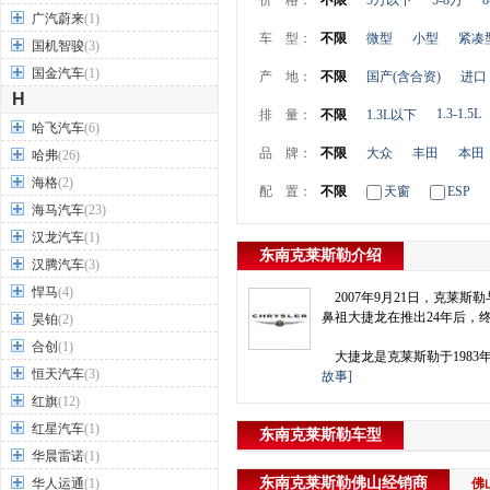
价 格：
不限
5万以下
5-8万
8
广汽蔚来
(1)
车 型：
不限
微型
小型
紧凑
国机智骏
(3)
国金汽车
(1)
产 地：
不限
国产(含合资)
进口
H
1.3-1.5L
排 量：
不限
1.3L以下
哈飞汽车
(6)
品 牌：
不限
大众
丰田
本田
哈弗
(26)
海格
(2)
配 置：
不限
天窗
ESP
海马汽车
(23)
汉龙汽车
(1)
东南克莱斯勒介绍
汉腾汽车
(3)
悍马
(4)
2007年9月21日，克莱
鼻祖大捷龙在推出24年后，
昊铂
(2)
合创
(1)
大捷龙是克莱斯勒于1983
恒天汽车
(3)
故事]
红旗
(12)
红星汽车
(1)
东南克莱斯勒车型
华晨雷诺
(1)
东南克莱斯勒
佛山
经销商
华人运通
(1)
佛