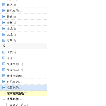
捷达
(3)
捷尼赛思
(3)
捷途
(9)
金杯
(18)
金龙
(2)
九龙
(1)
君马
(3)
K
卡威
(5)
开瑞
(10)
凯迪拉克
(15)
凯翼汽车
(12)
康迪全球鹰
(2)
科尼赛克
(2)
克莱斯勒
(3)
东南克莱斯勒
(0)
克莱斯勒
(3)
大捷龙（进口）