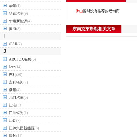
华颂
(1)
佛山
暂时没有推荐的经销商
华泰汽车
(9)
华泰新能源
(4)
黄海
(8)
东南克莱斯勒相关文章
I
iCAR
(2)
J
ARCFOX极狐
(6)
Jeep
(14)
吉利
(30)
吉利银河
(7)
极氪
(4)
几何汽车
(5)
江淮
(33)
江淮钇为
(1)
江铃
(7)
江铃集团新能源
(8)
捷豹
(11)