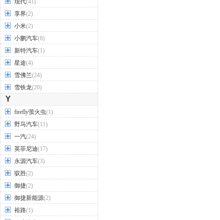
现代
(41)
享界
(2)
小米
(2)
小鹏汽车
(8)
新特汽车
(1)
星途
(4)
雪佛兰
(24)
雪铁龙
(20)
Y
firefly萤火虫
(1)
野马汽车
(11)
一汽
(24)
英菲尼迪
(17)
永源汽车
(3)
驭胜
(2)
御捷
(2)
御捷新能源
(2)
裕路
(1)