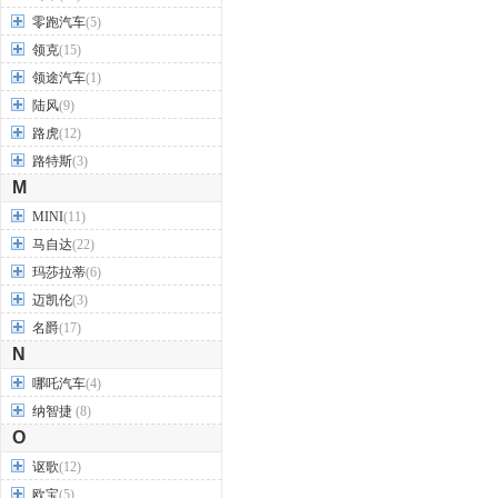
零跑汽车
(5)
领克
(15)
领途汽车
(1)
陆风
(9)
路虎
(12)
路特斯
(3)
M
MINI
(11)
马自达
(22)
玛莎拉蒂
(6)
迈凯伦
(3)
名爵
(17)
N
哪吒汽车
(4)
纳智捷
(8)
O
讴歌
(12)
欧宝
(5)