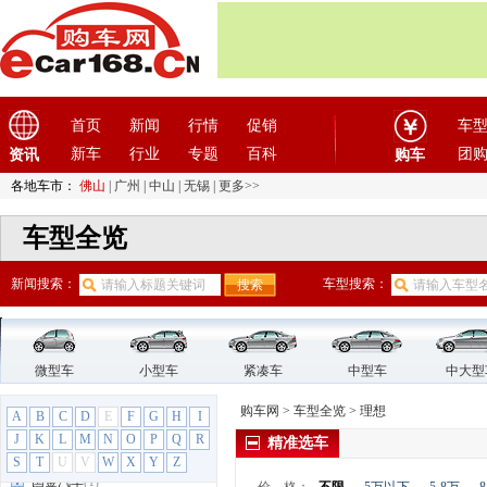
方程豹
(1)
飞凡汽车
(1)
菲亚特
(9)
丰田
(60)
首页
新闻
行情
促销
车
枫叶汽车
(2)
新车
行业
专题
百科
团
资讯
购车
福迪
(4)
福汽启腾
(3)
各地车市：
佛山
|
广州
|
中山
|
无锡
|
更多>>
福特
(31)
车型全览
福田汽车
(18)
G
新闻搜索：
车型搜索：
GMC
(4)
观致
(3)
广汽传祺
(19)
微型车
小型车
紧凑车
中型车
中大型
广汽吉奥
(16)
广汽集团
(2)
购车网
>
车型全览
>
理想
A
B
C
D
E
F
G
H
I
广汽蔚来
(1)
J
K
L
M
N
O
P
Q
R
精准选车
国机智骏
(3)
S
T
U
V
W
X
Y
Z
国金汽车
(1)