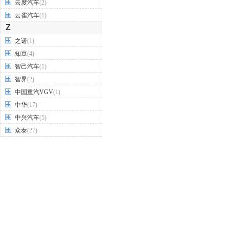
云度汽车
(2)
云雀汽车
(1)
Z
之诺
(1)
知豆
(4)
智己汽车
(1)
智界
(2)
中国重汽VGV
(1)
中华
(17)
中兴汽车
(5)
众泰
(27)