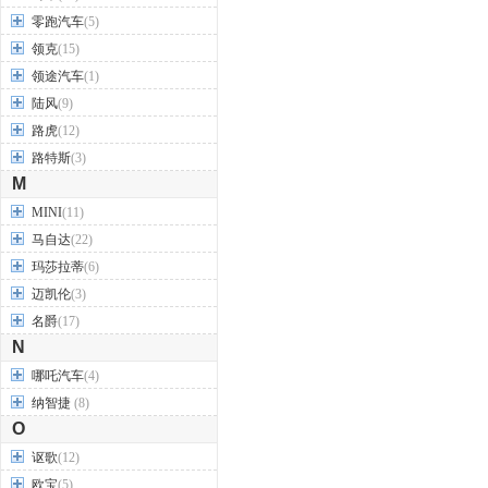
零跑汽车
(5)
领克
(15)
领途汽车
(1)
陆风
(9)
路虎
(12)
路特斯
(3)
M
MINI
(11)
马自达
(22)
玛莎拉蒂
(6)
迈凯伦
(3)
名爵
(17)
N
哪吒汽车
(4)
纳智捷
(8)
O
讴歌
(12)
欧宝
(5)