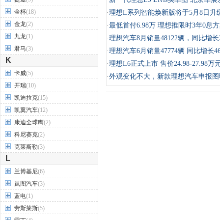
金杯
(18)
·
理想L系列智能焕新版将于5月8日升
金龙
(2)
·
最低首付6.98万 理想推限时3年0息
九龙
(1)
·
理想汽车8月销量48122辆，同比增长3
君马
(3)
·
理想汽车6月销量47774辆 同比增长46
K
·
理想L6正式上市 售价24.98-27.98万
卡威
(5)
·
外观变化不大，新款理想汽车申报图
开瑞
(10)
凯迪拉克
(15)
凯翼汽车
(12)
康迪全球鹰
(2)
科尼赛克
(2)
克莱斯勒
(3)
L
兰博基尼
(6)
岚图汽车
(3)
蓝电
(1)
劳斯莱斯
(5)