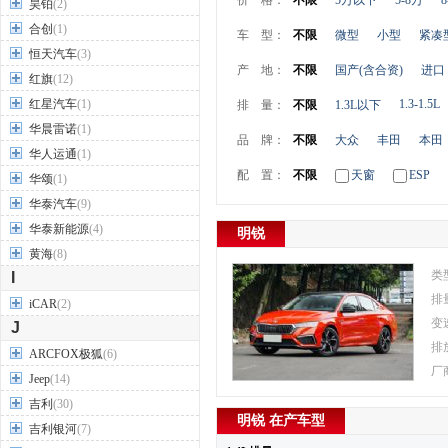
价 格：
不限
5万以下
5-8万
8
昊铂
(2)
合创
(1)
车 型：
不限
微型
小型
紧凑
恒天汽车
(3)
产 地：
不限
国产(含合资)
进口
红旗
(12)
红星汽车
(1)
1.3-1.5L
排 量：
不限
1.3L以下
华晨雷诺
(1)
品 牌：
不限
大众
丰田
本田
华人运通
(1)
配 置：
不限
天窗
ESP
华颂
(1)
华泰汽车
(9)
华泰新能源
(4)
明锐
黄海
(8)
类
I
排
iCAR
(2)
变
J
排
ARCFOX极狐
(6)
厂
Jeep
(14)
吉利
(30)
明锐 在产车型
吉利银河
(7)