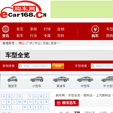
福田汽车
(18)
G
GMC
(4)
观致
(3)
广汽传祺
(19)
首页
新闻
行情
促销
车
广汽吉奥
(16)
新车
行业
专题
百科
团
资讯
购车
广汽集团
(2)
各地车市：
佛山
|
广州
|
中山
|
无锡
|
更多>>
广汽蔚来
(1)
国机智骏
(3)
车型全览
国金汽车
(1)
H
新闻搜索：
车型搜索：
哈飞汽车
(6)
哈弗
(26)
海格
(2)
微型车
小型车
紧凑车
中型车
中大型
海马汽车
(23)
汉龙汽车
(1)
购车网
>
车型全览
>
斯柯达
>
上汽斯柯达
A
B
C
D
E
F
G
H
I
汉腾汽车
(3)
J
K
L
M
N
O
P
Q
R
精准选车
S
T
U
V
W
X
Y
Z
悍马
(4)