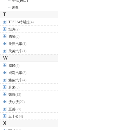
昊锐(进口)
速尊
T
TESLA特斯拉
(4)
坦克
(2)
腾势
(5)
天际汽车
(1)
天美汽车
(1)
W
威麟
(4)
威马汽车
(3)
潍柴汽车
(4)
蔚来
(5)
魏牌
(13)
沃尔沃
(22)
五菱
(25)
五十铃
(4)
X