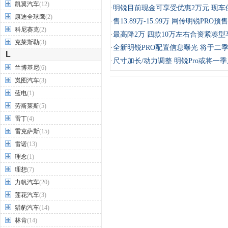
凯翼汽车
(12)
·
明锐目前现金可享受优惠2万元 现车
康迪全球鹰
(2)
·
售13.89万-15.99万 网传明锐PRO
科尼赛克
(2)
·
最高降2万 四款10万左右合资紧凑型
克莱斯勒
(3)
·
全新明锐PRO配置信息曝光 将于二
L
·
尺寸加长/动力调整 明锐Pro或将一
兰博基尼
(6)
岚图汽车
(3)
蓝电
(1)
劳斯莱斯
(5)
雷丁
(4)
雷克萨斯
(15)
雷诺
(13)
理念
(1)
理想
(7)
力帆汽车
(20)
莲花汽车
(3)
猎豹汽车
(14)
林肯
(14)