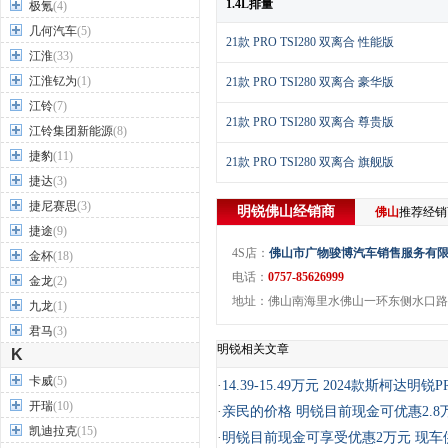
1.4L排量
极氪
(4)
几何汽车
(5)
21款 PRO TSI280 双离合 性能版
江淮
(33)
江淮钇为
(1)
21款 PRO TSI280 双离合 豪华版
江铃
(7)
21款 PRO TSI280 双离合 尊贵版
江铃集团新能源
(8)
捷豹
(11)
21款 PRO TSI280 双离合 旗舰版
捷达
(3)
捷尼赛思
(3)
明锐
佛山
经销商
佛山
推荐经
捷途
(9)
4S店：
佛山市广物骏博汽车销售服务有
金杯
(18)
电话：
0757-85626999
金龙
(2)
地址：佛山南海里水佛山一环东侧水口路
九龙
(1)
君马
(3)
明锐相关文章
K
卡威
(5)
·
14.39-15.49万元 2024款斯柯达明锐
开瑞
(10)
·
亲民的价格 明锐目前现金可优惠2.8
凯迪拉克
(15)
·
明锐目前现金可享受优惠2万元 现车