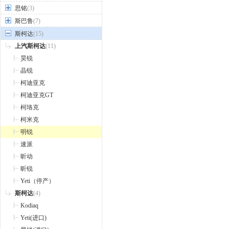
思铭
(3)
斯巴鲁
(7)
斯柯达
(15)
上汽斯柯达
(11)
昊锐
晶锐
柯迪亚克
柯迪亚克GT
柯珞克
柯米克
明锐
速派
昕动
昕锐
Yeti（停产）
斯柯达
(4)
Kodiaq
Yeti(进口)