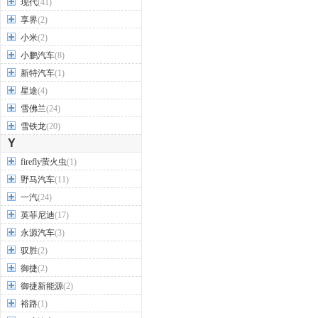
现代
(41)
享界
(2)
小米
(2)
小鹏汽车
(8)
新特汽车
(1)
星途
(4)
雪佛兰
(24)
雪铁龙
(20)
Y
firefly萤火虫
(1)
野马汽车
(11)
一汽
(24)
英菲尼迪
(17)
永源汽车
(3)
驭胜
(2)
御捷
(2)
御捷新能源
(2)
裕路
(1)