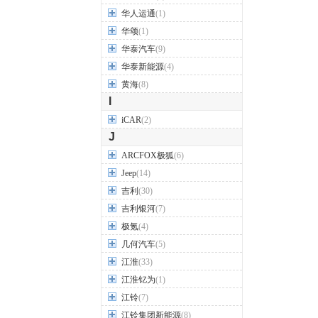
华人运通
(1)
华颂
(1)
华泰汽车
(9)
华泰新能源
(4)
黄海
(8)
I
iCAR
(2)
J
ARCFOX极狐
(6)
Jeep
(14)
吉利
(30)
吉利银河
(7)
极氪
(4)
几何汽车
(5)
江淮
(33)
江淮钇为
(1)
江铃
(7)
江铃集团新能源
(8)