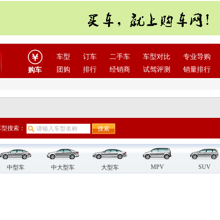
车型
订车
二手车
车型对比
专业导购
团购
排行
经销商
试驾评测
销量排行
购车
车型搜索：
MPV
SUV
中型车
中大型车
大型车