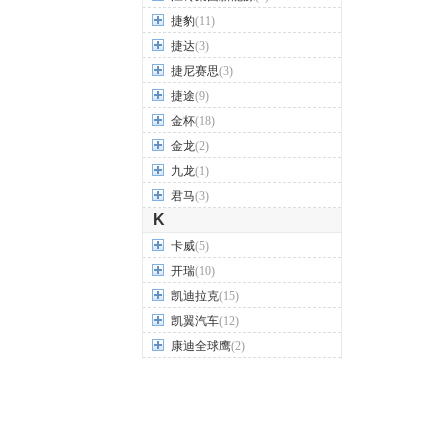
捷豹
(11)
捷达
(3)
捷尼赛思
(3)
捷途
(9)
金杯
(18)
金龙
(2)
九龙
(1)
君马
(3)
K
卡威
(5)
开瑞
(10)
凯迪拉克
(15)
凯翼汽车
(12)
康迪全球鹰
(2)
科尼赛克
(2)
克莱斯勒
(3)
L
兰博基尼
(6)