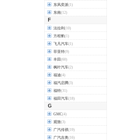
东风奕派
(1)
东南
(12)
F
法拉利
(10)
方程豹
(1)
飞凡汽车
(1)
菲亚特
(9)
丰田
(60)
枫叶汽车
(2)
福迪
(4)
福汽启腾
(3)
福特
(31)
福田汽车
(18)
G
GMC
(4)
观致
(3)
广汽传祺
(19)
广汽吉奥
(16)