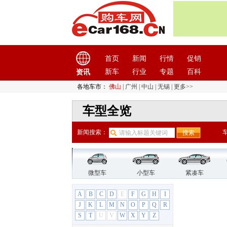
首页
新闻
行情
促销
新车
行业
专题
百科
资讯
各地车市：
佛山
|
广州
|
中山
|
无锡
|
更多>>
车型全览
新闻搜索：
微型车
小型车
紧凑车
A
B
C
D
E
F
G
H
I
J
K
L
M
N
O
P
Q
R
S
T
U
V
W
X
Y
Z