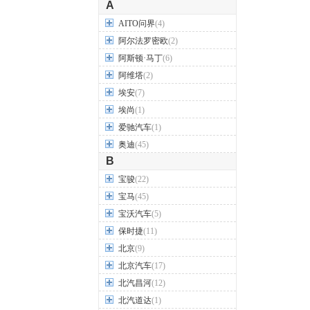
A
AITO问界
(4)
阿尔法罗密欧
(2)
阿斯顿·马丁
(6)
阿维塔
(2)
埃安
(7)
埃尚
(1)
爱驰汽车
(1)
奥迪
(45)
B
宝骏
(22)
宝马
(45)
宝沃汽车
(5)
保时捷
(11)
北京
(9)
北京汽车
(17)
北汽昌河
(12)
北汽道达
(1)