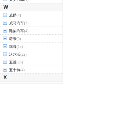
W
威麟
(4)
威马汽车
(3)
潍柴汽车
(4)
蔚来
(5)
魏牌
(13)
沃尔沃
(22)
五菱
(25)
五十铃
(4)
X
现代
(41)
享界
(2)
小米
(2)
小鹏汽车
(8)
新特汽车
(1)
星途
(4)
雪佛兰
(24)