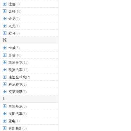
捷途
(9)
金杯
(18)
金龙
(2)
九龙
(1)
君马
(3)
K
卡威
(5)
开瑞
(10)
凯迪拉克
(15)
凯翼汽车
(12)
康迪全球鹰
(2)
科尼赛克
(2)
克莱斯勒
(3)
L
兰博基尼
(6)
岚图汽车
(3)
蓝电
(1)
劳斯莱斯
(5)