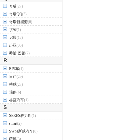
奇瑞
(27)
奇瑞QQ
(3)
奇瑞新能源
(8)
祺智
(1)
启辰
(17)
起亚
(33)
乔治·巴顿
(2)
R
R汽车
(1)
日产
(29)
荣威
(27)
瑞麒
(6)
睿蓝汽车
(1)
S
SERES赛力斯
(1)
smart
(2)
SWM斯威汽车
(6)
萨博
(3)