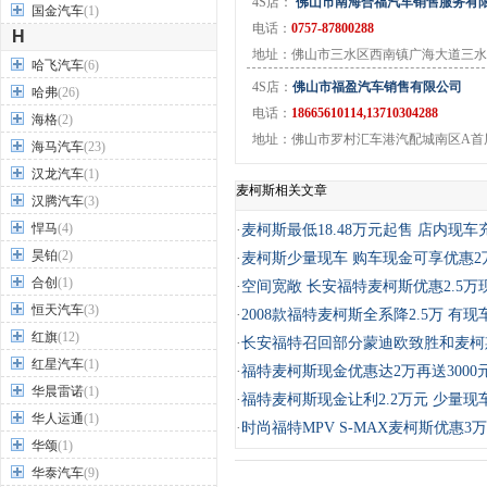
4S店：
佛山市南海合福汽车销售服务有
国金汽车
(1)
电话：
0757-87800288
H
地址：佛山市三水区西南镇广海大道三水
哈飞汽车
(6)
4S店：
佛山市福盈汽车销售有限公司
哈弗
(26)
电话：
18665610114,13710304288
海格
(2)
地址：佛山市罗村汇车港汽配城南区A首层
海马汽车
(23)
汉龙汽车
(1)
麦柯斯相关文章
汉腾汽车
(3)
悍马
(4)
·
麦柯斯最低18.48万元起售 店内现车
昊铂
(2)
·
麦柯斯少量现车 购车现金可享优惠2
合创
(1)
·
空间宽敞 长安福特麦柯斯优惠2.5万
恒天汽车
(3)
·
2008款福特麦柯斯全系降2.5万 有现
红旗
(12)
·
长安福特召回部分蒙迪欧致胜和麦柯
红星汽车
(1)
·
福特麦柯斯现金优惠达2万再送3000
华晨雷诺
(1)
·
福特麦柯斯现金让利2.2万元 少量现
华人运通
(1)
·
时尚福特MPV S-MAX麦柯斯优惠3万
华颂
(1)
华泰汽车
(9)