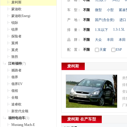
价 格：
不限
5万以下
5-8万
8
麦柯斯
蒙迪欧
车 型：
不限
微型
小型
紧凑
蒙迪欧Energi
产 地：
不限
国产(含合资)
进口
锐际
锐界
1.3-1.5L
排 量：
不限
1.3L以下
探险者
品 牌：
不限
大众
丰田
本田
翼搏
配 置：
不限
天窗
ESP
翼虎
致胜
江铃福特
(7)
麦柯斯
撼路者
领界
类
领界EV
排
领裕
变
全顺
排
途睿欧
厂
新世代全顺
福特电动车
(1)
麦柯斯 在产车型
Mustang Mach-E