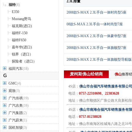
2.3L排量
福特
(8)
E350
2008款S-MAX 2.3L手自一体时尚型5座
Mustang野马
08款S-MAX 2.3L手自一体时尚型7座
福克斯(进口)
福特F-150
2008款S-MAX 2.3L手自一体豪华型7座
福特F650
嘉年华(进口)
2008款S-MAX 2.3L手自一体旗舰型7座
锐界（进口）
2008款S-MAX 2.3L手自一体旗舰型导航版
探险者（进口）
福田汽车
(18)
麦柯斯
佛山
经销商
佛山
推荐
G
GMC
(4)
4S店：
佛山市合福汽车销售服务有限公
观致
(3)
电话：
0757-22310698、22383628
广汽传祺
(19)
地址：佛山市顺德区广珠公路大良新松段
广汽吉奥
(16)
4S店：
佛山市南海合福汽车销售服务有
广汽集团
(2)
电话：
0757-81238828
广汽蔚来
(1)
地址：佛山市南海区桂城海八路之北16号
国机智骏
(3)