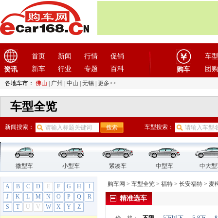
东南
(12)
F
法拉利
(10)
方程豹
(1)
飞凡汽车
(1)
首页
新闻
行情
促销
车
菲亚特
(9)
新车
行业
专题
百科
团
资讯
购车
丰田
(60)
各地车市：
佛山
|
广州
|
中山
|
无锡
|
更多>>
枫叶汽车
(2)
车型全览
福迪
(4)
福汽启腾
(3)
新闻搜索：
车型搜索：
福特
(31)
长安福特
(15)
EVOS
福克斯
微型车
小型车
紧凑车
中型车
中大型
福克斯Active
购车网
>
车型全览
>
福特
>
长安福特
>
麦
A
B
C
D
E
F
G
H
I
福睿斯
J
K
L
M
N
O
P
Q
R
精准选车
嘉年华
S
T
U
V
W
X
Y
Z
金牛座