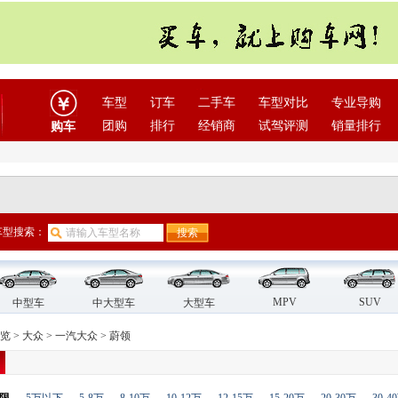
车型
订车
二手车
车型对比
专业导购
团购
排行
经销商
试驾评测
销量排行
购车
车型搜索：
MPV
SUV
中型车
中大型车
大型车
览
>
大众
>
一汽大众
>
蔚领