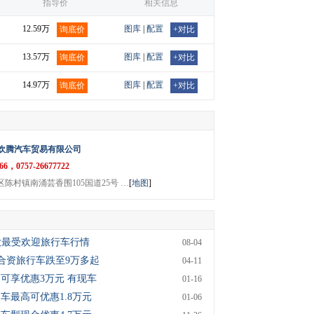
指导价
相关信息
12.59万
图库
|
配置
询底价
+对比
13.57万
图库
|
配置
询底价
+对比
14.97万
图库
|
配置
询底价
+对比
欢腾汽车贸易有限公司
766，0757-26677722
陈村镇南涌芸香围105国道25号 …
[
地图
]
四款最受欢迎旅行车行情
08-04
款合资旅行车跌至9万多起
04-11
可享优惠3万元 有现车
01-16
购车最高可优惠1.8万元
01-06