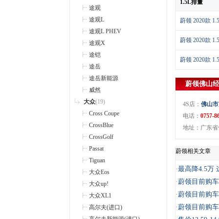
1.5L排量
途观
途观L
蔚领 2020款 
途观L PHEV
蔚领 2020款 
途观X
途铠
蔚领 2020款 
途岳
途岳新能源
蔚领
佛山
威然
大众
(19)
4S店：
佛山市
Cross Coupe
电话：
0757-8
CrossBlue
地址：广东省
CrossGolf
Passat
蔚领相关文章
Tiguan
·
最高降4.5
大众Eos
·
蔚领目前购车
大众up!
·
蔚领目前购车现
大众XL1
·
蔚领目前购车
高尔夫(进口)