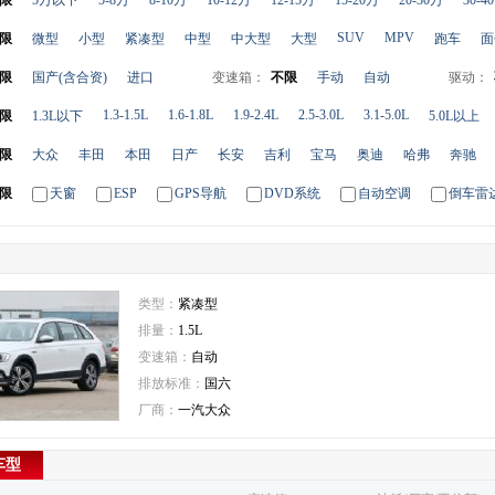
限
5万以下
5-8万
8-10万
10-12万
12-15万
15-20万
20-30万
30-4
SUV
MPV
限
微型
小型
紧凑型
中型
中大型
大型
跑车
面
限
国产(含合资)
进口
变速箱：
不限
手动
自动
驱动：
1.3-1.5L
1.6-1.8L
1.9-2.4L
2.5-3.0L
3.1-5.0L
限
1.3L以下
5.0L以上
限
大众
丰田
本田
日产
长安
吉利
宝马
奥迪
哈弗
奔驰
限
天窗
ESP
GPS导航
DVD系统
自动空调
倒车雷
类型：
紧凑型
排量：
1.5L
变速箱：
自动
排放标准：
国六
厂商：
一汽大众
车型