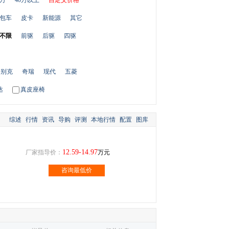
0万
40万以上
自定义价格
包车
皮卡
新能源
其它
不限
前驱
后驱
四驱
别克
奇瑞
现代
五菱
达
真皮座椅
综述
行情
资讯
导购
评测
本地行情
配置
图库
12.59-14.97
厂家指导价：
万元
咨询最低价