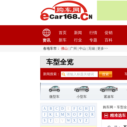
大众
(61)
一汽大众
(18)
ID.4 CROZZ
ID.6 CROZZ
首页
新闻
行情
促销
宝来
新车
行业
专题
百科
资讯
宝来·纯电
高尔夫
各地车市：
佛山
|
广州
|
中山
|
无锡
|
更多>>
高尔夫·纯电
车型全览
高尔夫·嘉旅
捷达
新闻搜索：
揽境
迈腾
速腾
探歌
微型车
小型车
紧凑车
探影
购车网
>
车型全
A
B
C
D
E
F
G
H
I
探岳
J
K
L
M
N
O
P
Q
R
精准选车
探岳GTE
S
T
U
V
W
X
Y
Z
探岳X