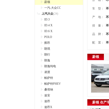
价 格：
不
蔚领
一汽-大众CC
车 型：
不
上汽大众
(24)
产 地：
不
ID.3
ID.4 X
排 量：
不
ID.6 X
品 牌：
不
POLO
配 置：
不
辉昂
朗境
朗行
蔚领
朗逸
朗逸纯电
凌渡
帕萨特
帕萨特PHEV
桑塔纳
途安
途昂
蔚领 在产
途昂X