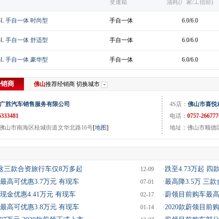
变速箱
油耗(厂家/工信部)
1.5L 手自一体 时尚型
手自一体
6.0/6.0
1.5L 手自一体 舒适型
手自一体
6.0/6.0
1.5L 手自一体 豪华型
手自一体
6.0/6.0
经销商
佛山
推荐经销商
切换城市
广胜汽车销售服务有限公司
4S店：
佛山市喜悦
6333481
电话：
0757-26677
佛山市南海区桂城街道文华北路16号
[
地图
]
地址：佛山市顺德区
万 这三款合资旅行车仅8万多起
·
跌至4.73万起 
12-09
最高可优惠3.7万元 有现车
·
最高降3.5万 三
07-01
金优惠4.41万元 有现车
·
蔚领目前购车最高
02-17
最高可优惠3.8万元 有现车
·
2020款蔚领目前
01-14