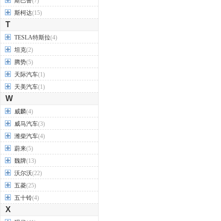
斯巴鲁
(7)
斯柯达
(15)
T
TESLA特斯拉
(4)
坦克
(2)
腾势
(5)
天际汽车
(1)
天美汽车
(1)
W
威麟
(4)
威马汽车
(3)
潍柴汽车
(4)
蔚来
(5)
魏牌
(13)
沃尔沃
(22)
五菱
(25)
五十铃
(4)
X