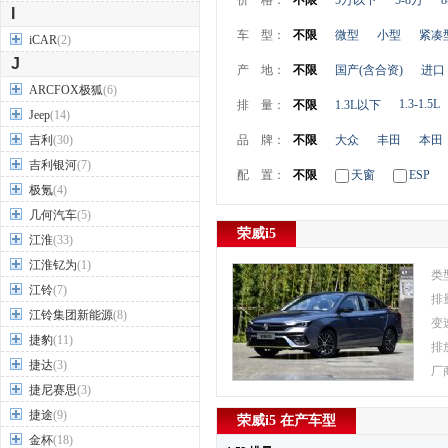
价 格：
不限
5万以下
5-8万
8
I
车 型：
不限
微型
小型
紧凑
iCAR
(2)
J
产 地：
不限
国产(含合资)
进口
ARCFOX极狐
(6)
1.3-1.5L
排 量：
不限
1.3L以下
Jeep
(14)
吉利
(30)
品 牌：
不限
大众
丰田
本田
吉利银河
(7)
配 置：
不限
天窗
ESP
极氪
(4)
几何汽车
(5)
荣威i5
江淮
(33)
江淮钇为
(1)
类
江铃
(7)
排
江铃集团新能源
(8)
变
捷豹
(11)
排
捷达
(3)
厂
捷尼赛思
(3)
捷途
(9)
荣威i5 在产车型
金杯
(18)