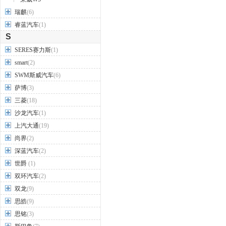
瑞麒
(6)
睿蓝汽车
(1)
S
SERES赛力斯
(1)
smart
(2)
SWM斯威汽车
(6)
萨博
(3)
三菱
(18)
沙龙汽车
(1)
上汽大通
(19)
尚界
(2)
深蓝汽车
(2)
世爵
(1)
双环汽车
(2)
双龙
(9)
思皓
(9)
思铭
(3)