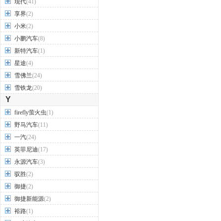
现代
(41)
享界
(2)
小米
(2)
小鹏汽车
(8)
新特汽车
(1)
星途
(4)
雪佛兰
(24)
雪铁龙
(20)
Y
firefly萤火虫
(1)
野马汽车
(11)
一汽
(24)
英菲尼迪
(17)
永源汽车
(3)
驭胜
(2)
御捷
(2)
御捷新能源
(2)
裕路
(1)