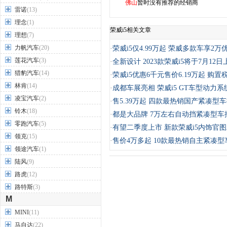
佛山
暂时没有推荐的经销商
雷诺
(13)
理念
(1)
荣威i5相关文章
理想
(7)
力帆汽车
(20)
·
荣威i5仅4.99万起 荣威多款车享2万
莲花汽车
(3)
·
全新设计 2023款荣威i5将于7月12日
猎豹汽车
(14)
·
荣威i5优惠6千元售价6.19万起 购置
林肯
(14)
·
成都车展亮相 荣威i5 GT车型动力
凌宝汽车
(2)
·
售5.39万起 四款最热销国产紧凑型
铃木
(18)
·
都是大品牌 7万左右自动挡紧凑型车
零跑汽车
(5)
·
有望二季度上市 新款荣威i5内饰官
领克
(15)
·
售价4万多起 10款最热销自主紧凑型
领途汽车
(1)
陆风
(9)
路虎
(12)
路特斯
(3)
M
MINI
(11)
马自达
(22)