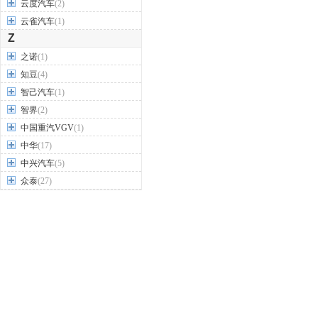
云度汽车
(2)
云雀汽车
(1)
Z
之诺
(1)
知豆
(4)
智己汽车
(1)
智界
(2)
中国重汽VGV
(1)
中华
(17)
中兴汽车
(5)
众泰
(27)