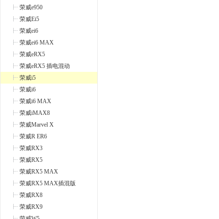
荣威e950
荣威Ei5
荣威ei6
荣威ei6 MAX
荣威eRX5
荣威eRX5 插电混动
荣威i5
荣威i6
荣威i6 MAX
荣威iMAX8
荣威Marvel X
荣威R ER6
荣威RX3
荣威RX5
荣威RX5 MAX
荣威RX5 MAX插混版
荣威RX8
荣威RX9
荣威W5