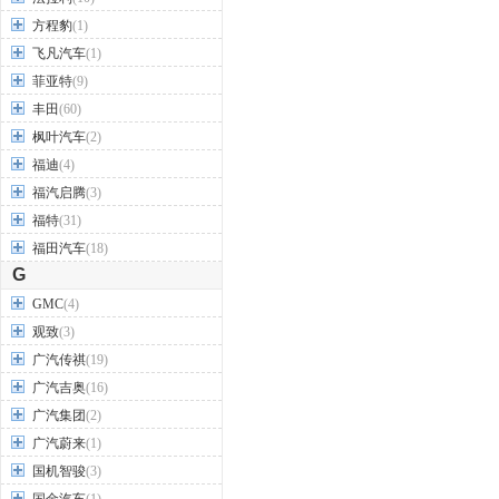
方程豹
(1)
飞凡汽车
(1)
菲亚特
(9)
丰田
(60)
枫叶汽车
(2)
福迪
(4)
福汽启腾
(3)
福特
(31)
福田汽车
(18)
G
GMC
(4)
观致
(3)
广汽传祺
(19)
广汽吉奥
(16)
广汽集团
(2)
广汽蔚来
(1)
国机智骏
(3)