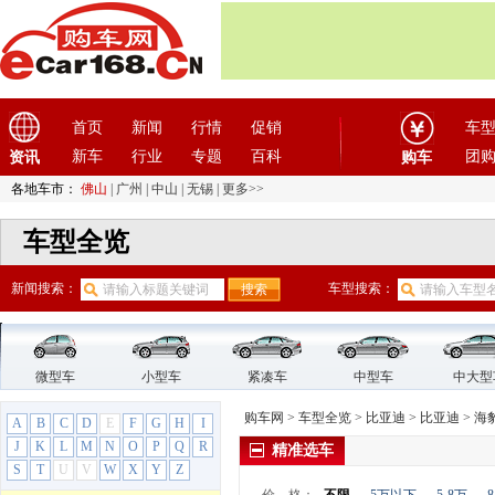
奔驰
(63)
奔腾
(15)
本田
(31)
比速汽车
(3)
首页
新闻
行情
促销
车
比亚迪
(56)
新车
行业
专题
百科
团
资讯
购车
比亚迪
(56)
比亚迪D1
各地车市：
佛山
|
广州
|
中山
|
无锡
|
更多>>
比亚迪e1
车型全览
比亚迪e2
比亚迪e3
新闻搜索：
车型搜索：
比亚迪e5
比亚迪e6
比亚迪F3
比亚迪海狮06EV
微型车
小型车
紧凑车
中型车
中大型
比亚迪秦L DM
购车网
>
车型全览
>
比亚迪
>
比亚迪
>
海豹
A
B
C
D
E
F
G
H
I
比亚迪唐
J
K
L
M
N
O
P
Q
R
精准选车
比亚迪夏
S
T
U
V
W
X
Y
Z
海豹