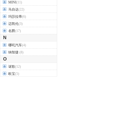
MINI
(11)
马自达
(22)
玛莎拉蒂
(6)
迈凯伦
(3)
名爵
(17)
N
哪吒汽车
(4)
纳智捷
(8)
O
讴歌
(12)
欧宝
(5)
欧拉
(7)
欧朗
(1)
P
Polestar极星
(1)
帕加尼
(1)
佩奇奥
(1)
Q