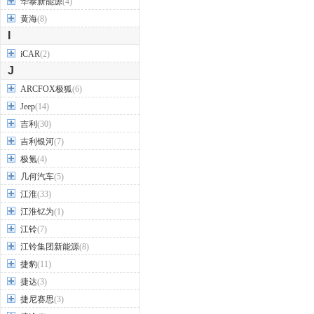
华泰新能源
(4)
黄海
(8)
I
iCAR
(2)
J
ARCFOX极狐
(6)
Jeep
(14)
吉利
(30)
吉利银河
(7)
极氪
(4)
几何汽车
(5)
江淮
(33)
江淮钇为
(1)
江铃
(7)
江铃集团新能源
(8)
捷豹
(11)
捷达
(3)
捷尼赛思
(3)