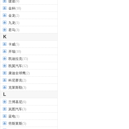
捷途
(9)
金杯
(18)
金龙
(2)
九龙
(1)
君马
(3)
K
卡威
(5)
开瑞
(10)
凯迪拉克
(15)
凯翼汽车
(12)
康迪全球鹰
(2)
科尼赛克
(2)
克莱斯勒
(3)
L
兰博基尼
(6)
岚图汽车
(3)
蓝电
(1)
劳斯莱斯
(5)