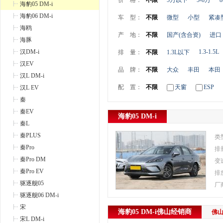
价 格：
不限
5万以下
5-8万
8
海豹05 DM-i
海豹06 DM-i
车 型：
不限
微型
小型
紧凑
海鸥
产 地：
不限
国产(含合资)
进口
海豚
汉DM-i
1.3-1.5L
排 量：
不限
1.3L以下
汉EV
品 牌：
不限
大众
丰田
本田
汉L DM-i
配 置：
不限
天窗
ESP
汉L EV
秦
秦EV
海豹05 DM-i
秦L
秦PLUS
类
秦Pro
排
秦Pro DM
变
秦Pro EV
排
驱逐舰05
厂
驱逐舰06 DM-i
宋
海豹05 DM-i
佛山
经销商
佛
宋L DM-i