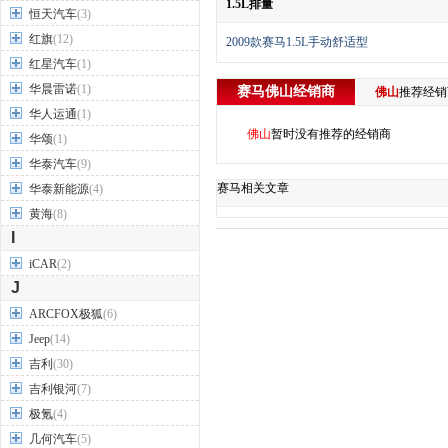
1.5L排量
恒天汽车
(3)
红旗
(12)
2009款赛马1.5L手动舒适型
红星汽车
(1)
华晨雷诺
(1)
赛马
佛山
经销商
佛山
推荐经
华人运通
(1)
佛山
暂时没有推荐的经销商
华颂
(1)
华泰汽车
(9)
赛马相关文章
华泰新能源
(4)
黄海
(8)
I
iCAR
(2)
J
ARCFOX极狐
(6)
Jeep
(14)
吉利
(30)
吉利银河
(7)
极氪
(4)
几何汽车
(5)