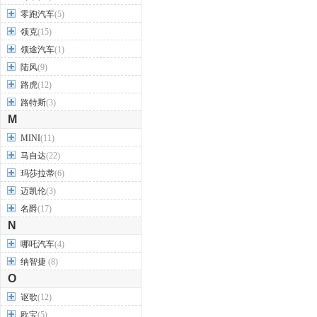
零跑汽车
(5)
领克
(15)
领途汽车
(1)
陆风
(9)
路虎
(12)
路特斯
(3)
M
MINI
(11)
马自达
(22)
玛莎拉蒂
(6)
迈凯伦
(3)
名爵
(17)
N
哪吒汽车
(4)
纳智捷
(8)
O
讴歌
(12)
欧宝
(5)