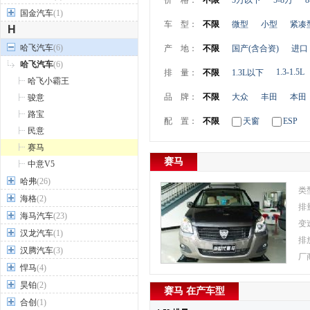
价 格：
不限
5万以下
5-8万
8
国金汽车
(1)
车 型：
不限
微型
小型
紧凑
H
哈飞汽车
(6)
产 地：
不限
国产(含合资)
进口
哈飞汽车
(6)
1.3-1.5L
排 量：
不限
1.3L以下
哈飞小霸王
品 牌：
不限
大众
丰田
本田
骏意
路宝
配 置：
不限
天窗
ESP
民意
赛马
赛马
中意V5
哈弗
(26)
类
海格
(2)
排
海马汽车
(23)
变
汉龙汽车
(1)
排
汉腾汽车
(3)
厂
悍马
(4)
昊铂
(2)
赛马 在产车型
合创
(1)