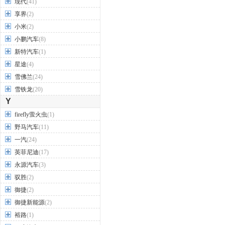
现代
(41)
享界
(2)
小米
(2)
小鹏汽车
(8)
新特汽车
(1)
星途
(4)
雪佛兰
(24)
雪铁龙
(20)
Y
firefly萤火虫
(1)
野马汽车
(11)
一汽
(24)
英菲尼迪
(17)
永源汽车
(3)
驭胜
(2)
御捷
(2)
御捷新能源
(2)
裕路
(1)