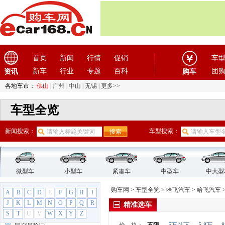
法拉利
(10)
方程豹
(1)
飞凡汽车
(1)
菲亚特
(9)
首页
新闻
行情
促销
车
丰田
(60)
新车
行业
专题
百科
团
资讯
枫叶汽车
(2)
购车
福迪
(4)
各地车市：
佛山
|
广州
|
中山
|
无锡
|
更多>>
福汽启腾
(3)
车型全览
福特
(31)
福田汽车
(18)
新闻搜索：
车型搜索：
G
GMC
(4)
观致
(3)
微型车
小型车
紧凑车
中型车
中大型
广汽传祺
(19)
广汽吉奥
(16)
购车网
>
车型全览
>
哈飞汽车
>
哈飞汽车
A
B
C
D
E
F
G
H
I
广汽集团
(2)
J
K
L
M
N
O
P
Q
R
精准选车
广汽蔚来
(1)
S
T
U
V
W
X
Y
Z
国机智骏
(3)