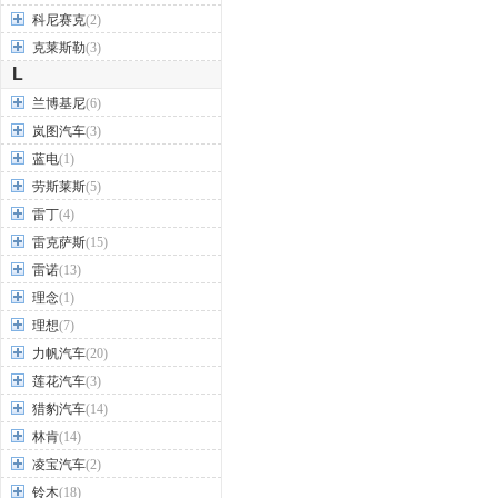
科尼赛克
(2)
克莱斯勒
(3)
L
兰博基尼
(6)
岚图汽车
(3)
蓝电
(1)
劳斯莱斯
(5)
雷丁
(4)
雷克萨斯
(15)
雷诺
(13)
理念
(1)
理想
(7)
力帆汽车
(20)
莲花汽车
(3)
猎豹汽车
(14)
林肯
(14)
凌宝汽车
(2)
铃木
(18)