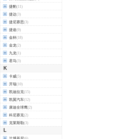
捷豹
(11)
捷达
(3)
捷尼赛思
(3)
捷途
(9)
金杯
(18)
金龙
(2)
九龙
(1)
君马
(3)
K
卡威
(5)
开瑞
(10)
凯迪拉克
(15)
凯翼汽车
(12)
康迪全球鹰
(2)
科尼赛克
(2)
克莱斯勒
(3)
L
兰博基尼
(6)