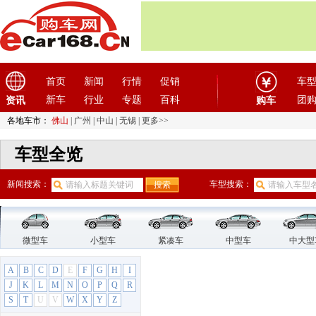
首页
新闻
行情
促销
车
新车
行业
专题
百科
团
资讯
购车
各地车市：
佛山
|
广州
|
中山
|
无锡
|
更多>>
车型全览
新闻搜索：
车型搜索：
微型车
小型车
紧凑车
中型车
中大型
A
B
C
D
E
F
G
H
I
J
K
L
M
N
O
P
Q
R
S
T
U
V
W
X
Y
Z