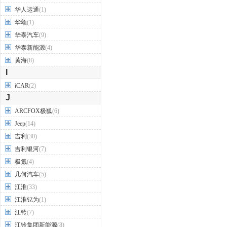
华人运通
(1)
华颂
(1)
华泰汽车
(9)
华泰新能源
(4)
黄海
(8)
I
iCAR
(2)
J
ARCFOX极狐
(6)
Jeep
(14)
吉利
(30)
吉利银河
(7)
极氪
(4)
几何汽车
(5)
江淮
(33)
江淮钇为
(1)
江铃
(7)
江铃集团新能源
(8)