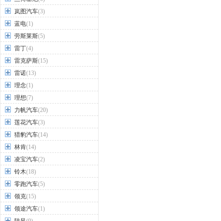
岚图汽车
(3)
蓝电
(1)
劳斯莱斯
(5)
雷丁
(4)
雷克萨斯
(15)
雷诺
(13)
理念
(1)
理想
(7)
力帆汽车
(20)
莲花汽车
(3)
猎豹汽车
(14)
林肯
(14)
凌宝汽车
(2)
铃木
(18)
零跑汽车
(5)
领克
(15)
领途汽车
(1)