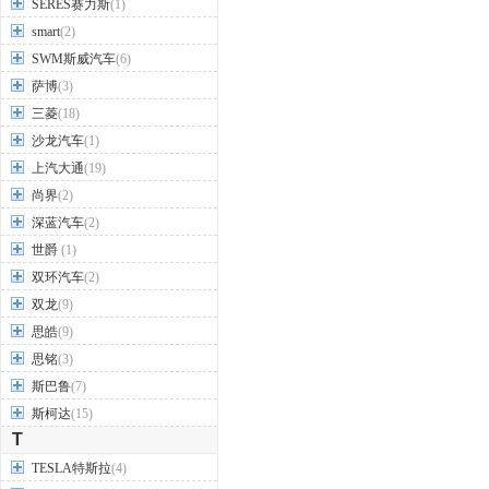
SERES赛力斯
(1)
smart
(2)
SWM斯威汽车
(6)
萨博
(3)
三菱
(18)
沙龙汽车
(1)
上汽大通
(19)
尚界
(2)
深蓝汽车
(2)
世爵
(1)
双环汽车
(2)
双龙
(9)
思皓
(9)
思铭
(3)
斯巴鲁
(7)
斯柯达
(15)
T
TESLA特斯拉
(4)