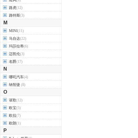
陆风
(9)
路虎
(12)
路特斯
(3)
M
MINI
(11)
马自达
(22)
玛莎拉蒂
(6)
迈凯伦
(3)
名爵
(17)
N
哪吒汽车
(4)
纳智捷
(8)
O
讴歌
(12)
欧宝
(5)
欧拉
(7)
欧朗
(1)
P