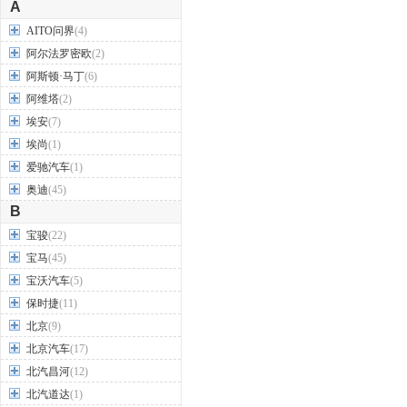
A
AITO问界
(4)
阿尔法罗密欧
(2)
阿斯顿·马丁
(6)
阿维塔
(2)
埃安
(7)
埃尚
(1)
爱驰汽车
(1)
奥迪
(45)
B
宝骏
(22)
宝马
(45)
宝沃汽车
(5)
保时捷
(11)
北京
(9)
北京汽车
(17)
北汽昌河
(12)
北汽道达
(1)