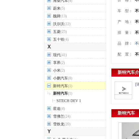
价 格：
不
潍柴汽车
(4)
蔚来
(5)
车 型：
不
魏牌
(13)
产 地：
不
沃尔沃
(22)
五菱
(25)
排 量：
不
五十铃
(4)
品 牌：
不
X
配 置：
不
现代
(41)
享界
(2)
小米
(2)
新特汽车
小鹏汽车
(8)
[
新特汽车
(1)
新特汽车
(1)
SITECH DEV 1
星途
(4)
新特汽车
雪佛兰
(24)
雪铁龙
(20)
Y