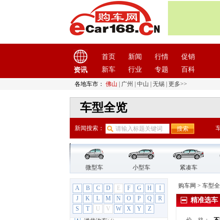
尚界
(2)
深蓝汽车
(2)
世爵
(1)
双环汽车
(2)
双龙
(9)
首页
新闻
行情
促销
思皓
(9)
新车
行业
专题
百科
资讯
思铭
(3)
各地车市：
佛山
|
广州
|
中山
|
无锡
|
更多>>
斯巴鲁
(7)
斯柯达
(15)
车型全览
T
TESLA特斯拉
(4)
新闻搜索：
坦克
(2)
腾势
(5)
天际汽车
(1)
微型车
小型车
紧凑车
天美汽车
(1)
W
购车网
>
车型全
A
B
C
D
E
F
G
H
I
威麟
(4)
J
K
L
M
N
O
P
Q
R
精准选车
S
威马汽车
T
U
V
(3)
W
X
Y
Z