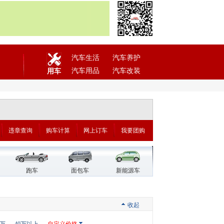
汽车生活
汽车养护
汽车用品
汽车改装
用车
违章查询
购车计算
网上订车
我要团购
跑车
面包车
新能源车
收起