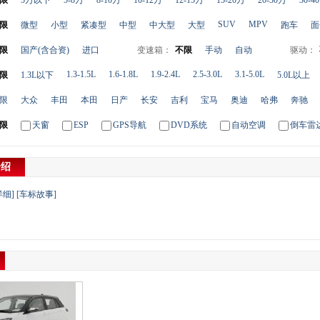
限
5万以下
5-8万
8-10万
10-12万
12-15万
15-20万
20-30万
30-4
SUV
MPV
限
微型
小型
紧凑型
中型
中大型
大型
跑车
面
限
国产(含合资)
进口
变速箱：
不限
手动
自动
驱动：
1.3-1.5L
1.6-1.8L
1.9-2.4L
2.5-3.0L
3.1-5.0L
限
1.3L以下
5.0L以上
限
大众
丰田
本田
日产
长安
吉利
宝马
奥迪
哈弗
奔驰
限
天窗
ESP
GPS导航
DVD系统
自动空调
倒车雷
介绍
详细]
[车标故事]