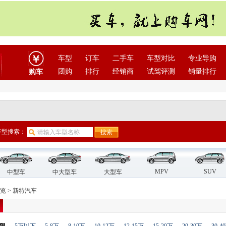
车型
订车
二手车
车型对比
专业导购
团购
排行
经销商
试驾评测
销量排行
购车
车型搜索：
MPV
SUV
中型车
中大型车
大型车
览
>
新特汽车