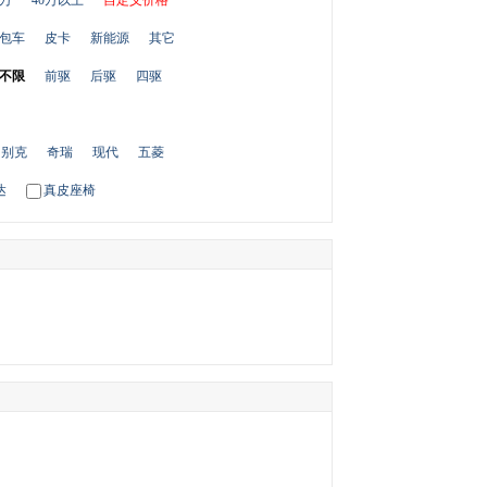
0万
40万以上
自定义价格
包车
皮卡
新能源
其它
不限
前驱
后驱
四驱
别克
奇瑞
现代
五菱
达
真皮座椅