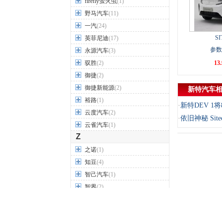
firefly萤火虫
(1)
野马汽车
(11)
一汽
(24)
SI
英菲尼迪
(17)
参数
永源汽车
(3)
驭胜
(2)
13
御捷
(2)
御捷新能源
(2)
新特汽车
裕路
(1)
·
新特DEV 1
云度汽车
(2)
·
依旧神秘 Si
云雀汽车
(1)
Z
之诺
(1)
知豆
(4)
智己汽车
(1)
智界
(2)
中国重汽VGV
(1)
中华
(17)