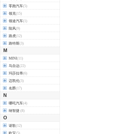
零跑汽车
(5)
领克
(15)
领途汽车
(1)
陆风
(9)
路虎
(12)
路特斯
(3)
M
MINI
(11)
马自达
(22)
玛莎拉蒂
(6)
迈凯伦
(3)
名爵
(17)
N
哪吒汽车
(4)
纳智捷
(8)
O
讴歌
(12)
欧宝
(5)