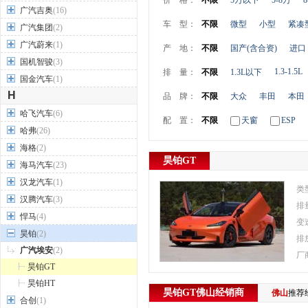
价 格：
不限
5万以下
5-8万
8
广汽吉奥
(16)
车 型：
不限
微型
小型
紧凑
广汽集团
(2)
广汽蔚来
(1)
产 地：
不限
国产(含合资)
进口
国机智骏
(3)
1.3-1.5L
排 量：
不限
1.3L以下
国金汽车
(1)
H
品 牌：
不限
大众
丰田
本田
哈飞汽车
(6)
配 置：
不限
天窗
ESP
哈弗
(26)
海格
(2)
昊铂GT
海马汽车
(23)
汉龙汽车
(1)
类
汉腾汽车
(3)
排
悍马
(4)
变
昊铂
(2)
排
广汽埃安
(2)
厂
昊铂GT
昊铂HT
昊铂GT
佛山
经销商
佛山
推荐
合创
(1)