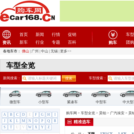
东风小康
(11)
东风奕派
(1)
东南
(12)
F
法拉利
(10)
首页
新闻
行情
促销
车
方程豹
(1)
新车
行业
专题
百科
团
资讯
购车
飞凡汽车
(1)
各地车市：
佛山
|
广州
|
中山
|
无锡
|
更多>>
菲亚特
(9)
车型全览
丰田
(60)
枫叶汽车
(2)
新闻搜索：
车型搜索：
福迪
(4)
福汽启腾
(3)
福特
(31)
福田汽车
(18)
微型车
小型车
紧凑车
中型车
中大型
G
购车网
>
车型全览
>
昊铂
>
广汽埃安
>
昊
A
B
C
D
E
F
G
H
I
GMC
(4)
J
K
L
M
N
O
P
Q
R
精准选车
观致
(3)
S
T
U
V
W
X
Y
Z
广汽传祺
(19)