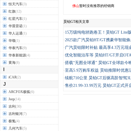
恒天汽车
(3)
佛山
暂时没有推荐的经销商
红旗
(12)
红星汽车
(1)
昊铂GT相关文章
华晨雷诺
(1)
·
15万级纯电轿跑卷王！昊铂GT Lite
华人运通
(1)
·
2025款广汽昊铂HT/GT携豪华智能
华颂
(1)
·
广汽昊铂限时补贴 最高享4.3万元现
华泰汽车
(9)
·
优化智能泊车等 昊铂HT/GT开启OT
华泰新能源
(4)
黄海
(8)
·
搭载“无图全球通” 昊铂GT全球款今
I
·
至高5.9万购车权益 昊铂推限时优惠
iCAR
(2)
·
续航710公里 昊铂GT后驱高阶智驾3
J
·
售价21.99-33.99万元 昊铂GT正式
ARCFOX极狐
(6)
Jeep
(14)
吉利
(30)
吉利银河
(7)
极氪
(4)
几何汽车
(5)