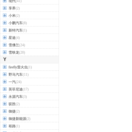
现代
(41)
享界
(2)
小米
(2)
小鹏汽车
(8)
新特汽车
(1)
星途
(4)
雪佛兰
(24)
雪铁龙
(20)
Y
firefly萤火虫
(1)
野马汽车
(11)
一汽
(24)
英菲尼迪
(17)
永源汽车
(3)
驭胜
(2)
御捷
(2)
御捷新能源
(2)
裕路
(1)