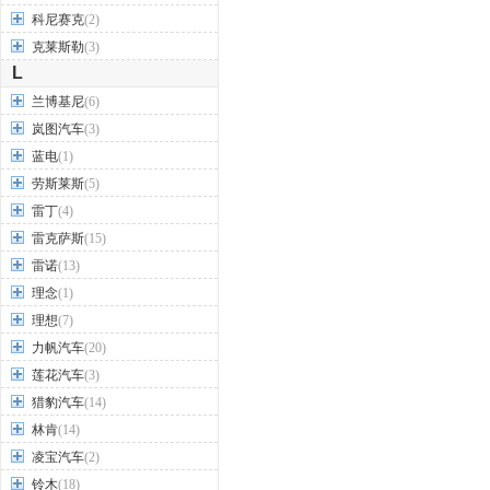
科尼赛克
(2)
克莱斯勒
(3)
L
兰博基尼
(6)
岚图汽车
(3)
蓝电
(1)
劳斯莱斯
(5)
雷丁
(4)
雷克萨斯
(15)
雷诺
(13)
理念
(1)
理想
(7)
力帆汽车
(20)
莲花汽车
(3)
猎豹汽车
(14)
林肯
(14)
凌宝汽车
(2)
铃木
(18)